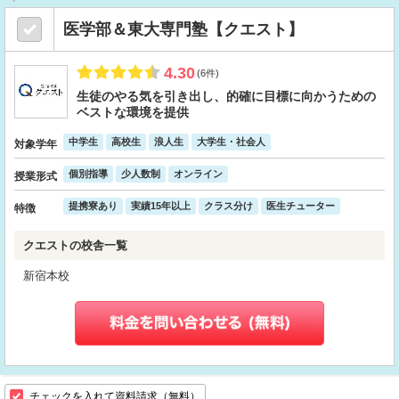
医学部＆東大専門塾【クエスト】
4.30
(6件)
生徒のやる気を引き出し、的確に目標に向かうための
ベストな環境を提供
中学生
高校生
浪人生
大学生・社会人
対象学年
個別指導
少人数制
オンライン
授業形式
提携寮あり
実績15年以上
クラス分け
医生チューター
特徴
クエストの校舎一覧
新宿本校
チェックを入れて資料請求（無料）