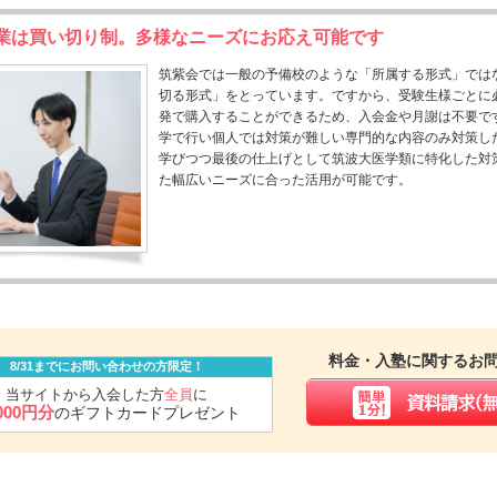
業は買い切り制。多様なニーズにお応え可能です
筑紫会では一般の予備校のような「所属する形式」では
切る形式」をとっています。ですから、受験生様ごとに
発で購入することができるため、入会金や月謝は不要で
学で行い個人では対策が難しい専門的な内容のみ対策し
学びつつ最後の仕上げとして筑波大医学類に特化した対
た幅広いニーズに合った活用が可能です。
料金・入塾に関するお
8/31までにお問い合わせの方限定！
当サイトから入会した方
全員
に
,000円分
のギフトカードプレゼント