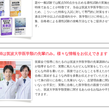
題や一般試験では配点500点分を占める適性試験の実施
特殊であることが特徴です。当会は筑波大学医学類だけ
ため、こういった特殊な入試に対して専門的に対策をす
過去10年分以上の出題傾向分や、医学類だけに特化した
集、合格者による適性試験の攻略方法などをご提供させ
す。
師は筑波大学医学類の先輩のみ。様々な情報をお伝えできます
筑紫会で指導に当たるのは筑波大学医学類の先輩講師の
が指導するので、実際に私たちがどんな対策をしていた
どんな内容を書いたか、面接ではどんなことを答えたか
合格に直結するような内容を多数お伝えさせていただき
いて身の回りに合格した先輩がいない、志望理由書に間
いないか不安だ、実際に合格した医学類生の面接での回
った、筑波大学医学類受験に関するあらゆるお悩みや不
できます。