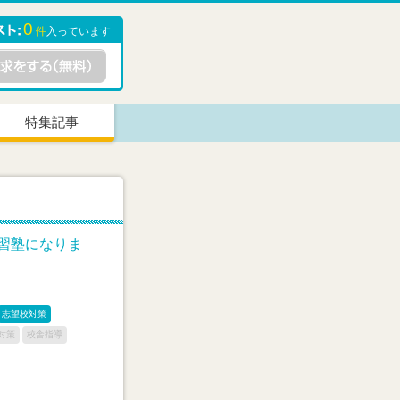
0
件
入っています
特集記事
学習塾になりま
志望校対策
対策
校舎指導