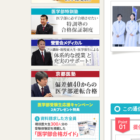
この通
提