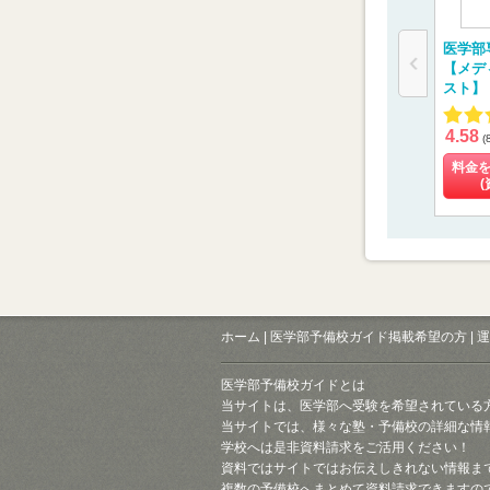
医学部
【メデ
スト】
4.58
(
料金
(
ホーム
|
医学部予備校ガイド掲載希望の方
|
運
医学部予備校ガイドとは
当サイトは、医学部へ受験を希望されている
当サイトでは、様々な塾・予備校の詳細な情
学校へは是非資料請求をご活用ください！
資料ではサイトではお伝えしきれない情報ま
複数の予備校へまとめて資料請求できますの