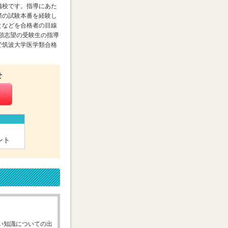
備校です。指導にあた
際の試験本番を経験し
となどを合格者の目線
学類志望の受験生の指導
で筑波大学医学類合格
せ
ント
い知識についての出