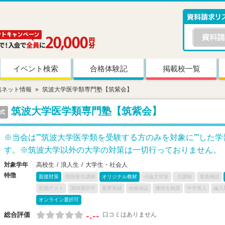
イベント検索
合格体験記
掲載校一覧
信ネット情報
筑波大学医学類専門塾【筑紫会】
筑波大学医学類専門塾【筑紫会】
式
※当会は””筑波大学医学類を受験する方のみを対象に””した
す。※筑波大学以外の大学の対策は一切行っておりません。
対象学年
高校生
浪人生
大学生・社会人
特徴
面接対策
現役医生講師
オリジナル教材
小論文対策
月謝制
進路相談
定期テスト
講師選択可
業界実績
合格保証
優待生制度
中学受入
編入
オンライン選択可
-.--
総合評価
口コミはありません