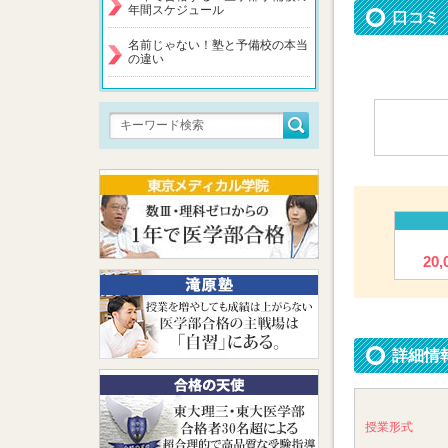
年間スケジュール
口コミ
名前じゃない！塾と予備校の本当
の違い
20
詳細情
授業形式