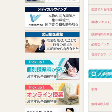
受講できる科
教材(テキスト)
授業時間の単
必要なインタ
使用するツー
入学情
学費
無料体験入学