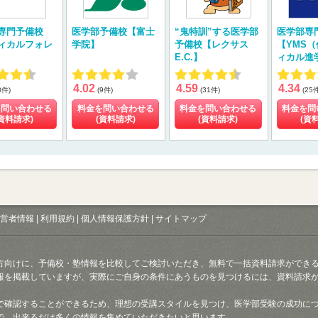
専門予備校
医学部予備校【富士
“鬼特訓”する医学部
医学部専
ィカルフォレ
学院】
予備校【レクサス
【YMS
E.C.】
ィカル進
4.02
4.59
4.34
8件)
(9件)
(31件)
(25
を問い合わせる
料金を問い合わせる
料金を問い合わせる
料金を問
資料請求)
(資料請求)
(資料請求)
(資
営者情報
|
利用規約
|
個人情報保護方針
|
サイトマップ
方向けに、予備校・塾情報を比較してご検討いただき、無料で一括資料請求ができ
報を掲載していますが、実際にご自身の条件にあうものを見つけるには、資料請求
で確認することができるため、理想の受講スタイルを見つけ、医学部受験の成功に
で、出来るだけ多くの情報を集めていただきたいと思います。