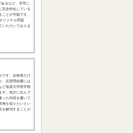
があるなど、非常に
に完全特化している
ることが可能です。
オリジナル問題
ていただいておりま
みです。合格者だけ
か、志望理由書には
など筑波大学医学類
ます。地方に住んで
違った内容を書いて
答例を知りたいとい
安を解消することが