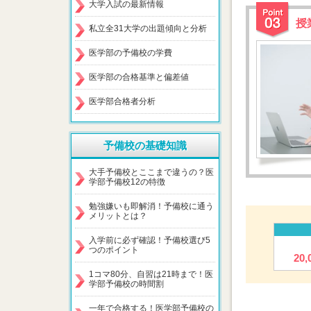
大学入試の最新情報
授
私立全31大学の出題傾向と分析
医学部の予備校の学費
医学部の合格基準と偏差値
医学部合格者分析
予備校の基礎知識
大手予備校とここまで違うの？医
学部予備校12の特徴
勉強嫌いも即解消！予備校に通う
メリットとは？
入学前に必ず確認！予備校選び5
つのポイント
20
1コマ80分、自習は21時まで！医
学部予備校の時間割
一年で合格する！医学部予備校の