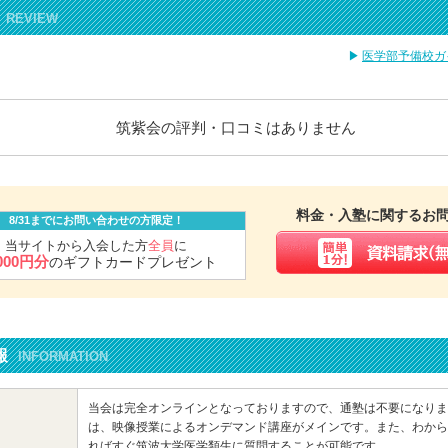
REVIEW
医学部予備校ガ
筑紫会の評判・口コミはありません
料金・入塾に関するお
8/31までにお問い合わせの方限定！
当サイトから入会した方
全員
に
,000円分
のギフトカードプレゼント
報
INFORMATION
当会は完全オンラインとなっておりますので、通塾は不要になりま
は、映像授業によるオンデマンド講座がメインです。また、わから
ればすぐ筑波大学医学類生に質問することが可能です。