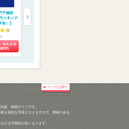
門予備校
一橋学院 医学部専
医学部専門予備校
医系専門予
（代々木メデ
門予備校【メディカ
【京都医塾】
ディカルラ
学舎）】
ルコネクト】
4.55
4.48
4.27
件)
(4件)
(8件)
(108件)
い合わせる
料金を問い合わせる
料金を問い合わせる
料金を問い
料請求)
(資料請求)
(資料請求)
(資料請
る比較・検索サイトです。
が最も有効な手段となりますので、興味のある
つながる可能性が高くなります。