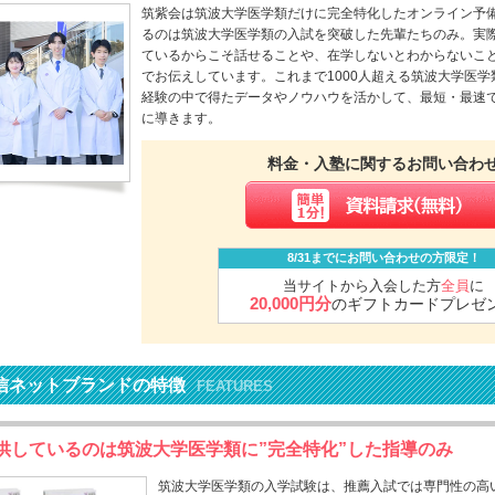
筑紫会は筑波大学医学類だけに完全特化したオンライン予
るのは筑波大学医学類の入試を突破した先輩たちのみ。実
ているからこそ話せることや、在学しないとわからないこ
でお伝えしています。これまで1000人超える筑波大学医
経験の中で得たデータやノウハウを活かして、最短・最速
に導きます。
料金・入塾に関するお問い合わ
8/31までにお問い合わせの方限定！
当サイトから入会した方
全員
に
20,000円分
のギフトカードプレゼ
信ネットブランドの特徴
FEATURES
供しているのは筑波大学医学類に”完全特化”した指導のみ
筑波大学医学類の入学試験は、推薦入試では専門性の高