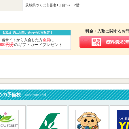
茨城県つくば市吾妻1丁目5-7 2階
料金・入塾に関するお
8/31までにお問い合わせの方限定！
当サイトから入会した方
全員
に
,000円分
のギフトカードプレゼント
めの予備校
recommend