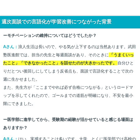
週次面談での言語化が学習改善につながった背景
ーモチベーションの維持についてはどうでしたか？
Aさん：
浪人生活は長いので、やる気が上下するのは当然あります。武田
塾医進館では、担当の先生と毎週面談があり、そのときに
「うまくいっ
たこと」「できなかったこと」を話せたのが大きかったです。
自分ひと
りだとつい後回しにしてしまう反省点も、面談で言語化することで次の
週に生かせました。
また、先生方が「ここまでやれば必ず合格につながる」というロードマ
ップを示してくれたので、ゴールまでの道筋が明確になり、不安を最小
限にできました。
ー医学部に進学してから、受験期の経験が活かせていると感じる場面は
ありますか？
Aさん：
はい、実感することは多いです。大学、とくに医学部では高校の