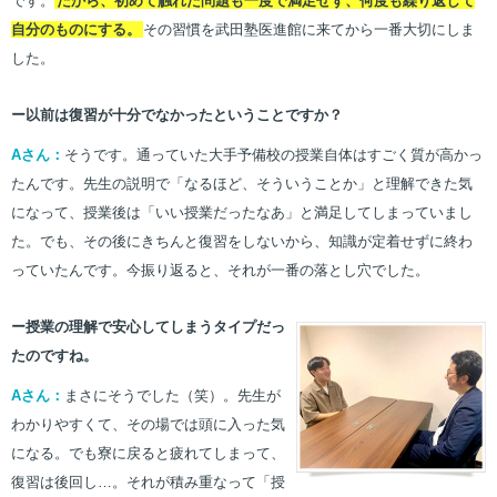
です。
だから、初めて触れた問題も一度で満足せず、何度も繰り返して
自分のものにする。
その習慣を武田塾医進館に来てから一番大切にしま
した。
ー以前は復習が十分でなかったということですか？
Aさん：
そうです。通っていた大手予備校の授業自体はすごく質が高かっ
たんです。先生の説明で「なるほど、そういうことか」と理解できた気
になって、授業後は「いい授業だったなあ」と満足してしまっていまし
た。でも、その後にきちんと復習をしないから、知識が定着せずに終わ
っていたんです。今振り返ると、それが一番の落とし穴でした。
ー授業の理解で安心してしまうタイプだっ
たのですね。
Aさん：
まさにそうでした（笑）。先生が
わかりやすくて、その場では頭に入った気
になる。でも寮に戻ると疲れてしまって、
復習は後回し…。それが積み重なって「授