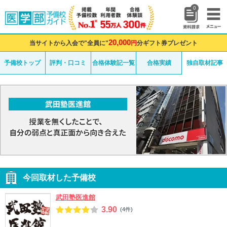
0
20,000
当サイトから入会で"全員に"
円
分ギフト券プレゼント
予備校トップ
評判・口コミ
合格体験記一覧
合格実績
独自取材記事
今回取材した予備校
武田塾医進館
3.90
(4件)