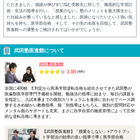
ただきました。成績が伸びずに悩む受験生に対して、徹底的な学習計
画・生活の指導を行い、「授業のない」塾のメリットを最大限生かし
た仕組みが整っているなと感じました。医師になりたいという強い気
持ちを持ち、医学部合格、そして、その先の名医を目指して、武田塾
医進館への通塾をご検討されてはいかがでしょうか。
武田塾医進館について
武田塾医進館
3.90
(4件)
全国に400校、E判定から医系学部逆転合格を続出させてきた武田塾が
医歯獣医学部専門予備校を開校。勉強法の指導に始まり、毎日の課題を
全指定し、入試本番までの個別カリキュラムを進捗に合わせてペース調
整するきめ細かい教務指導。個「別指導はもちろん、個別の質問対応や
メンタル面のサポートも充実。まさに自学自習の徹底管理によって圧倒
的な逆転合格に導きます。
【武田塾医進館】「授業をしない」×アウトプッ
ト学習法の効率の良い指導で導く医学部合格