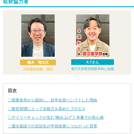
取材協力者
A.Tさん
楠木 翔太氏
香川大学医学部医学科に合格
武田塾医進館 統括
目次
〇授業依存から脱却し、自学自習へシフトした理由
〇復習習慣によって合格力を高めたプロセス
〇デイリーチェックが生む“積み上げ”と本番での安心感
〇週次面談での言語化が学習改善につながった背景