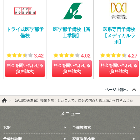
トライ式医学部予
医学部予備校【富
医系専門予備校
備校
士学院】
【メディカルラ
ボ】
3.42
4.02
4.27
料金を問い合わせる
料金を問い合わせる
料金を問い合わせる
(資料請求)
(資料請求)
(資料請求)
ページ上部へ
【武田塾医進館】授業を無くしたことで、自分の弱点と真正面から向き合えた
メニュー
TOP
予備校検索
予備校診断
家庭教師検索