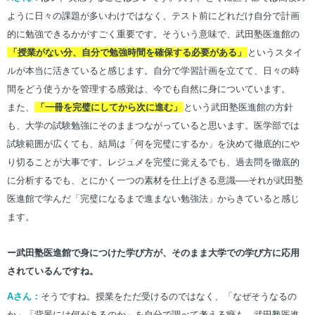
ように日々の課題が多いわけではなく、テスト前にどれだけ自分で計画
的に勉強できるかがすごく重要です。そういう意味で、武田塾医進館の
「授業がない分、自分で勉強時間を確保する必要がある」
というスタイ
ルが本当に活きていると感じます。自分で学習計画を立てて、日々の時
間をどう使うかを管理する感覚は、今でも自然に身についています。
また、
「一冊を完璧にしてから次に進む」
という武田塾医進館の方針
も、大学の試験勉強にそのままつながっていると思います。医学部では
試験範囲が広くても、結局は「何を完璧にするか」を決めて徹底的にや
り切ることが大事です。レジュメを完璧に覚えるでも、過去問を徹底的
に分析するでも、とにかく一つの素材を仕上げきる意識──それが武田塾
医進館で学んだ「完璧になるまで進まない勉強法」からきていると感じ
ます。
ー武田塾医進館で身につけた学び方が、そのまま大学での学び方に応用
されているんですね。
Aさん：
そうですね。授業をただ受けるのではなく、「なぜそうなるの
か」「背景には何があるのか」を自分で調べて考える癖も、武田塾医進