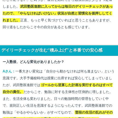
しました。
武田塾医進館に入ってからは毎日のデイリーチェックがあっ
たので、「やらなければいけない」状況が自然と習慣化を後押ししてく
れました。
正直、もっと早く気づけていればと思うこともありますが、
回り道をしたからこそ今の自分があるとも感じています。
デイリーチェックが生む“積み上げ”と本番での安心感
ー入塾後、どんな変化がありましたか？
Aさん：
一番大きい変化は「自分から動かなければ何も進まない」という
意識です。大手予備校時代は授業に出席すれば安心してしまっていまし
たが、武田塾医進館では
ゴールから逆算した計画を実行するのはすべて
自分の責任。
だからこそ、勉強に対する主体性が圧倒的に増しました。
また、生活全体も変わりました。日々の勉強時間の管理をしていく中
で、規則正しい生活を意識するようになったんです。武田塾医進館での
勉強は「やるかやらないか」がすべてなので、
普段の生活の乱れがその