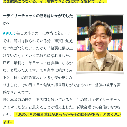
まま結果につながる。そう実感できたのは大きな変化でした。
ーデイリーチェックの効果はいかがでした
か？
Aさん：
毎日の小テストは本当に良かった
です。範囲は限られている分、確実に覚え
なければならない。だから「確実に積み上
げていこう」という気持ちになれました。
正直、最初は「毎日テストは負担になるか
な」と思ったんです。でも実際に続けてみ
ると、日々の積み重ねが大きな安心感にな
りました。その日１日の勉強の振り返りができるので、勉強の成果を実
感できたんです。
特に本番前の時期、過去問を解いていると「この範囲はデイリーチェッ
クでやったな」と思えることが増えました。試験会場での自信にもつな
がり、
「あのときの積み重ねがあったから今の自分がある」と強く思い
ます。