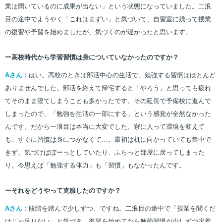
業は聞いているのに成果が出ない」という状態になっていました。二浪
目の途中でようやく「これはまずい」と気づいて、自習室に残って授業
の復習や予習を始めましたが、気づくのが遅かったと思います。
ー高校時代から学習習慣は身についていなかったのですか？
Aさん：
はい。高校のときは部活中心の生活で、勉強する習慣はほとんど
ありませんでした。部活を終えて帰宅すると「やろう」と思っても疲れ
てそのまま寝てしまうことも多かったです。その延長で予備校に進んで
しまったので、「勉強を生活の一部にする」という感覚が全然なかった
んです。だから一浪目は本当に大変でした。寮に入って環境を変えて
も、すぐに習慣は身につかなくて…。最初は机に向かっていても集中で
きず、気づけばぼーっとしていたり、ふらっと部屋に戻ってしまった
り。今思えば「勉強する体力」も「習慣」もなかったんです。
ーそれをどうやって克服したのですか？
Aさん：
段階を踏んで少しずつ、ですね。二浪目の途中で「授業を聞くだ
けじゃ足りない」と気づき、復習を始めてから勉強習慣が少しずつ定着