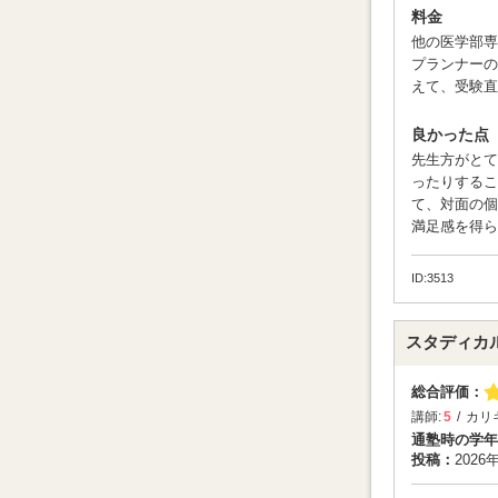
参考書や
料金
まく頼り
他の医学部専
プランナーの
えて、受験直
良かった点
先生方がとて
ったりする
て、対面の個
満足感を得ら
ID:3513
スタディカ
総合評価：
講師:
5
カリ
通塾時の学年
投稿：
2026