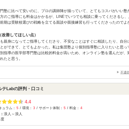
問題集を実際に使って執行錯誤することが必要だと思います。信頼
ながら、失敗しても、失敗からどれだけ学んで立ち上がれるかだと
門塾に比べて安いのに、プロの講師陣が揃っていて、とてもコスパがいい塾
方のご指導にも料金はかかるが、LINEでいつでも相談に乗ってくださるし、
前期は受験校選びの戦略を立てる面談や面接練習も行ってくださったのでよ
（改善してほしい点）
も親身になってご指導してくださり、不安なことはすぐに相談したり、自分
ことができて、とてもよかった。私は集団塾より個別指導塾に入りたいと思っ
別指導の医学部専門塾は比較的料金が高いため、オンライン塾を選んだが、
れたと思う。
不適
ルテLabの評判・口コミ
4.4
キュラム：
5
環境：
3
サポート体制：
5
料金：
4
：
浪人～浪人
年度