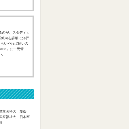
るのが、スタディカ
試傾向を詳細に分析
くらいやれば良いの
arte」に一元管
い。
県立医科大 愛媛
医療福祉大 日本医
数