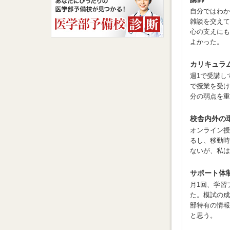
学部に入
自分ではわか
していま
雑談を交えて
心の支えにも
学医学部
よかった。
カリキュラ
勉強
週1で受講し
で授業を受け
分の弱点を重
受
自分は理
校舎内外の
た。方向
オンライン授
もらいな
るし、移動時
ないが、私は
サポート体
メッ
月1回、学習
た。模試の成
部特有の情報
最
と思う。
インター