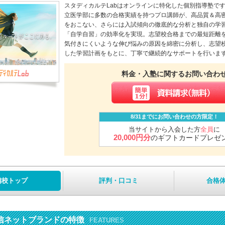
スタディカルテLabはオンラインに特化した個別指導塾で
立医学部に多数の合格実績を持つプロ講師が、高品質＆高
をおこない、さらには入試傾向の徹底的な分析と独自の学
「自学自習」の効率化を実現。志望校合格までの最短距離
気付きにくいような伸び悩みの原因を綿密に分析し、志望
した学習計画をもとに、丁寧で継続的なサポートを行いま
料金・入塾に関するお問い合わ
8/31までにお問い合わせの方限定！
当サイトから入会した方
全員
に
20,000円分
のギフトカードプレゼ
備校トップ
評判・口コミ
合格
信ネットブランドの特徴
FEATURES