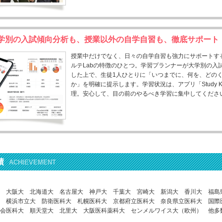
学別の入試傾向分析も、授業以外の自学自習も、徹底サポート
授業中だけでなく、日々の自学自習も強力にサポートす
ルテLabの特徴のひとつ。学習プランナーが大学別の入
した上で、生徒1人ひとりに「いつまでに、何を、どの
か」を明確に提示します。学習状況は、アプリ「Study K
理。安心して、目の前のやるべき学習に集中してくださ
績
ACHIEVEMENT
 大阪大 北海道大 名古屋大 神戸大 千葉大 宮崎大 新潟大 香川大 福島
 横浜市立大 防衛医科大 札幌医科大 京都府立医科大 奈良県立医科大 国際
会医科大 順天堂大 北里大 大阪医科薬科大 センメルワイス大（欧州） 他多