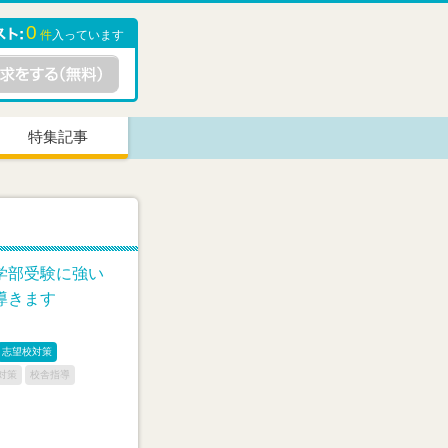
0
件
入っています
特集記事
学部受験に強い
導きます
志望校対策
対策
校舎指導