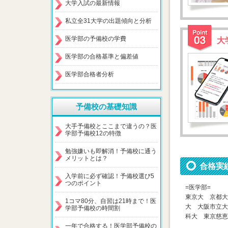
大学入試の最新情報
私立全31大学の出題傾向と分析
医学部の予備校の学費
大
医学部の合格基準と偏差値
医学部合格者分析
予備校の基礎知識
大手予備校とここまで違うの？医
学部予備校12の特徴
勉強嫌いも即解消！予備校に通う
メリットとは？
合格実
入学前に必ず確認！予備校選び5
つのポイント
=医学部=
東京大 京都大
1コマ80分、自習は21時まで！医
大 大阪市立大
学部予備校の時間割
科大 東京慈恵
一年で合格する！医学部予備校の