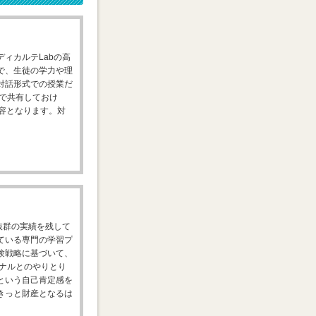
ィカルテLabの高
で、生徒の学力や理
対話形式での授業だ
Eで共有しておけ
容となります。対
抜群の実績を残して
ている専門の学習プ
験戦略に基づいて、
ョナルとのやりとり
という自己肯定感を
きっと財産となるは