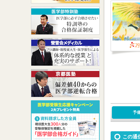
予
この通