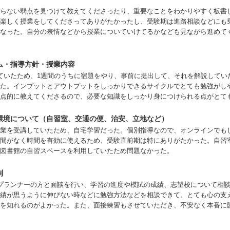
学することを最優先にしたくて、スタディカルテLabの学習プラン
らない弱点を見つけて教えてくださったり、重要なことをわかりやすく板書
した。何度か相談を重ねて、2023年の夏に、より自分の学力と相性
楽しく授業をしてくださってありがたかったし、受験期は進路相談などにも
なった。自分の表情などから授業についていけてるかなども見ながら進めて
を第一志望とすることに決めました。
ム・指導方針・授業内容
内容について
ていたため、1週間のうちに宿題をやり、事前に提出して、それを解説してい
た。インプットとアウトプットをしっかりできるサイクルでとても勉強がし
点的に教えてくださるので、必要な知識をしっかり身につけられる点がとて
験勉強の中で「一番苦労したこと」はなんですか？
系科目の答案作成スピードが遅いことが課題で、その克服に時間が
環境について（自習室、交通の便、治安、立地など）
性が固まるまでは、スタディカルテLabの学習プランナーの方にフ
業を受講していたため、自宅学習だった。個別指導なので、オンラインでも
がら試行錯誤を重ねました。
間がなく時間を有効に使えるため、受験直前期は特にありがたかった。自習
図書館の自習スペースを利用していたため問題なかった。
制
セージ
プランナーの方と面談を行い、学習の進度や模試の成績、志望校について相
績が思うように伸びない時などに勉強方法などを相談できて、とても心の支
を知れるのがよかった。また、面接練習もさせていただき、不安なく本番に
後に、これから受験する方々へのメッセージやアドバイスをお願い
ネット上には様々な情報が出回っていますが、それらを鵜呑みにせ