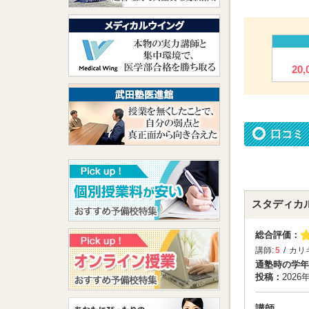
自分の自
ることが
数学の先
ところま
20
してしま
後には、
考力を強
口コミ
進学
医
スタディカ
高校生の
した。途
総合評価：
つけたい
講師:
5
カリ
通塾時の学年
投稿：
2026
島
2023年
講師