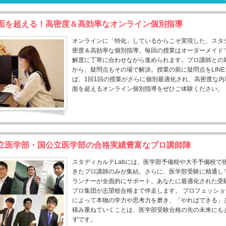
面を超える！高密度＆高効率なオンライン個別指導
オンラインに「特化」しているからこそ実現した、スタデ
密度＆高効率な個別指導。毎回の授業はオーダーメイド
解度に丁寧に合わせながら進められます。プロ講師との
から、疑問点もその場で解決。授業の前に疑問点をLIN
ば、1回1回の授業がさらに個別最適化され、高密度な内
面を超えるオンライン個別指導をぜひご体験ください。
立医学部・国公立医学部の合格実績豊富なプロ講師陣
スタディカルテLabには、医学部予備校や大手予備校で
きたプロ講師のみが集結。さらに、医学部受験に精通し
ランナーが全面的にサポート。あなたに最適化された受
プロ集団が志望校合格まで伴走します。 プロフェッシ
によって本物の学力や思考力を磨き、「やればできる」
積み重ねていくことは、医学部受験合格の先の未来にも
ずです。