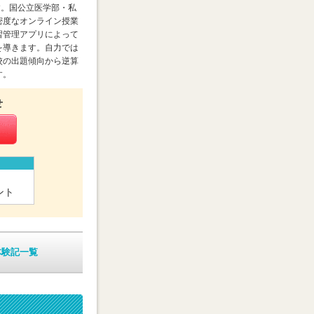
す。国公立医学部・私
密度なオンライン授業
習管理アプリによって
を導きます。自力では
校の出題傾向から逆算
す。
せ
ント
体験記一覧