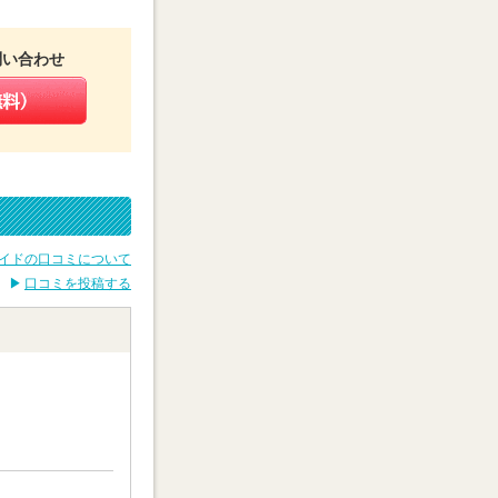
イスがもらえ
のか」と深い
問い合わせ
頼った勉強を
。さらに授業
点の補強や思
イドの口コミについて
口コミを投稿する
か？
部に入学しま
に医学を身に
た。
1年で国公立医