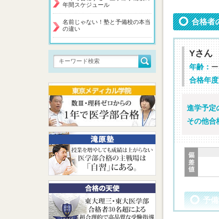
年間スケジュール
合格者
名前じゃない！塾と予備校の本当
の違い
Yさん
年齢：
ー
合格年度
進学予定
その他合
予備