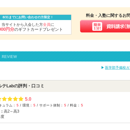
習内容について、プロの学習プランナーから全教科を通したアドバ
魅力でした。
生には、「なぜこう考えるのか」「なぜこの場面でこの公式を使う
料金・入塾に関するお
8/31までにお問い合わせの方限定！
で解説していただける点がよかったです。自分は独学の時に暗記に
当サイトから入会した方
全員
に
,000円分
っていたので、理解を深められるような指導を必要としていました
のギフトカードプレゼント
先生がオーダーメイドでプリントを用意してくださって、自分の弱
化するための問題演習を徹底できました。
REVIEW
先について
医学部予備校ガ
学部進学を目指し始めたのはいつ頃ですか？そのきっかけは何です
ルテLabの評判・口コミ
頃から途上国支援に携わりたい思いがあり、高校卒業後は外国語学
上国でボランティアに従事するうち、現地に長く貢献し続けるため
5.0
と考えるようになり、医師を目指して再受験することを決意しまし
キュラム：
5
環境：
5
サポート体制：
5
料金：
5
：
高2～高3
年度
根大学に進学を決めた理由は何ですか？
春の時点では熊本大学医学部を受験しようと考えていましたが、この