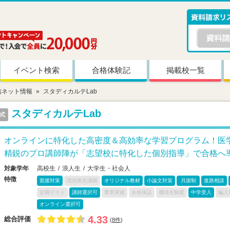
イベント検索
合格体験記
掲載校一覧
信ネット情報
スタディカルテLab
スタディカルテLab
式
オンラインに特化した高密度＆高効率な学習プログラム！医
精鋭のプロ講師陣が「志望校に特化した個別指導」で合格へ
対象学年
高校生
浪人生
大学生・社会人
特徴
面接対策
現役医生講師
オリジナル教材
小論文対策
月謝制
進路相談
定期テスト
講師選択可
業界実績
合格保証
優待生制度
中学受入
編入
オンライン選択可
4.33
総合評価
(
8件
)