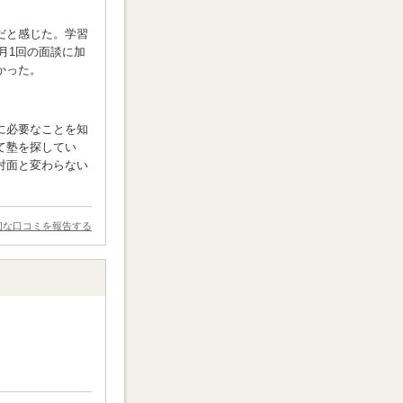
できる人にう
思います。
だと感じた。学習
月1回の面談に加
かった。
に必要なことを知
て塾を探してい
対面と変わらない
切な口コミを報告する