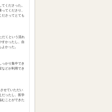
ナーの方に相談
してくださった。
の良い島根大
乗ってくださり、
くださってとても
ただくという流れ
やすかったし、自
もよかった。
かかりまし
ィードバックを
しっかり集中でき
室などが利用でき
談させていただい
えだったし、医学
臨むことができた
します。
ずに、自分で