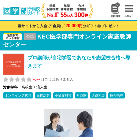
0
20,000
当サイトから入会で"全員に"
円
分ギフト券プレゼント
KEC医学部専門オンライン家庭教師
通信教育
公式
ネット学習
センター
プロ講師が自宅学習であなたを志望校合格へ導
きます
-.--
口コミはありません
対象学年
高校生
浪人生
オンライン選択可
面接対策
小論文対策
月謝制
進路相談
校舎指導