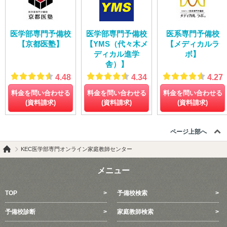
医学部専門予備校
医学部専門予備校
医系専門予備校
【京都医塾】
【YMS（代々木メ
【メディカルラ
ディカル進学
ボ】
舎）】
4.48
4.34
4.27
料金を問い合わせる
料金を問い合わせる
料金を問い合わせる
(資料請求)
(資料請求)
(資料請求)
ページ上部へ
KEC医学部専門オンライン家庭教師センター
メニュー
TOP
予備校検索
予備校診断
家庭教師検索