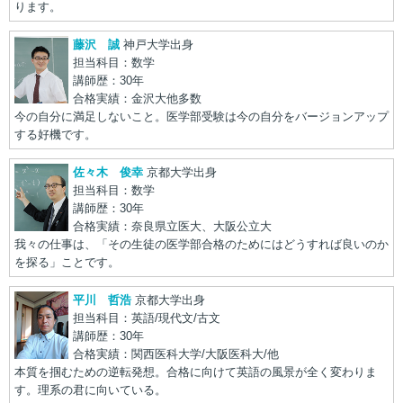
ります。
藤沢 誠
神戸大学出身
担当科目：数学
講師歴：30年
合格実績：金沢大他多数
今の自分に満足しないこと。医学部受験は今の自分をバージョンアップ
する好機です。
佐々木 俊幸
京都大学出身
担当科目：数学
講師歴：30年
合格実績：奈良県立医大、大阪公立大
我々の仕事は、「その生徒の医学部合格のためにはどうすれば良いのか
を探る」ことです。
平川 哲浩
京都大学出身
担当科目：英語/現代文/古文
講師歴：30年
合格実績：関西医科大学/大阪医科大/他
本質を掴むための逆転発想。合格に向けて英語の風景が全く変わりま
す。理系の君に向いている。