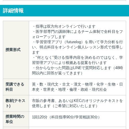
詳細情報
・指導は双方向オンラインで行います
・医学部専門の講師陣によるチーム体制で全科目をフ
ォローアップします
・学習管理アプリ（futurelog）を用いて学力分析を行
い、弱点科目をオンライン個人レッスン形式で指導し
授業形式
ます
・“何となく”受ける指導内容を決めるのではなく、学
習管理アプリにより根拠ある提案を行います
・分からなかった問題はLINEで質問対応します（48時
間以内に回答が返ってきます）
受講できる
英・数・現代文・古文・漢文・物理・化学・生物・日
科目
本史・世界史・地理・倫理・政経・現代社会
教材(テキス
市販の参考書、あるいはKECのオリジナルテキストを
ト)
使用します（ご希望に対応いたします）
授業時間の
1回120分（科目指導90分/学習相談30分）
単位