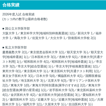
合格実績
2026年度入試 合格実績
(カッコ内の数字は最終合格者数)
■ 国公立大学医学部
大阪大学 1／東京科学大学[地域特別枠推薦選抜] 1(1)／新潟大学 1／福井
大学 1／鳥取大学 1／佐賀大学 1／大分大学 1／防衛医科大学校 2(1)
■ 私立大学医学部
慶應義塾大学 2(1)／東京慈恵会医科大学 1(1)／順天堂大学 3(-)／順天堂大
学[地域枠選抜] 1(-)／日本医科大学 3(1)／杏林大学 6(1)／杏林大学[共通テ
スト利用] 1(-)／昭和医科大学 4(1)／昭和医科大学[地域枠選抜] 1(-)／帝京
大学 3(2)／帝京大学[総合型選抜] 1(-)／帝京大学[学校推薦型選抜] 1(1)／
東邦大学 0(1)／東京医科大学 1(-)／東京医科大学[共通テスト利用] 1(1)／
東京女子医科大学 3(1)／日本大学 5(4)／獨協医科大学 4(1)／国際医療福
祉大学 5(4)／埼玉医科大学 3(-)／北里大学 6(3)／聖マリアンナ医科大学
2(2)／東海大学 1(0)／東海大学[特別選抜(展学のすすめ)] 2(2)／東海大学
[総合型選抜(希望の星育成)] 1(1)／岩手医科大学 5(3)／東北医科薬科大学
4(1)／金沢医科大学 4(2)／金沢医科大学[総合型選抜] 3(-)／愛知医科大学
2(-)／藤田医科大学 1(1)／近畿大学 1(-)／近畿大学[地域枠選抜] 1(1)／兵庫
医科大学 1(-)／福岡大学 1(1)／久留米大学 1(-)／自治医科大学 1(-)