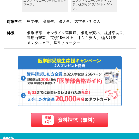
籍する生徒を
エクストラコース専用の自習用
エクストラコース専用ラウン
教室は完全
ーがバックア
ブース。
ジ。休憩などでご利用くださ
境です。自
い。
す。
中学生
高校生
浪人生
大学生・社会人
対象学年
個別指導
オンライン選択可
個別が安い
提携寮あり
特徴
専用自習室
実績15年以上
中学生受入
編入対策
メンタルケア
医生チューター
簡単
資料請求（無料）
1分!