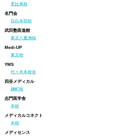
恵比寿校
「自分にとっての最適な授業」
名門会
2020/04/25
「人生を変えた１年間」
目白本部校
2020/04/21
武田塾医進館
「東大螢雪会のすばらしさ」
東京八重洲校
2020/04/17
Medi-UP
「長い冬が明けて」
東京校
2020/04/13
「螢雪会での半年で掴み取った逆転合格」
YMS
2020/04/09
代々木本校舎
「最強の味方 ３人の先生」
四谷メディカル
2020/04/05
麹町校
「最高にご機嫌な東大螢雪会」
志門医学舎
2020/02/22
本校
無料体験授業キャンペーン 好評実施中！
メディカルコネクト
2020/02/18
無料教育相談受付中
本校
2020/02/12
メディセンス