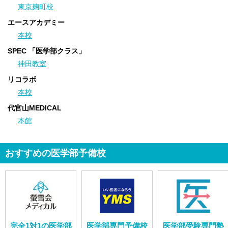
無料体験授業キャンペーン 好評実施中！
東京麹町校
2020/02/09
エースアカデミー
無料教育相談受付中
本校
2020/02/05
無料体験授業キャンペーン 好評実施中！
SPEC 「医学部クラス」
2020/02/03
神田教室
無料教育相談受付中
リコラボ
2020/01/31
本校
無料体験授業キャンペーン 好評実施中！
代官山MEDICAL
2020/01/29
本館
無料体験授業キャンペーン 好評実施中！
2020/01/24
無料体験授業キャンペーン 好評実施中！
おすすめの医学部予備校
2020/01/22
無料教育相談受付中
2019/12/31
「自分にとっての最適な授業」
2019/12/30
「最強の味方 ３人の先生」
完全1対1の医学部
医学部専門予備校
医学部受験専門塾