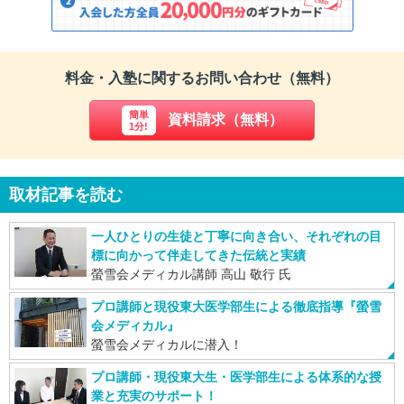
無料教育相談受付中
2021/11/28
無料体験授業キャンペーン 好評実施中！
2021/11/24
料金・入塾に関するお問い合わせ（無料）
無料教育相談受付中
2021/11/20
簡単
資料請求（無料）
1分!
無料体験授業キャンペーン 好評実施中！
2021/11/13
無料教育相談受付中
取材記事を読む
2021/11/10
無料教育相談受付中
一人ひとりの生徒と丁寧に向き合い、それぞれの目
2021/11/07
標に向かって伴走してきた伝統と実績
無料体験授業キャンペーン 好評実施中！
螢雪会メディカル講師 高山 敬行 氏
2021/11/04
無料教育相談受付中
プロ講師と現役東大医学部生による徹底指導『螢雪
会メディカル』
2021/11/01
螢雪会メディカルに潜入！
無料体験授業キャンペーン 好評実施中！
2021/10/29
プロ講師・現役東大生・医学部生による体系的な授
無料教育相談受付中
業と充実のサポート！