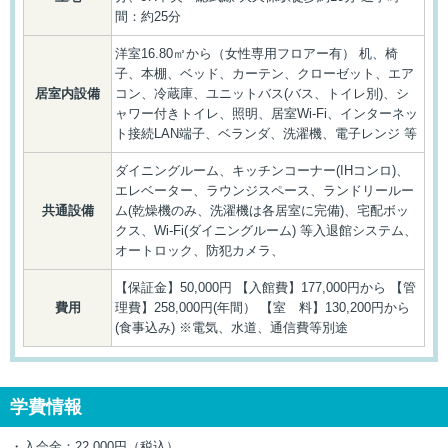
間：約25分
洋室16.80㎡から（女性専用フロアー有） 机、椅
子、本棚、ベッド、カーテン、クローゼット、エア
居室内設備
コン、冷蔵庫、ユニットバス(バス、トイレ別)、シ
ャワー付きトイレ、照明、居室Wi-Fi、インターネッ
ト接続LAN端子、ベランダ、洗濯機、電子レンジ 等
ダイニングルーム、キッチンコーナー(IHコンロ)、
エレベーター、ラウンジスペース、ランドリールー
共通設備
ム(乾燥機のみ、洗濯機は各居室に完備)、宅配ボッ
クス、Wi-Fi(ダイニングルーム) 等入退館システム、
オートロック、防犯カメラ、
【保証金】50,000円 【入館費】177,000円から 【管
費用
理費】258,000円(年間） 【室 料】130,200円から
(食事込み) ※電気、水道、通信費等別途
学費情報
・入会金：22,000円（税込）