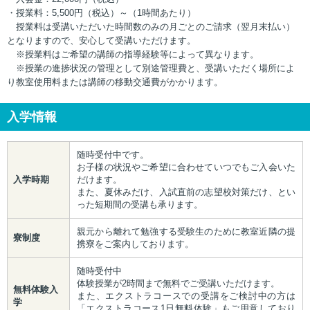
・授業料：5,500円（税込）～（1時間あたり）
授業料は受講いただいた時間数のみの月ごとのご請求（翌月末払い）
となりますので、安心して受講いただけます。
※授業料はご希望の講師の指導経験等によって異なります。
※授業の進捗状況の管理として別途管理費と、受講いただく場所によ
り教室使用料または講師の移動交通費がかかります。
入学情報
随時受付中です。
お子様の状況やご希望に合わせていつでもご入会いた
入学時期
だけます。
また、夏休みだけ、入試直前の志望校対策だけ、とい
った短期間の受講も承ります。
親元から離れて勉強する受験生のために教室近隣の提
寮制度
携寮をご案内しております。
随時受付中
体験授業が2時間まで無料でご受講いただけます。
無料体験入
また、エクストラコースでの受講をご検討中の方は
学
「エクストラコース1日無料体験」もご用意しており