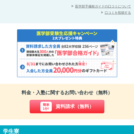
ていた予備校の授業だと基礎が身につかず、家庭教師にそのフォロー
医学部予備校ガイドの口コミについて
をお願いしたものの、長時間に渡って解説を受けるばかりで、肝心な
口コミを投稿する
「自分で手を動かして問題を解く」ということに割く時間が全くなく
なってしまいました。
そうこうしているうちに自分の勉強というものを完全に見失い途方に
暮れてしまいました。その予備校をやめて、東大螢雪会に入会するこ
とを決めたのはそんな状態のときでした。東大螢雪会では医学部受験
に必要な4科目（英語・数学・物理・化学）すべてに講師の方を付け
てもらいました。授業では私がよく分かっていないことを中心に解説
を進めてもらえたので、とても効率的でした。次回の授業までの宿題
もたくさん出してもらい、自習の時間でひたすら取り組みました。特
に苦手な英語は単語・熟語の暗記から文法・語法や長文の読み方の解
説まで徹底的に鍛えてもらったので、何とか医学部合格レベルにまで
到達できたと思います。数学・物理・化学は、英語よりはできたもの
の、ときどき大きなミスをすることがありました。しかし、授業を受
けるにつれてそれも徐々に少なくなってきて、できると思った問題を
料金・入塾に関するお問い合わせ（無料）
とり損ねることがほとんどなくなりました。
ともすれば精神的に不安になって、勉強に身が入らなくなりそうなと
簡単
資料請求（無料）
1分!
きもありましたが、両親だけでなく各科目の講師の方にも支えてもら
い、どうにか医学部合格を勝ち取ることができました。東大螢雪会は
私にとっていつも心強い味方でした。ありがとうございます。
学生寮