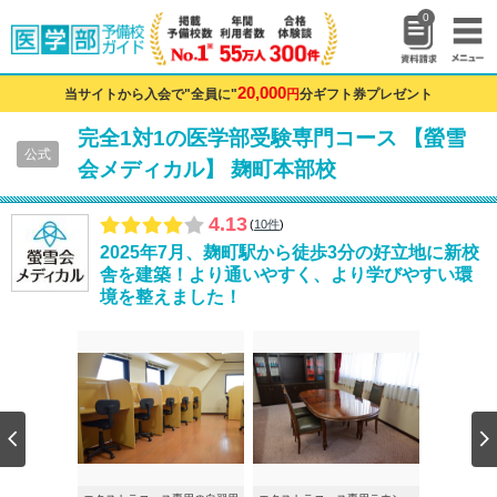
0
20,000
当サイトから入会で"全員に"
円
分ギフト券プレゼント
完全1対1の医学部受験専門コース 【螢雪
公式
会メディカル】
麹町本部校
4.13
(
10件
)
2025年7月、麹町駅から徒歩3分の好立地に新校
舎を建築！より通いやすく、より学びやすい環
境を整えました！