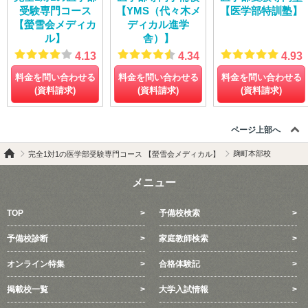
2019/12/29
受験専門コース
【YMS（代々木メ
【医学部特訓塾】
「大失敗からの大成長」
【螢雪会メディカ
ディカル進学
ル】
舎）】
2019/12/28
4.13
4.34
4.93
「東大螢雪会は医師への最短コース」
2019/12/27
料金を問い合わせる
料金を問い合わせる
料金を問い合わせる
「最高にご機嫌な東大螢雪会」
(資料請求)
(資料請求)
(資料請求)
2019/12/23
「浪人生活を振り返る」
ページ上部へ
2019/12/22
麹町本部校
完全1対1の医学部受験専門コース 【螢雪会メディカル】
「長い冬が明けて」
2019/12/19
メニュー
「東大螢雪会のすばらしさ」
2019/12/18
TOP
予備校検索
「東大螢雪会の先生方に感謝」
予備校診断
家庭教師検索
2019/12/16
「螢雪会での半年で掴み取った逆転合格」
オンライン特集
合格体験記
2019/12/14
「自分にとっての最適な授業」
掲載校一覧
大学入試情報
2019/12/13