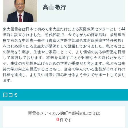
という点にあります。つまり、ある程度自分で学習が進められる人に
高山 敬行
とっても、基礎的な内容から学ばなくてはならない人にとっても、必
要なのは勉強の方針を常に共有し、躓いた時に背中を押してくれるよ
うな、"生徒の横にたって共に歩んでくれる先生"の存在だと思いま
す。
東大螢雪会は日本で初めて東大生だけによる家庭教師センターとして44
螢雪会の先生は、授業内容が分かりやすいのは勿論のこと、私の性格
年前に設立されました。初代代表で、今ではがんの啓蒙活動、放射線治
もよく理解して下さり、私が考えた予定に対して常に適切なアドバイ
療で有名な中川恵一先生（東京大学医学部総合放射線腫瘍学特任教授）
スを下さいました。そのおかげで、授業が本当に良きペースメーカー
をはじめ錚々たる先生方が講師として活躍しておりました。私どもはこ
となり、1週間の学習の質を高い水準で安定させてくれま。そのサイ
の伝統を引継ぎ、生徒やご家庭にとって、より価値のある学習塾を目指
クルを2年間継続できたことが、現役での医学部合格に繋がったと思
して運営しております。将来を見通すことが困難な今の時代だからこ
います。
そ、生徒の可能性を広げるための学習が重要だと考えます。私どもは生
最後に、人間性と技量を兼ね備えた、信頼できる先生と出会えたこと
徒の学力向上を徹底するとともに、当会で学んでいる生徒がそれぞれの
が、私の受験において何よりの幸運だったと思います。改めて、お世
目標を達成し、より良い将来に踏み出せるよう全力でサポートして参り
話になった先生、コロナ禍で素早くオンライン授業に切り替えてくだ
ます。
さった事務局の方々、本当にありがとうございました。
口コミ
2022年度 埼玉医科大学合格
医学部を目指して浪人することになったとき、両親の勧めもあり、集
団授業を行う医系専門予備校に通うことにし、さらに家庭教師もつけ
螢雪会メディカル麹町本部校の口コミは
てもらいました。その頃の私は基礎が全く身についていなかったの
0
件です
で、早急に基礎を叩き込む必要がありました。にもかかわらず、通っ