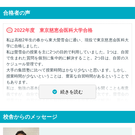
合格者の声
2022年度 東京慈恵会医科大学合格
私は高校2年生の春から東大螢雪会に通い、現役で東京慈恵会医科大
学に合格しました。
私は螢雪会の授業を主に2つの目的で利用していました。1つは、自習
で生まれた質問を個別に集中的に解決すること。2つ目は、自習のス
ケジュール管理です。
大手の集団塾に比べて授業時間はかなり少ないと思います。しかし、
授業時間が少ないということは、豊富な自習時間があるということで
もあります。
私は、勉強の基本は自習だと思います。優れた講義を聞くことも有意
続きを読む
義ですが、自分で考えて問題を解く時間が必要不可欠です。螢雪会の
授業では、自習で生まれた疑問や不明点を授業の中で解消し、新たな
知識を教えて頂き、次の1週間の予定を先生と共有していました。
大手の集団塾の強みは、絶対的なカリキュラムがあるという点だと思
校舎からのメッセージ
います。カリキュラムの軌道にきちんと乗ることができれば、自ずと
学力を向上させることができるでしょう。一方、個別の良さは、生徒
と先生の二人三脚で、一人ひとりに適した合格への最短経路を描ける