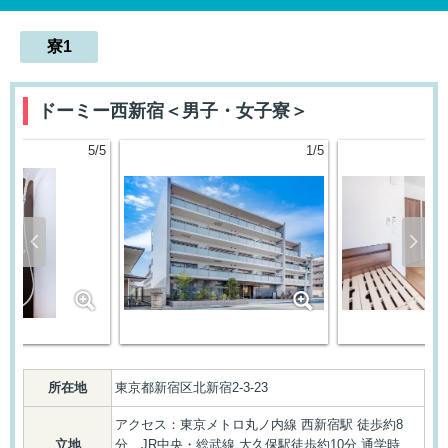
寮1
ドーミー西新宿＜男子・女子寮＞
5/5
1/5
簡単
資料請求（無料）
1分!
所在地
東京都新宿区北新宿2-3-23
アクセス：東京メトロ丸ノ内線 西新宿駅 徒歩約8
立地
分、JR中央・総武線 大久保駅徒歩約10分 通学時