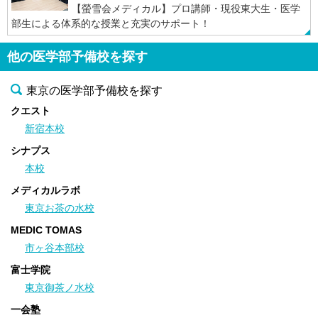
【螢雪会メディカル】プロ講師・現役東大生・医学
2021/10/15
部生による体系的な授業と充実のサポート！
無料教育相談受付中
2021/10/03
他の医学部予備校を探す
無料体験授業キャンペーン 好評実施中！
2021/06/01
東京の医学部予備校を探す
無料教育相談受付中
クエスト
2021/05/06
無料体験授業キャンペーン 好評実施中！
新宿本校
2021/05/04
シナプス
無料教育相談受付中
本校
2021/05/02
メディカルラボ
無料体験授業キャンペーン 好評実施中！
東京お茶の水校
2020/05/11
「浪人生活を振り返る」
MEDIC TOMAS
2020/05/07
市ヶ谷本部校
「やっとつかんだ国立大医学部合格！」
富士学院
2020/05/03
東京御茶ノ水校
「東大螢雪会の先生方に感謝」
一会塾
2020/04/29