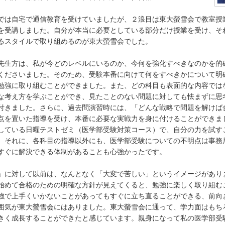
では自宅で通信教育を受けていましたが、２浪目は東大螢雪会で教室授
を受講しました。自分が本当に必要としている部分だけ授業を受け、そ
るスタイルで取り組めるのが東大螢雪会でした。
先生方は、私が今どのレベルにいるのか、今何を強化すべきなのかを的
くださいました。そのため、受験本番に向けて何をすべきかについて明
勉強に取り組むことができました。また、どの科目も表面的な内容では
な考え方を学ぶことができ、見たことのない問題に対しても怯まずに思
付きました。さらに、過去問演習時には、「どんな戦略で問題を解けば
点を置いた指導を受け、本番に必要な実戦力を身に付けることができま
している日曜テストゼミ（医学部受験対策コース）で、自分の力を試す
。それに、各科目の指導以外にも、医学部受験についての不明点は事務
すぐに解決できる体制があることも心強かったです。
」に対して以前は、なんとなく「大変で苦しい」というイメージがあり
始めて合格のための明確な方針が見えてくると、勉強に楽しく取り組む
強で上手くいかないことがあってもすぐに立ち直ることができる、前向
囲気が東大螢雪会にはありました。東大螢雪会に通って、学力面はもち
きく成長することができたと感じています。親身になって私の医学部受