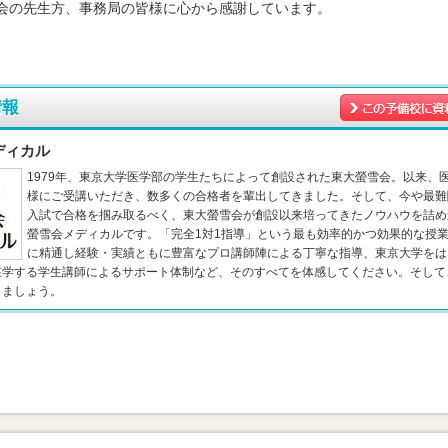
会の先生方、事務局の皆様に心から感謝しています。
情報
ディカル
1979年、東京大学医学部の学生たちによって創設された東大螢雪会。以来、
様にご受講いただき、数多くの合格者を輩出してきました。そして、今や最難
入試で合格を掴み取るべく、東大螢雪会が創設以来培ってきたノウハウを詰め
螢雪会メディカルです。「完全1対1指導」という最も効率的かつ効果的な授
に精通し経験・実績ともに豊富なプロ講師陣による丁寧な指導、東京大学をは
在学する学生講師によるサポート体制など、そのすべてを体感してください。そして
りましょう。