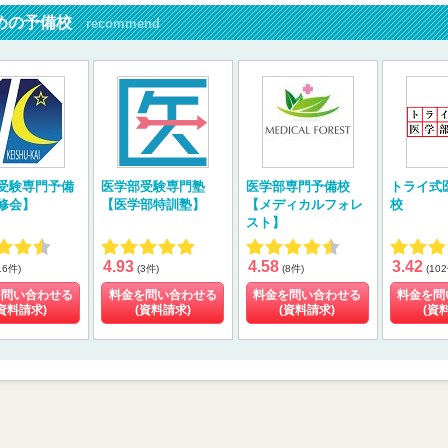
めの予備校
recommend
受験専門予備
医学部受験専門塾
医学部専門予備校
トライ式
修会】
【医学部特訓塾】
【メディカルフォレ
校
スト】
4.93
4.58
3.42
16件)
(3件)
(8件)
(10
を問い合わせる
料金を問い合わせる
料金を問い合わせる
料金を問
資料請求)
(資料請求)
(資料請求)
(資