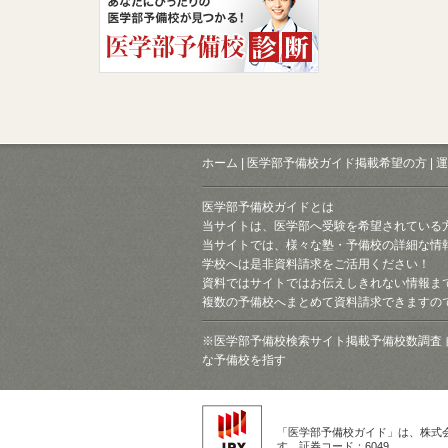
ホーム
|
医学部予備校ガイド掲載希望の方
|
運
医学部予備校ガイドとは
当サイトは、医学部へ受験を希望されている
当サイトでは、様々な塾・予備校の詳細な情
学校へは是非資料請求をご活用ください！
資料ではサイトではお伝えしきれない情報ま
複数の予備校へまとめて資料請求できますの
※医学部予備校検索サイト掲載予備校数調査 
な予備校を指す
「医学部予備校ガイド」は、株式
す。証券コード：6049