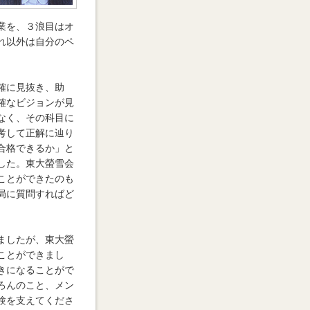
業を、３浪目はオ
れ以外は自分のペ
確に見抜き、助
確なビジョンが見
なく、その科目に
考して正解に辿り
合格できるか」と
した。東大螢雪会
ことができたのも
局に質問すればど
ましたが、東大螢
ことができまし
きになることがで
ろんのこと、メン
験を支えてくださ