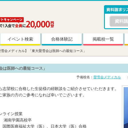
イベント検索
合格体験記
掲載校一覧
螢雪会メディカル】「東大螢雪会は医師への最短コース」
会は医師への最短コース」
予備校名：
螢雪会メディカル
掲
ら志望校に合格した生徒様の経験談をご紹介させていただきます。
ご家族の方のご参考になれば幸いでございます。
ンライン授業
ん 湘南学園高校卒
、国際医療福祉大学（医）、日本大学（医）合格