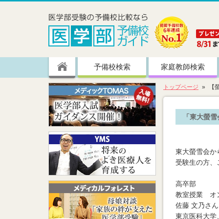
予備校検索
家庭教師検索
トップページ
【
「東大螢雪
東大螢雪会か
受験生の方、
高卒部
教室授業 オ
佐藤 文乃さ
東京医科大学