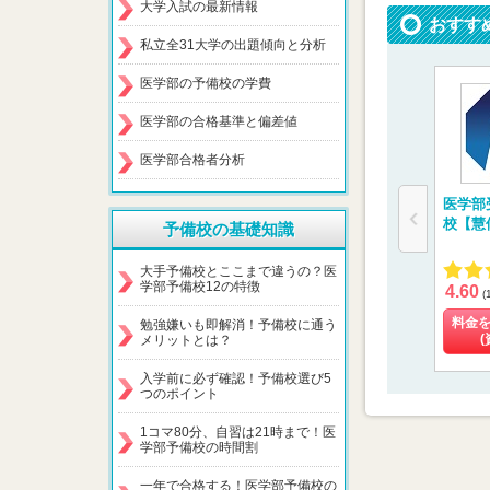
大学入試の最新情報
おすす
私立全31大学の出題傾向と分析
医学部の予備校の学費
医学部の合格基準と偏差値
医学部合格者分析
医学部
校【慧
予備校の基礎知識
大手予備校とここまで違うの？医
学部予備校12の特徴
4.60
(
料金
勉強嫌いも即解消！予備校に通う
(
メリットとは？
入学前に必ず確認！予備校選び5
つのポイント
1コマ80分、自習は21時まで！医
学部予備校の時間割
一年で合格する！医学部予備校の