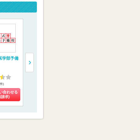
医学部予備
“鬼特訓”する医学部
医学部専門予備校
一橋学院 
予備校【レクサス
【YMS（代々木メデ
門予備校【
E.C.】
ィカル進学舎）】
ルコネクト
4.59
4.34
4.55
2件)
(31件)
(25件)
(4件)
い合わせる
料金を問い合わせる
料金を問い合わせる
料金を問い
料請求)
(資料請求)
(資料請求)
(資料請