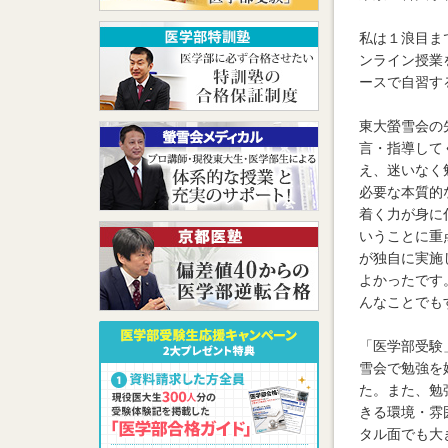
私は１浪目ま
ンライン授業
ースで自習す
東大螢雪会の
言・指導して
え、迷いなく
必要な本質的
着く力が身に
いうことに重
が独自に実施
よかったです
んなことでも
「医学部受験
雪会で勉強を
た。また、勉
きる環境・雰
タル面でも大