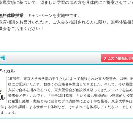
指導実績に基づいて、望ましい学習の進め方を具体的にご提案させてい
無料体験授業
」キャンペーンを実施中です。
教育相談をお受けいただき、ご入会を検討される方に限り、無料体験授
機会をご活用ください！
情報
ディカル
1979年、東京大学医学部の学生たちによって創設された東大螢雪会。以来、
様にご受講いただき、数多くの合格者を輩出してきました。そして、今や最難
入試で合格を掴み取るべく、東大螢雪会が創設以来培ってきたノウハウを詰め
螢雪会メディカルです。「完全1対1指導」という最も効率的かつ効果的な授
に精通し経験・実績ともに豊富なプロ講師陣による丁寧な指導、東京大学をは
在学する学生講師によるサポート体制など、そのすべてを体感してください。そして
りましょう。