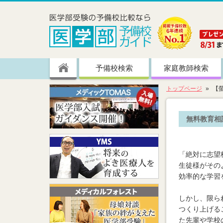
予備校検索
家庭教師検索
トップページ
【
無料教育相
「絶対に志望
生徒様がその
効率的な学習
しかし、限ら
つくり上げる
た先輩や学校