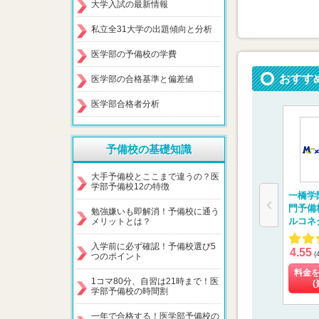
大学入試の最新情報
私立全31大学の出題傾向と分析
医学部の予備校の学費
おすす
医学部の合格基準と偏差値
医学部合格者分析
予備校の基礎知識
大手予備校とここまで違うの？医
学部予備校12の特徴
一橋学
門予備
勉強嫌いも即解消！予備校に通う
ルコネ
メリットとは？
入学前に必ず確認！予備校選び5
4.55
(
つのポイント
料金
1コマ80分、自習は21時まで！医
(
学部予備校の時間割
一年で合格する！医学部予備校の