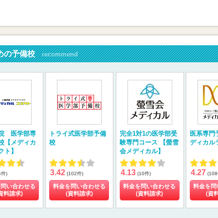
めの予備校
recommend
院 医学部専
トライ式医学部予備
完全1対1の医学部受
医系専門
校【メディカ
校
験専門コース 【螢雪
ディカル
クト】
会メディカル】
3.42
4.13
4.27
4件)
(102件)
(10件)
(10
を問い合わせる
料金を問い合わせる
料金を問い合わせる
料金を問
資料請求)
(資料請求)
(資料請求)
(資