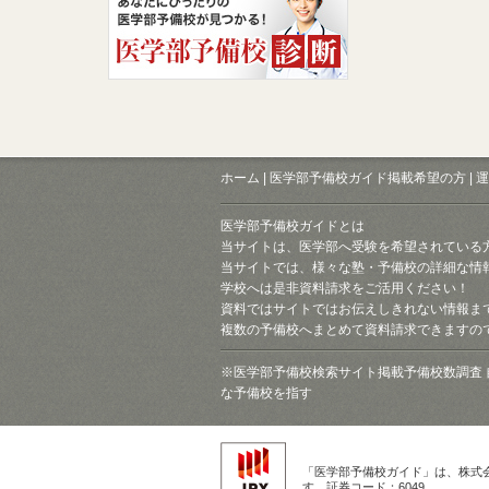
ホーム
|
医学部予備校ガイド掲載希望の方
|
運
医学部予備校ガイドとは
当サイトは、医学部へ受験を希望されている
当サイトでは、様々な塾・予備校の詳細な情
学校へは是非資料請求をご活用ください！
資料ではサイトではお伝えしきれない情報ま
複数の予備校へまとめて資料請求できますの
※医学部予備校検索サイト掲載予備校数調査 
な予備校を指す
「医学部予備校ガイド」は、株式
す。証券コード：6049