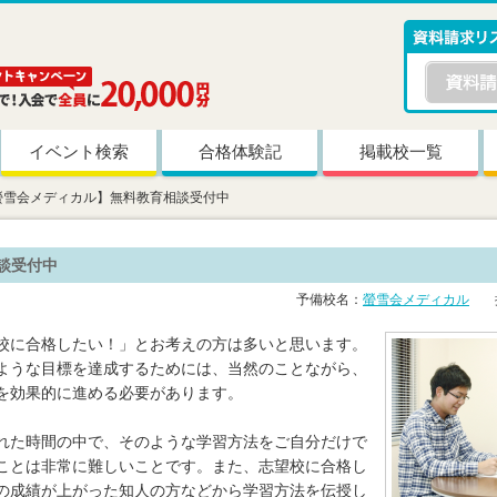
イベント検索
合格体験記
掲載校一覧
螢雪会メディカル】無料教育相談受付中
談受付中
予備校名：
螢雪会メディカル
掲
校に合格したい！」とお考えの方は多いと思います。
ような目標を達成するためには、当然のことながら、
を効果的に進める必要があります。
れた時間の中で、そのような学習方法をご自分だけで
ことは非常に難しいことです。また、志望校に合格し
の成績が上がった知人の方などから学習方法を伝授し