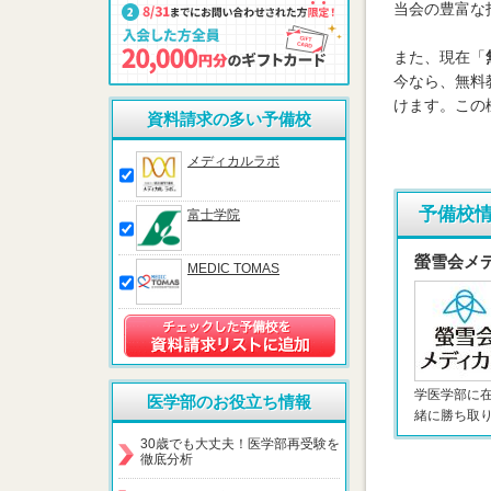
当会の豊富な
また、現在「
今なら、無料
けます。この
資料請求の多い予備校
メディカルラボ
予備校
富士学院
螢雪会メ
MEDIC TOMAS
学医学部に
医学部のお役立ち情報
緒に勝ち取
30歳でも大丈夫！医学部再受験を
徹底分析