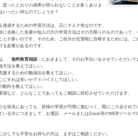
、思ったとおりの成果が得られないことが多くありま
はいったい何なのでしょうか？
を達成するための学習方法は、正に十人十色なのです。
校に合格した先輩や知人の方の学習方法はその方限りのものであって、
ことが多いのです。そのため、ご自分が志望校に合格するためには、ご
げる必要があるのです。
は、「
無料教育相談
」におきまして、そのお手伝いをさせていただいて
強方法を教えてほしい。
克服するための勉強法を教えてほしい。
こにすれば良いかアドバイスしてほしい。
の動向を教えてほしい。
要望など、どんなことであってもご相談に対応させていただけます。
うな状況にあっても、皆様の学習が円滑に進むべく、既にご入会されて
ている方につきまして、お電話、メールまたはZoom等のWEBツールで
。
に少しでも不安をお持ちの方は、まずはご相談ください。