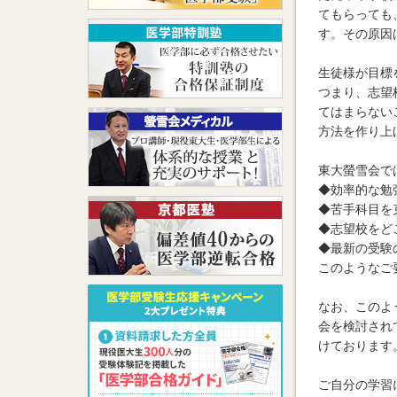
てもらっても
す。その原因
生徒様が目標
つまり、志望
てはまらない
方法を作り上
東大螢雪会で
◆効率的な勉
◆苦手科目を
◆志望校をど
◆最新の受験
このようなご
なお、このよ
会を検討され
けております
ご自分の学習