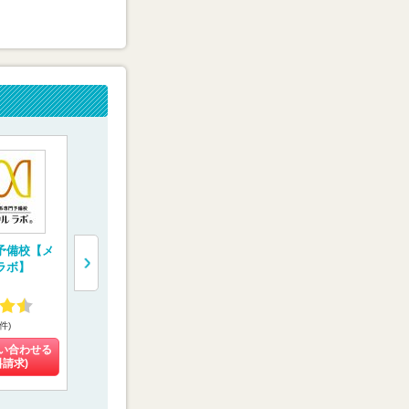
予備校【メ
医学部専門予備校
医学部予備校【富士
医学部専門
ラボ】
【京都医塾】
学院】
【YMS（代
ィカル進学
4.48
4.02
4.34
8件)
(8件)
(9件)
(25件)
い合わせる
料金を問い合わせる
料金を問い合わせる
料金を問い
料請求)
(資料請求)
(資料請求)
(資料請