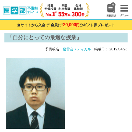
0
20,000
当サイトから入会で"全員に"
円
分ギフト券プレゼント
「自分にとっての最適な授業」
予備校名：
螢雪会メディカル
掲載日： 2019/04/26