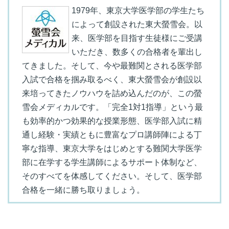
1979年、東京大学医学部の学生たち
によって創設された東大螢雪会。以
来、医学部を目指す生徒様にご受講
いただき、数多くの合格者を輩出し
てきました。そして、今や最難関とされる医学部
入試で合格を掴み取るべく、東大螢雪会が創設以
来培ってきたノウハウを詰め込んだのが、この螢
雪会メディカルです。「完全1対1指導」という最
も効率的かつ効果的な授業形態、医学部入試に精
通し経験・実績ともに豊富なプロ講師陣による丁
寧な指導、東京大学をはじめとする難関大学医学
部に在学する学生講師によるサポート体制など、
そのすべてを体感してください。そして、医学部
合格を一緒に勝ち取りましょう。