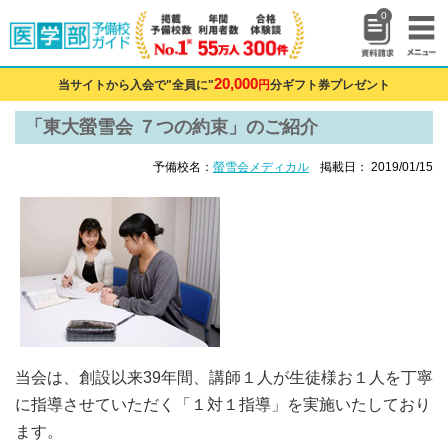
0
20,000
当サイトから入会で"全員に"
円
分ギフト券プレゼント
「東大螢雪会 ７つの約束」のご紹介
予備校名：
螢雪会メディカル
掲載日： 2019/01/15
当会は、創設以来39年間、講師１人が生徒様お１人を丁寧
に指導させていただく「１対１指導」を実施いたしており
ます。