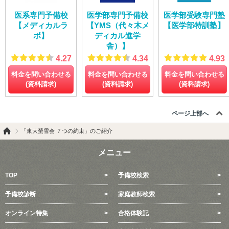
医系専門予備校
医学部専門予備校
医学部受験専門塾
【メディカルラ
【YMS（代々木メ
【医学部特訓塾】
ボ】
ディカル進学
舎）】
4.27
4.34
4.93
料金を問い合わせる
料金を問い合わせる
料金を問い合わせる
(資料請求)
(資料請求)
(資料請求)
ページ上部へ
「東大螢雪会 ７つの約束」のご紹介
メニュー
TOP
予備校検索
予備校診断
家庭教師検索
オンライン特集
合格体験記