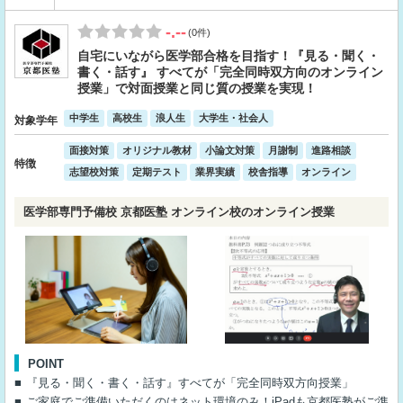
-.--
(0件)
自宅にいながら医学部合格を目指す！『見る・聞く・
書く・話す』 すべてが「完全同時双方向のオンライン
授業」で対面授業と同じ質の授業を実現！
中学生
高校生
浪人生
大学生・社会人
対象学年
面接対策
オリジナル教材
小論文対策
月謝制
進路相談
特徴
志望校対策
定期テスト
業界実績
校舎指導
オンライン
医学部専門予備校 京都医塾 オンライン校のオンライン授業
POINT
『見る・聞く・書く・話す』すべてが「完全同時双方向授業」
ご家庭でご準備いただくのはネット環境のみ！iPadも京都医塾がご準