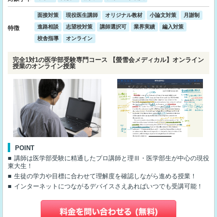
面接対策
現役医生講師
オリジナル教材
小論文対策
月謝制
進路相談
志望校対策
講師選択可
業界実績
編入対策
特徴
校舎指導
オンライン
完全1対1の医学部受験専門コース 【螢雪会メディカル】オンライン
授業のオンライン授業
POINT
講師は医学部受験に精通したプロ講師と理Ⅲ・医学部生が中心の現役
東大生！
生徒の学力や目標に合わせて理解度を確認しながら進める授業！
インターネットにつながるデバイスさえあればいつでも受講可能！