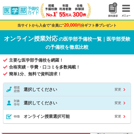
0
20,000
当サイトから入会で"全員に"
円
分ギフト券プレゼント
オンライン授業対応
の医学部予備校一覧｜医学部受験
の予備校を徹底比較
主要な医学部予備校を網羅！
合格実績・学費・口コミを多数掲載！
簡単1分、無料で資料請求！
都道
選択してください
変更
府県
対象
選択してください
変更
学年
オンライン授業選択可能
変更
特徴