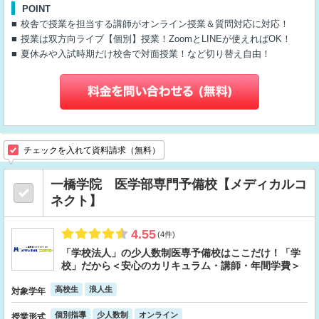
POINT
校舎で授業を担当する講師がオンライン授業＆質問対応に対応！
授業は双方向ライブ【個別】授業！ZoomとLINEが使えればOK！
夏休みや入試時期だけ校舎で対面授業！など切り替え自由！
チェックを入れて資料請求（無料）
一橋学院 医学部専門予備校【メディカルコ
ネクト】
4.55
(4件)
「学校法人」の少人数制医専予備校はここだけ！「学
校」だから＜安心のカリキュラム・講師・年間学費＞
高校生
浪人生
対象学年
個別指導
少人数制
オンライン
授業形式