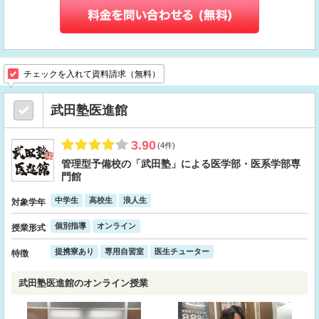
チェックを入れて資料請求（無料）
武田塾医進館
3.90
(4件)
管理型予備校の「武田塾」による医学部・医系学部専
門館
中学生
高校生
浪人生
対象学年
個別指導
オンライン
授業形式
提携寮あり
専用自習室
医生チューター
特徴
武田塾医進館のオンライン授業