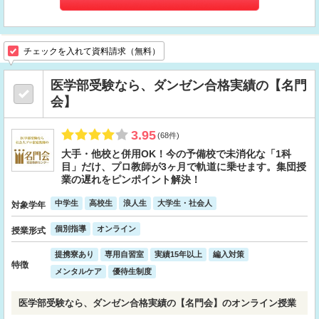
チェックを入れて資料請求（無料）
医学部受験なら、ダンゼン合格実績の【名門
会】
3.95
(68件)
大手・他校と併用OK！今の予備校で未消化な「1科
目」だけ、プロ教師が3ヶ月で軌道に乗せます。集団授
業の遅れをピンポイント解決！
中学生
高校生
浪人生
大学生・社会人
対象学年
個別指導
オンライン
授業形式
提携寮あり
専用自習室
実績15年以上
編入対策
特徴
メンタルケア
優待生制度
医学部受験なら、ダンゼン合格実績の【名門会】のオンライン授業