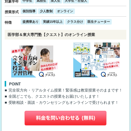
中学生
高校生
浪人生
大学生・社会人
対象学年
個別指導
少人数制
オンライン
授業形式
提携寮あり
実績15年以上
クラス分け
医生チューター
特徴
医学部＆東大専門塾【クエスト】のオンライン授業
POINT
完全双方向・リアルタイム授業！緊張感は教室授業そのままです！
全国どこでも、クエストの授業をお届けいたします！
受験相談・面談・カウンセリングもオンラインで受けられます！