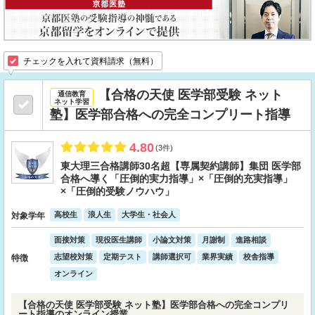
チェックを入れて資料請求（無料）
【合格の天使 医学部受験 ネット
通信教育
ネット学習
塾】医学部合格への完全コンプリート指導
4.80
(3件)
東大理三合格講師30名超【専属契約講師】集団 医学部
合格へ導く「圧倒的実力指導」×「圧倒的充実指導」
×「圧倒的受験ノウハウ」
高校生
浪人生
大学生・社会人
対象学年
面接対策
現役医生講師
小論文対策
月謝制
進路相談
志望校対策
定期テスト
講師選択可
業界実績
校舎指導
特徴
オンライン
【合格の天使 医学部受験 ネット塾】医学部合格への完全コンプリ
ート指導のオンライン授業