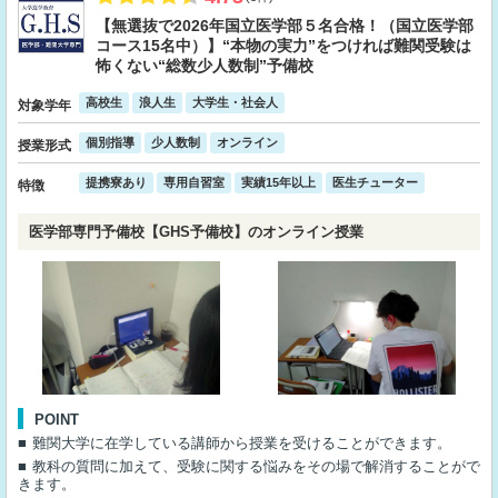
【無選抜で2026年国立医学部５名合格！（国立医学部
コース15名中）】“本物の実力”をつければ難関受験は
怖くない“総数少人数制”予備校
高校生
浪人生
大学生・社会人
対象学年
個別指導
少人数制
オンライン
授業形式
提携寮あり
専用自習室
実績15年以上
医生チューター
特徴
医学部専門予備校【GHS予備校】のオンライン授業
POINT
難関大学に在学している講師から授業を受けることができます。
教科の質問に加えて、受験に関する悩みをその場で解消することがで
きます。