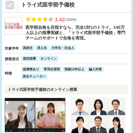
トライ式医学部予備校
3.42
(102件)
医学部合格を目指すなら、完全1対1のトライ。140万
人以上の指導実績と、「トライ式医学部予備校」専門
チームのサポートで合格を実現。
高校生
浪人生
大学生・社会人
対象学年
個別指導
オンライン
授業形式
提携寮あり
専用自習室
実績15年以上
編入対策
特徴
医生チューター
トライ式医学部予備校のオンライン授業