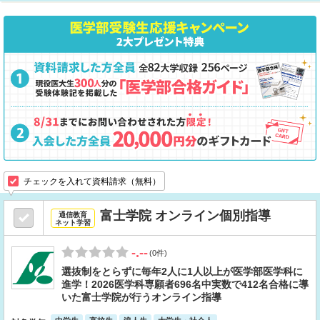
チェックを入れて資料請求（無料）
富士学院 オンライン個別指導
通信教育
ネット学習
-.--
(0件)
選抜制をとらずに毎年2人に1人以上が医学部医学科に
進学！2026医学科専願者696名中実数で412名合格に導
いた富士学院が行うオンライン指導