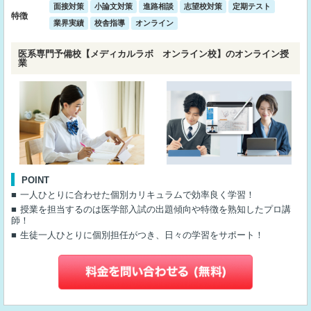
面接対策
小論文対策
進路相談
志望校対策
定期テスト
特徴
業界実績
校舎指導
オンライン
医系専門予備校【メディカルラボ オンライン校】のオンライン授
業
POINT
一人ひとりに合わせた個別カリキュラムで効率良く学習！
授業を担当するのは医学部入試の出題傾向や特徴を熟知したプロ講
師！
生徒一人ひとりに個別担任がつき、日々の学習をサポート！