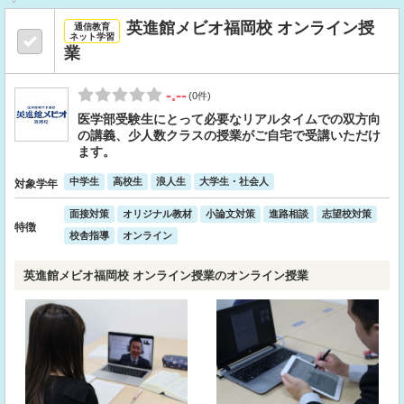
英進館メビオ福岡校 オンライン授
通信教育
ネット学習
業
-.--
(0件)
医学部受験生にとって必要なリアルタイムでの双方向
の講義、少人数クラスの授業がご自宅で受講いただけ
ます。
中学生
高校生
浪人生
大学生・社会人
対象学年
面接対策
オリジナル教材
小論文対策
進路相談
志望校対策
特徴
校舎指導
オンライン
英進館メビオ福岡校 オンライン授業のオンライン授業