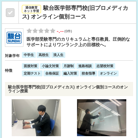
駿台医学部専門校(旧プロメディカ
通信教育
ネット学習
ス) オンライン個別コース
-.--
(0件)
医学部受験専門のカリキュラムと専任教員、圧倒的な
サポートによりワンランク上の目標校へ。
中学生
高校生
浪人生
対象学年
面接対策
小論文対策
月謝制
進路相談
志望校対策
特徴
定期テスト
合格保証
編入対策
校舎指導
オンライン
駿台医学部専門校(旧プロメディカス) オンライン個別コースのオン
ライン授業