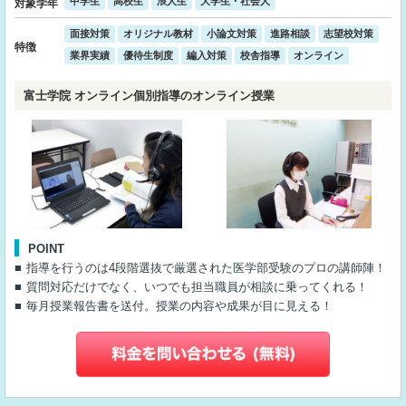
中学生
高校生
浪人生
大学生・社会人
対象学年
面接対策
オリジナル教材
小論文対策
進路相談
志望校対策
特徴
業界実績
優待生制度
編入対策
校舎指導
オンライン
富士学院 オンライン個別指導のオンライン授業
POINT
指導を行うのは4段階選抜で厳選された医学部受験のプロの講師陣！
質問対応だけでなく、いつでも担当職員が相談に乗ってくれる！
毎月授業報告書を送付。授業の内容や成果が目に見える！