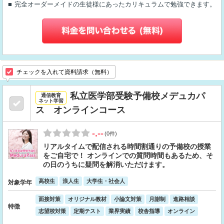
完全オーダーメイドの生徒様にあったカリキュラムで勉強できます。
チェックを入れて資料請求（無料）
私立医学部受験予備校メデュカパ
通信教育
ネット学習
ス オンラインコース
-.--
(0件)
リアルタイムで配信される時間割通りの予備校の授業
をご自宅で！ オンラインでの質問時間もあるため、そ
の日のうちに疑問を解消いただけます。
高校生
浪人生
大学生・社会人
対象学年
面接対策
オリジナル教材
小論文対策
月謝制
進路相談
特徴
志望校対策
定期テスト
業界実績
校舎指導
オンライン