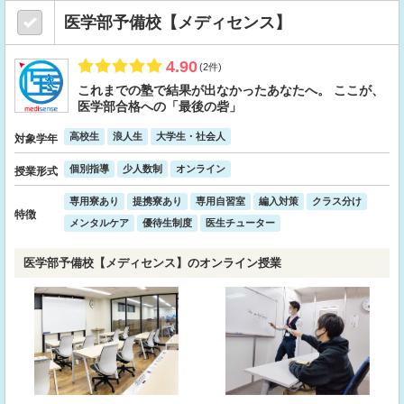
医学部予備校【メディセンス】
4.90
(2件)
これまでの塾で結果が出なかったあなたへ。 ここが、
医学部合格への「最後の砦」
高校生
浪人生
大学生・社会人
対象学年
個別指導
少人数制
オンライン
授業形式
専用寮あり
提携寮あり
専用自習室
編入対策
クラス分け
特徴
メンタルケア
優待生制度
医生チューター
医学部予備校【メディセンス】のオンライン授業