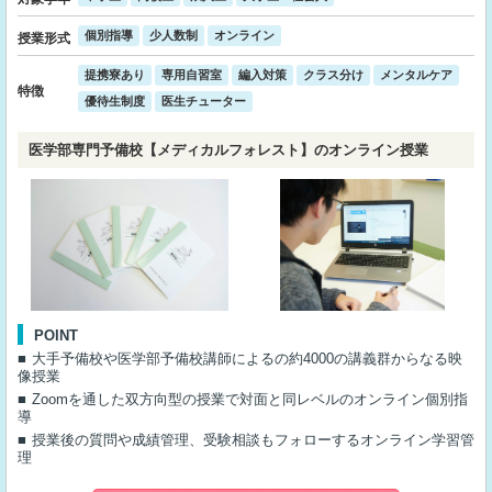
個別指導
少人数制
オンライン
授業形式
提携寮あり
専用自習室
編入対策
クラス分け
メンタルケア
特徴
優待生制度
医生チューター
医学部専門予備校【メディカルフォレスト】のオンライン授業
POINT
大手予備校や医学部予備校講師によるの約4000の講義群からなる映
像授業
Zoomを通した双方向型の授業で対面と同レベルのオンライン個別指
導
授業後の質問や成績管理、受験相談もフォローするオンライン学習管
理