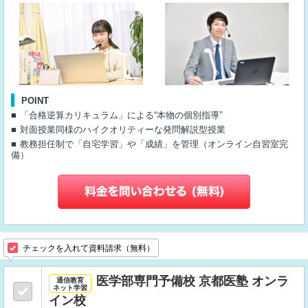
POINT
「合格逆算カリキュラム」による“本物の個別指導”
対面授業同様のハイクオリティーな発問解説型授業
教務担任制で「自宅学習」や「成績」を管理（オンライン自習室完
備）
チェックを入れて資料請求（無料）
医学部専門予備校 京都医塾 オンラ
通信教育
ネット学習
イン校