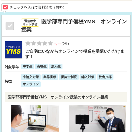
チェックを入れて資料請求（無料）
医学部専門予備校YMS オンライン
通信教育
ネット学習
授業
-.--
(0件)
ご自宅にいながらオンラインで授業を受講いただけま
す！
中学生
高校生
浪人生
対象学年
小論文対策
業界実績
優待生制度
編入対策
校舎指導
特徴
オンライン
医学部専門予備校YMS オンライン授業のオンライン授業