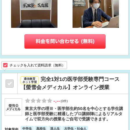
チェックを入れて資料請求（無料）
完全1対1の医学部受験専門コース
通信教育
ネット学習
【螢雪会メディカル】オンライン授業
-.--
(0件)
東京大学の理Ⅲ・医学部生約50名を中心とする学生講
師と医学部受験に精通したプロ講師陣によるリアルタ
イムで双方向の授業をご自宅で受講できます。
中学生
高校生
浪人生
大学生・社会人
対象学年