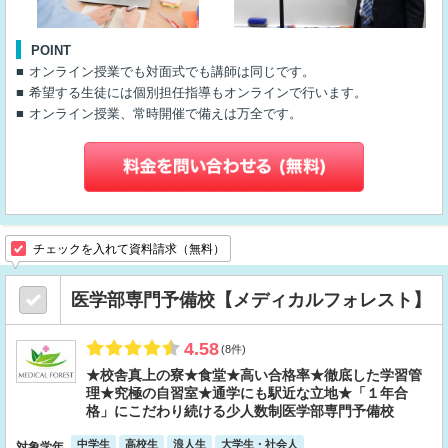
POINT
オンライン授業でも対面式でも講師は同じです。
希望する生徒には個別担任指導もオンラインで行います。
オンライン授業、常時開催で備えは万全です。
チェックを入れて資料請求（無料）
医学部専門予備校【メディカルフォレスト】
4.58
(8件)
★校舎真上の寮★食堂★高い合格率★徹底した学習管
理★究極の自習室★通学にも駅近な立地★「１年合
格」にこだわり続ける少人数制医学部専門予備校
中学生
高校生
浪人生
大学生・社会人
対象学年