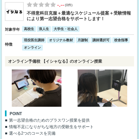
-.--
(0件)
不得意科目克服＋最適なスケジュール提案＋受験情報
により第一志望合格をサポートします！
高校生
浪人生
大学生・社会人
対象学年
現役医生講師
オリジナル教材
月謝制
講師選択可
校舎指導
特徴
オンライン
オンライン予備校 【イシャなる】のオンライン授業
POINT
第一志望合格のためのプラスワン授業を提供
情報不足になりがちな地方の受験生をサポート
選べる2つのコースを完備