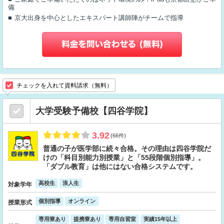
備
京大出身を中心としたエキスパート講師陣がチームで指導
チェックを入れて資料請求（無料）
大学受験予備校【四谷学院】
3.92
(66件)
普通の子が医学部に続々合格。その理由は四谷学院だ
けの「科目別能力別授業」と「55段階個別指導」。
「ダブル教育」は他にはない合格システムです。
高校生
浪人生
対象学年
個別指導
オンライン
授業形式
専用寮あり
提携寮あり
専用自習室
実績15年以上