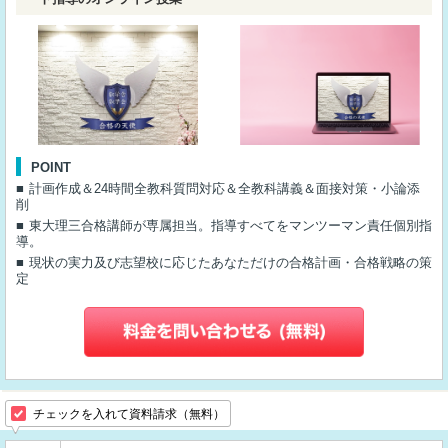
POINT
計画作成＆24時間全教科質問対応＆全教科講義＆面接対策・小論添
削
東大理三合格講師が専属担当。指導すべてをマンツーマン責任個別指
導。
現状の実力及び志望校に応じたあなただけの合格計画・合格戦略の策
定
チェックを入れて資料請求（無料）