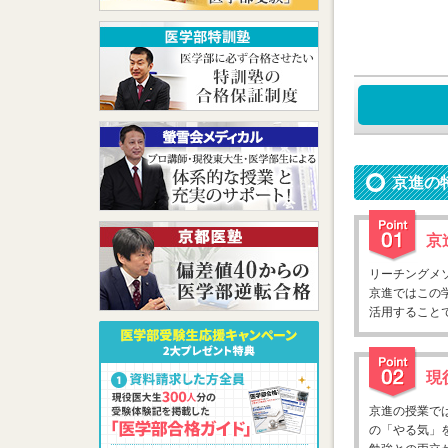
京進の
京
リーチングメ
京進ではこの
活用すること
現
京進の授業で
の「やる気」