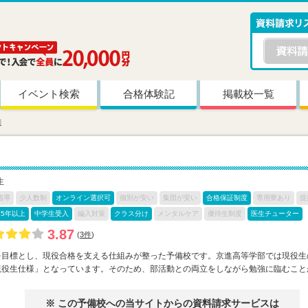
イベント検索
合格体験記
掲載校一覧
進
生
指導
少人数制
オンライン選択可
個別が安い
集団が安い
合格保証制度
専用寮あり
提
15年以上
中学生受入
編入対策
クラス分け
メンタルケア
優待生制度
医生チューター
3.87
(
3件
)
を目標とし、現役合格を支える仕組みが整った予備校です。京進高等学部では現役生
現役生仕様」となっています。そのため、部活動との両立をしながら勉強に臨むこと
※ この予備校への当サイトからの資料請求サービスは