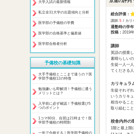
京進の評判
大学入試の最新情報
私立全31大学の出題傾向と分析
総合評価：
講師:
5
カリ
医学部の予備校の学費
通塾時の学年
投稿：
2019
医学部の合格基準と偏差値
医学部合格者分析
講師
英語の授業し
素晴らしいの
予備校の基礎知識
生徒一人一人
てくださる人
大手予備校とここまで違うの？医
学部予備校12の特徴
カリキュラ
勉強嫌いも即解消！予備校に通う
生徒それぞれ
メリットとは？
いうカリキュ
相当やること
入学前に必ず確認！予備校選び5
つのポイント
取り組むこと
1コマ80分、自習は21時まで！医
校舎内外の
学部予備校の時間割
1階と最上階
一年で合格する！医学部予備校の
ひとは、そこ