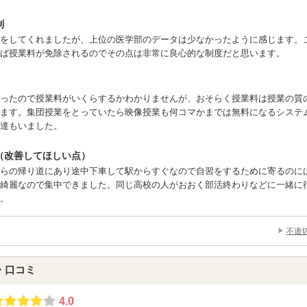
制
をしてくれましたが、上位の医学部のデータは少なかったように感じます。
ば授業料が免除されるのでその点は非常に良心的な制度だと思います。
ったので授業料がいくらするかわかりませんが、おそらく授業料は授業の質
ます。集団授業をとっていたら映像授業も何コマかまでは無料になるシステ
達もいました。
（改善してほしい点）
らの帰り道にあり途中下車して駅からすぐなので自習をするために寄るのに
綺麗なので集中できました。同じ高校の人がおおく部活終わりなどに一緒に
。
不適
・口コミ
4.0