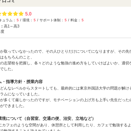
・口コミ
5.0
キュラム：
5
環境：
5
サポート体制：
5
料金：
5
：
高1～高3
年度
か取っていなかったので、その人ひとりだけについてになりますが、その先
はもちろんのこと、
の志望校を把握し、各々どのような勉強の進め方をしていけばよいか、適切
でした。
ム・指導方針・授業内容
どんなレベルからスタートしても、最終的には東京外国語大学の問題が解け
ラムになっていました。
が多くて厳しかったのですが、モチベーションの上げ方も上手い先生だった
ができました。
環境について（自習室、交通の便、治安、立地など）
にカフェのような空間があり、休憩所として利用したり、カフェで勉強する
で勉強することも許されていました。