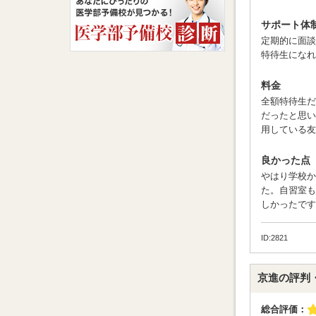
サポート体
定期的に面談
特待生になれ
料金
全額特待生だ
だったと思い
用している友
良かった点
やはり学校か
た。自習室も
しかったです
ID:2821
京進の評判
総合評価：