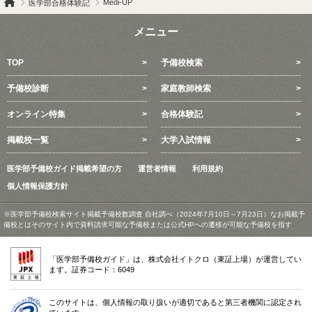
Medi-UP
医学部合格体験記
メニュー
TOP
予備校検索
予備校診断
家庭教師検索
オンライン特集
合格体験記
掲載校一覧
大学入試情報
医学部予備校ガイド掲載希望の方
運営者情報
利用規約
個人情報保護方針
※医学部予備校検索サイト掲載予備校数調査 自社調べ（2024年7月10日～7月23日）なお掲載予
備校とはそのサイト内で資料請求可能な予備校または公式HPへの遷移が可能な予備校を指す
「医学部予備校ガイド」は、株式会社イトクロ（東証上場）が運営してい
ます。証券コード：6049
このサイトは、個人情報の取り扱いが適切であると第三者機関に認定され