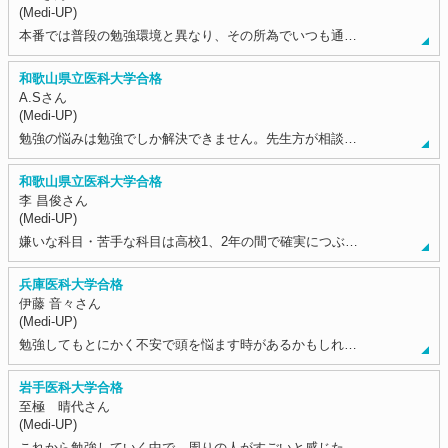
(Medi-UP)
本番では普段の勉強環境と異なり、その所為でいつも通…
和歌山県立医科大学合格
A.Sさん
(Medi-UP)
勉強の悩みは勉強でしか解決できません。先生方が相談…
和歌山県立医科大学合格
李 昌俊さん
(Medi-UP)
嫌いな科目・苦手な科目は高校1、2年の間で確実につぶ…
兵庫医科大学合格
伊藤 音々さん
(Medi-UP)
勉強してもとにかく不安で頭を悩ます時があるかもしれ…
岩手医科大学合格
至極 晴代さん
(Medi-UP)
これから勉強していく中で、周りの人がすごいと感じた…