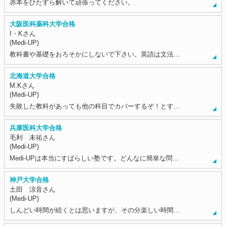
赤本をひたすら解いて頑張ってください。
大阪医科薬科大学合格
I・Kさん
(Medi-UP)
教科書や基礎をおろそかにしないで下さい。英語は文法…
北海道大学合格
M.Kさん
(Medi-UP)
失敗した教科があっても他の科目でカバーするぞ！とす…
兵庫医科大学合格
毛利 未祐さん
(Medi-UP)
Medi-UPは本当にすばらしい塾です。どんなに簡単な問…
神戸大学合格
土田 涼音さん
(Medi-UP)
しんどい時間が続くとは思いますが、その分楽しい時間…