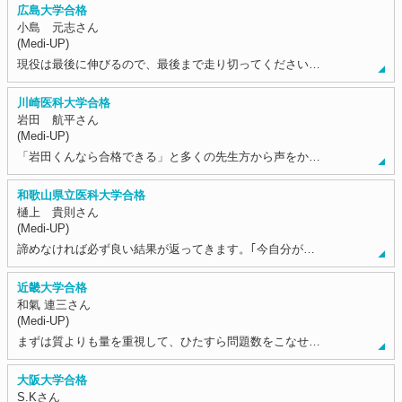
広島大学合格
小島 元志さん
(Medi-UP)
現役は最後に伸びるので、最後まで走り切ってください…
川崎医科大学合格
岩田 航平さん
(Medi-UP)
「岩田くんなら合格できる」と多くの先生方から声をか…
和歌山県立医科大学合格
樋上 貴則さん
(Medi-UP)
諦めなければ必ず良い結果が返ってきます。｢今自分が…
近畿大学合格
和氣 連三さん
(Medi-UP)
まずは質よりも量を重視して、ひたすら問題数をこなせ…
大阪大学合格
S.Kさん