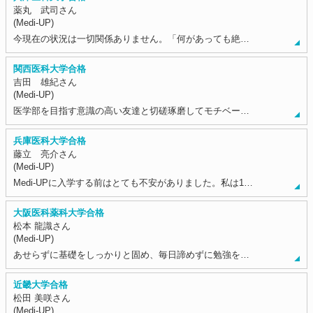
薬丸 武司さん
(Medi-UP)
今現在の状況は一切関係ありません。「何があっても絶…
関西医科大学合格
吉田 雄紀さん
(Medi-UP)
医学部を目指す意識の高い友達と切磋琢磨してモチベー…
兵庫医科大学合格
藤立 亮介さん
(Medi-UP)
Medi-UPに入学する前はとても不安がありました。私は1…
大阪医科薬科大学合格
松本 龍識さん
(Medi-UP)
あせらずに基礎をしっかりと固め、毎日諦めずに勉強を…
近畿大学合格
松田 美咲さん
(Medi-UP)