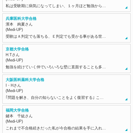
私は受験期に病気になってしまい、１ヶ月ほど勉強から…
兵庫医科大学合格
濱本 絢夏さん
(Medi-UP)
受験はＡ判定でも落ちる、Ｅ判定でも受かる事がある世…
京都大学合格
H.Tさん
(Medi-UP)
勉強を続けていく仲でいろいろな壁に直面することも多…
大阪医科薬科大学合格
I・Hさん
(Medi-UP)
｢問題を解き、自分の知らないことをよく復習する｣ こ…
福岡大学合格
鍵本 千紘さん
(Medi-UP)
これまで不合格続きだった私が今合格の結果を手に入れ…