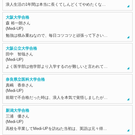
浪人生活の1年間は本当に長くてしんどくてやめたくな…
大阪大学合格
森 裕一朗さん
(Medi-UP)
勉強は積み重ねなので、毎日コツコツと頑張って下さい…
大阪公立大学合格
田中 智哉さん
(Medi-UP)
よく医学部は他学部より入学するのが難しいと言われて…
奈良県立医科大学合格
真嶋 香奈さん
(Medi-UP)
前期で不合格だった時は、浪人を本気で覚悟しましたが…
新潟大学合格
三浦 優さん
(Medi-UP)
高校を卒業してMedi-UPを訪ねた当初は、英語は元々得…