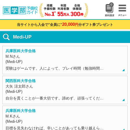
0
20,000
当サイトから入会で"全員に"
円
分ギフト券プレゼント
Medi-UP
兵庫医科大学合格
M.Nさん
(Medi-UP)
受験はゲームです。人によって、プレイ時間（勉強時間…
関西医科大学合格
大矢 涼太郎さん
(Medi-UP)
自分を貫くことが一番大切です。諦めず、頑張ってくだ…
兵庫医科大学合格
M.Kさん
(Medi-UP)
目標を見失わなければ、辛いことがあっても乗り越えら…