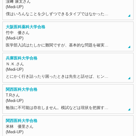
濵﨑 康太さん
(Medi-UP)
僕はいろんなことを少しずつできるタイプではなかった…
大阪医科薬科大学合格
竹中 優さん
(Medi-UP)
医学部入試はたしかに難関ですが、基本的な問題を確実…
兵庫医科大学合格
Ｎ.Ｋ.さん
(Medi-UP)
とにかく行き詰ったり困ったときは先生と話せば、ヒン…
関西医科大学合格
T.Rさん
(Medi-UP)
勉強に不可能は存在しません。模試などは現状を把握す…
関西医科大学合格
米林 優里さん
(Medi-UP)