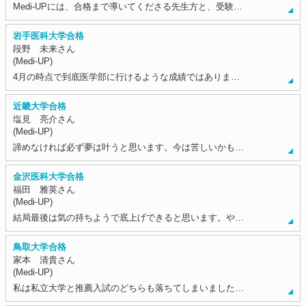
Medi-UPには、合格まで導いてくださる先生方と、受験…
岩手医科大学合格
段野 未来さん
(Medi-UP)
4月の時点で到底医学部に行けるような成績ではありま…
近畿大学合格
塩見 亮介さん
(Medi-UP)
諦めなければ必ず夢は叶うと思います。今は苦しいかも…
金沢医科大学合格
福田 雅英さん
(Medi-UP)
結局最後は気の持ちようで底上げできると思います。や…
鳥取大学合格
家本 清貴さん
(Medi-UP)
私は私立大学と推薦入試のどちらも落ちてしまいました…