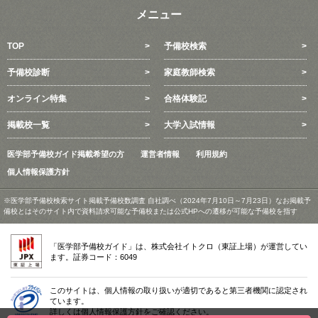
メニュー
TOP
予備校検索
予備校診断
家庭教師検索
オンライン特集
合格体験記
掲載校一覧
大学入試情報
医学部予備校ガイド掲載希望の方
運営者情報
利用規約
個人情報保護方針
※医学部予備校検索サイト掲載予備校数調査 自社調べ（2024年7月10日～7月23日）なお掲載予
備校とはそのサイト内で資料請求可能な予備校または公式HPへの遷移が可能な予備校を指す
「医学部予備校ガイド」は、株式会社イトクロ（東証上場）が運営してい
ます。証券コード：6049
このサイトは、個人情報の取り扱いが適切であると第三者機関に認定され
ています。
詳しくは個人情報保護方針をご確認ください。