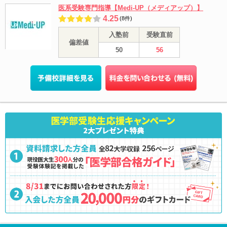
医系受験専門指導【Medi-UP（メディアップ）】
4.25
(8件)
入塾前
受験直前
偏差値
50
56