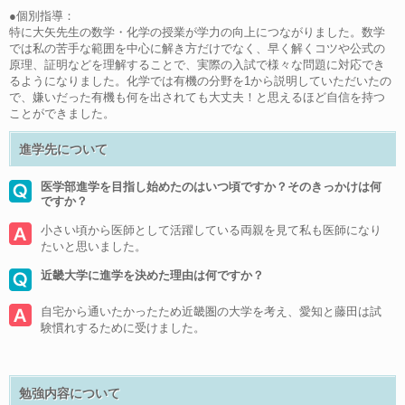
●個別指導：
特に大矢先生の数学・化学の授業が学力の向上につながりました。数学
では私の苦手な範囲を中心に解き方だけでなく、早く解くコツや公式の
原理、証明などを理解することで、実際の入試で様々な問題に対応でき
るようになりました。化学では有機の分野を1から説明していただいたの
で、嫌いだった有機も何を出されても大丈夫！と思えるほど自信を持つ
ことができました。
進学先について
医学部進学を目指し始めたのはいつ頃ですか？そのきっかけは何
ですか？
小さい頃から医師として活躍している両親を見て私も医師になり
たいと思いました。
近畿大学に進学を決めた理由は何ですか？
自宅から通いたかったため近畿圏の大学を考え、愛知と藤田は試
験慣れするために受けました。
勉強内容について