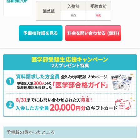
入塾前
受験直前
偏差値
50
56
予備校の良かったところ