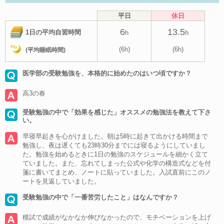
平日
休日
6
13.5
1日の平均自習時間
h
h
(6h)
(6h)
(平均睡眠時間)
医学部の受験勉強を、本格的に始めたのはいつ頃ですか？
高3の春
受験勉強の中で「効果を感じた」オススメの勉強法を教えて下さ
い。
早寝早起きを心がけました。朝は5時に起きて出かける時間まで
勉強し、夜は遅くても23時30分までには寝るようにしていまし
た。勉強を始めるときに1日の勉強のスケジュールを細かく立て
ていました。また、忘れてしまった公式や化学の構造式などを付
箋に書いてまとめ、ノートに貼っていました。入試直前にこのノ
ートを見返していました。
受験勉強の中で「一番苦労したこと」はなんですか？
模試で成績がなかなか伸びなかったので、モチベーションを上げ