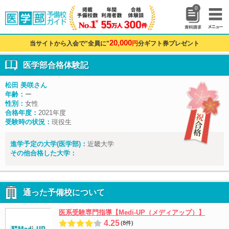
0
20,000
当サイトから入会で"全員に"
円
分ギフト券プレゼント
医学部合格体験記
松田 美咲さん
年齢：
ー
性別：
女性
合格年度：
2021年度
受験時の状況：
現役生
進学予定の大学(医学部)：
近畿大学
その他合格した大学：
通った予備校について
医系受験専門指導【Medi-UP（メディアップ）】
4.25
(8件)