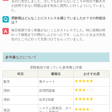
るのに苦労しました。少しでもわからないところや自分で解き方
が説明できない問題は必ず先生に質問しに行くようにしていまし
た。
受験期はどんなことにストレスを感じていましたか？その対処法
は？
毎日単調で全く刺激がないことがストレスでした。特に前期が終
わって後期までの間がしんどかったです。しんどいときは大矢先
生のところに行って元気づけてもらっていました。
参考書などについて
受験勉強で使っていた参考書と評価
科目
書籍名
おすすめ度
数学
青チャート
理科
良問問題集
理科
化学230選
システム英単語、ター
英語