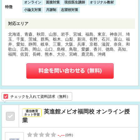
オンライン
面接対策
現役医生講師
オリジナル教材
特徴
小論文対策
月謝制
志望校対策
対応エリア
北海道、青森、秋田、山形、岩手、宮城、福島、東京、神奈川、埼
玉、千葉、茨城、群馬、栃木、山梨、新潟、長野、石川、富山、福
井、愛知、静岡、岐阜、三重、大阪、兵庫、京都、滋賀、奈良、和
歌山、広島、岡山、山口、島根、鳥取、愛媛、香川、徳島、高知、
福岡、佐賀、長崎、熊本、大分、宮崎、鹿児島、沖縄
チェックを入れて資料請求（無料）
英進館メビオ福岡校 オンライン授
通信教育
ネット学習
業
-.--
(0件)