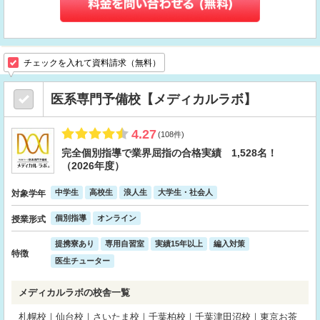
チェックを入れて資料請求（無料）
医系専門予備校【メディカルラボ】
4.27
(108件)
完全個別指導で業界屈指の合格実績 1,528名！
（2026年度）
中学生
高校生
浪人生
大学生・社会人
対象学年
個別指導
オンライン
授業形式
提携寮あり
専用自習室
実績15年以上
編入対策
特徴
医生チューター
メディカルラボの校舎一覧
札幌校｜仙台校｜さいたま校｜千葉柏校｜千葉津田沼校｜東京お茶