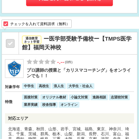
チェックを入れて資料請求（無料）
ー医学部受験予備校ー【TMPS医学
通信教育
ネット学習
館】福岡天神校
-.--
(0件)
プロ講師の授業と「カリスマコーチング」をオンライ
ンでも！！
中学生
高校生
浪人生
大学生・社会人
対象学年
面接対策
オリジナル教材
小論文対策
進路相談
志望校対策
特徴
業界実績
校舎指導
オンライン
対応エリア
北海道、青森、秋田、山形、岩手、宮城、福島、東京、神奈川、埼
玉、千葉、茨城、群馬、栃木、山梨、新潟、長野、石川、富山、福
井、愛知、静岡、岐阜、三重、大阪、兵庫、京都、滋賀、奈良、和