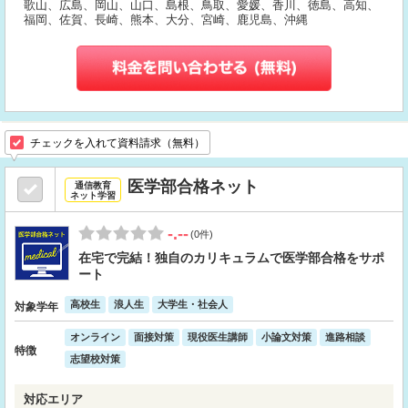
歌山、広島、岡山、山口、島根、鳥取、愛媛、香川、徳島、高知、
福岡、佐賀、長崎、熊本、大分、宮崎、鹿児島、沖縄
チェックを入れて資料請求（無料）
医学部合格ネット
通信教育
ネット学習
-.--
(0件)
在宅で完結！独自のカリキュラムで医学部合格をサポ
ート
高校生
浪人生
大学生・社会人
対象学年
オンライン
面接対策
現役医生講師
小論文対策
進路相談
特徴
志望校対策
対応エリア