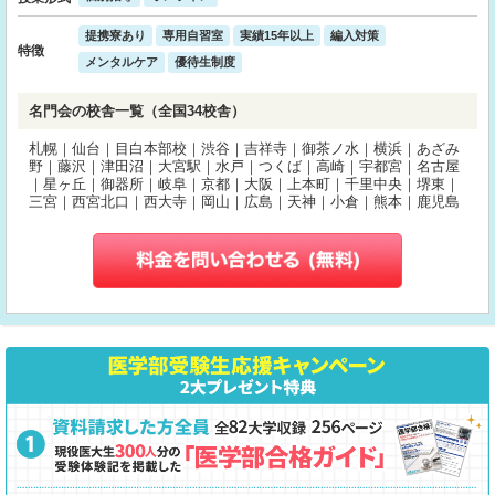
提携寮あり
専用自習室
実績15年以上
編入対策
特徴
メンタルケア
優待生制度
名門会の校舎一覧（全国34校舎）
札幌｜仙台｜目白本部校｜渋谷｜吉祥寺｜御茶ノ水｜横浜｜あざみ
野｜藤沢｜津田沼｜大宮駅｜水戸｜つくば｜高崎｜宇都宮｜名古屋
｜星ヶ丘｜御器所｜岐阜｜京都｜大阪｜上本町｜千里中央｜堺東｜
三宮｜西宮北口｜西大寺｜岡山｜広島｜天神｜小倉｜熊本｜鹿児島