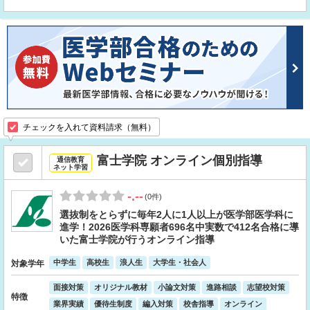
チェックを入れて資料請求（無料）
富士学院 オンライン個別指導
通信教育
ネット学習
-.--
(0件)
選抜制をとらずに毎年2人に1人以上が医学部医学科に
進学！2026医学科専願者696名中実数で412名合格に導
いた富士学院が行うオンライン指導
中学生
高校生
浪人生
大学生・社会人
対象学年
面接対策
オリジナル教材
小論文対策
進路相談
志望校対策
特徴
業界実績
優待生制度
編入対策
校舎指導
オンライン