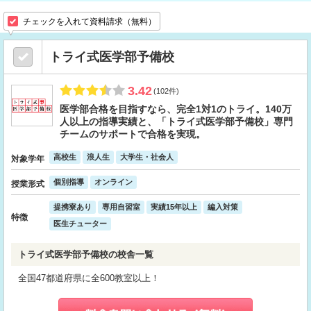
チェックを入れて資料請求（無料）
トライ式医学部予備校
3.42
(102件)
医学部合格を目指すなら、完全1対1のトライ。140万
人以上の指導実績と、「トライ式医学部予備校」専門
チームのサポートで合格を実現。
高校生
浪人生
大学生・社会人
対象学年
個別指導
オンライン
授業形式
提携寮あり
専用自習室
実績15年以上
編入対策
特徴
医生チューター
トライ式医学部予備校の校舎一覧
全国47都道府県に全600教室以上！