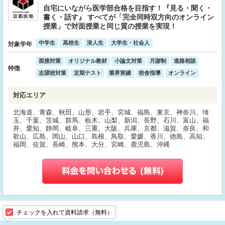
自宅にいながら医学部合格を目指す！『見る・聞く・
書く・話す』 すべてが「完全同時双方向のオンライン
授業」で対面授業と同じ質の授業を実現！
中学生
高校生
浪人生
大学生・社会人
対象学年
面接対策
オリジナル教材
小論文対策
月謝制
進路相談
特徴
志望校対策
定期テスト
業界実績
校舎指導
オンライン
対応エリア
北海道、青森、秋田、山形、岩手、宮城、福島、東京、神奈川、埼
玉、千葉、茨城、群馬、栃木、山梨、新潟、長野、石川、富山、福
井、愛知、静岡、岐阜、三重、大阪、兵庫、京都、滋賀、奈良、和
歌山、広島、岡山、山口、島根、鳥取、愛媛、香川、徳島、高知、
福岡、佐賀、長崎、熊本、大分、宮崎、鹿児島、沖縄
チェックを入れて資料請求（無料）