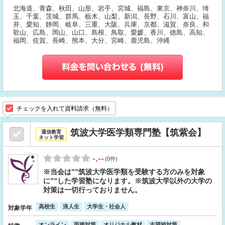
北海道、青森、秋田、山形、岩手、宮城、福島、東京、神奈川、埼
玉、千葉、茨城、群馬、栃木、山梨、新潟、長野、石川、富山、福
井、愛知、静岡、岐阜、三重、大阪、兵庫、京都、滋賀、奈良、和
歌山、広島、岡山、山口、島根、鳥取、愛媛、香川、徳島、高知、
福岡、佐賀、長崎、熊本、大分、宮崎、鹿児島、沖縄
チェックを入れて資料請求（無料）
筑波大学医学類専門塾【筑紫会】
通信教育
ネット学習
-.--
(0件)
※当会は””筑波大学医学類を受験する方のみを対象
に””した学習塾になります。※筑波大学以外の大学の
対策は一切行っておりません。
高校生
浪人生
大学生・社会人
対象学年
オンライン
面接対策
オリジナル教材
志望校対策