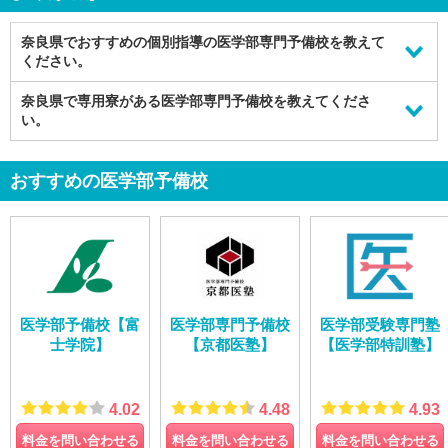
奈良県でおすすめの個別指導の医学部専門予備校を教えて
ください。
奈良県では、下記のような
奈良県で専用寮がある医学部専門予備校を教えてくださ
個別指導の医学部専門予備校
がおすすめで
す。
い。
トライ式医学部予備校
奈良県では、下記のような
専用寮がある医学部専門予備校
がおすすめ
医系専門予備校【メディカルラボ】
です。
おすすめの医学部予備校
医学部受験なら、ダンゼン合格実績の【名門会】
河合塾
医学部予備校【富
医学部専門予備校
医学部受験専門塾
士学院】
【京都医塾】
【医学部特訓塾】
4.02
4.48
4.93
料金を問い合わせる
料金を問い合わせる
料金を問い合わせる