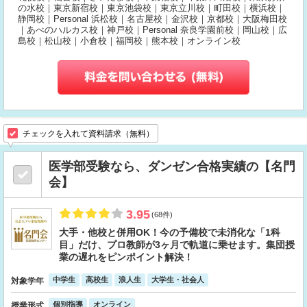
の水校｜東京新宿校｜東京池袋校｜東京立川校｜町田校｜横浜校｜
静岡校｜Personal 浜松校｜名古屋校｜金沢校｜京都校｜大阪梅田校
｜あべのハルカス校｜神戸校｜Personal 奈良学園前校｜岡山校｜広
島校｜松山校｜小倉校｜福岡校｜熊本校｜オンライン校
チェックを入れて資料請求（無料）
医学部受験なら、ダンゼン合格実績の【名門
会】
3.95
(68件)
大手・他校と併用OK！今の予備校で未消化な「1科
目」だけ、プロ教師が3ヶ月で軌道に乗せます。集団授
業の遅れをピンポイント解決！
中学生
高校生
浪人生
大学生・社会人
対象学年
個別指導
オンライン
授業形式