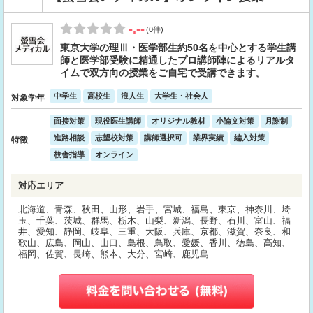
-.--
(0件)
東京大学の理Ⅲ・医学部生約50名を中心とする学生講
師と医学部受験に精通したプロ講師陣によるリアルタ
イムで双方向の授業をご自宅で受講できます。
中学生
高校生
浪人生
大学生・社会人
対象学年
面接対策
現役医生講師
オリジナル教材
小論文対策
月謝制
進路相談
志望校対策
講師選択可
業界実績
編入対策
特徴
校舎指導
オンライン
対応エリア
北海道、青森、秋田、山形、岩手、宮城、福島、東京、神奈川、埼
玉、千葉、茨城、群馬、栃木、山梨、新潟、長野、石川、富山、福
井、愛知、静岡、岐阜、三重、大阪、兵庫、京都、滋賀、奈良、和
歌山、広島、岡山、山口、島根、鳥取、愛媛、香川、徳島、高知、
福岡、佐賀、長崎、熊本、大分、宮崎、鹿児島