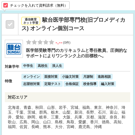
チェックを入れて資料請求（無料）
駿台医学部専門校(旧プロメディカ
通信教育
ネット学習
ス) オンライン個別コース
-.--
(0件)
医学部受験専門のカリキュラムと専任教員、圧倒的な
サポートによりワンランク上の目標校へ。
中学生
高校生
浪人生
対象学年
オンライン
面接対策
小論文対策
月謝制
進路相談
特徴
志望校対策
定期テスト
合格保証
校舎指導
編入対策
対応エリア
北海道、青森、秋田、山形、岩手、宮城、福島、東京、神奈川、埼
玉、千葉、茨城、群馬、栃木、山梨、新潟、長野、石川、富山、福
井、愛知、静岡、岐阜、三重、大阪、兵庫、京都、滋賀、奈良、和
歌山、広島、岡山、山口、島根、鳥取、愛媛、香川、徳島、高知、
福岡、佐賀、長崎、熊本、大分、宮崎、鹿児島、沖縄