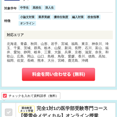
中学生
高校生
浪人生
対象学年
小論文対策
業界実績
優待生制度
編入対策
校舎指導
特徴
オンライン
対応エリア
北海道、青森、秋田、山形、岩手、宮城、福島、東京、神奈川、埼
玉、千葉、茨城、群馬、栃木、山梨、新潟、長野、石川、富山、福
井、愛知、静岡、岐阜、三重、大阪、兵庫、京都、滋賀、奈良、和
歌山、広島、岡山、山口、島根、鳥取、愛媛、香川、徳島、高知、
福岡、佐賀、長崎、熊本、大分、宮崎、鹿児島、沖縄
チェックを入れて資料請求（無料）
完全1対1の医学部受験専門コース
通信教育
ネット学習
【螢雪会メディカル】オンライン授業