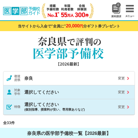
0
20,000
当サイトから入会で"全員に"
円
分ギフト券プレゼント
都道
奈良
変更
府県
対象
選択してください
変更
学年
選択してください
変更
特徴
(個別指導、授業料が安い、専用寮ありなど)
全33件
奈良県の医学部予備校一覧【2026最新】