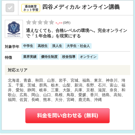
四谷メディカル オンライン講義
通信教育
ネット学習
-.--
(0件)
通えなくても、合格レベルの環境へ。完全オンライン
で「１年合格」を現実にする
中学生
高校生
浪人生
大学生・社会人
対象学年
業界実績
優待生制度
校舎指導
オンライン
特徴
対応エリア
北海道、青森、秋田、山形、岩手、宮城、福島、東京、神奈川、埼
玉、千葉、茨城、群馬、栃木、山梨、新潟、長野、石川、富山、福
井、愛知、静岡、岐阜、三重、大阪、兵庫、京都、滋賀、奈良、和
歌山、広島、岡山、山口、島根、鳥取、愛媛、香川、徳島、高知、
福岡、佐賀、長崎、熊本、大分、宮崎、鹿児島、沖縄