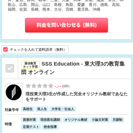
歌山、広島、岡山、山口、島根、鳥取、愛媛、香川、徳島、高知、
福岡、佐賀、長崎、熊本、大分、宮崎、鹿児島、沖縄
チェックを入れて資料請求（無料）
SSS Education - 東大理3の教育集
通信教育
ネット学習
団 オンライン
-.--
(0件)
現役東大理3生が作成した完全オリジナル教材であなた
をサポート
高校生
浪人生
大学生・社会人
対象学年
面接対策
現役医生講師
オリジナル教材
小論文対策
月謝制
特徴
定期テスト
校舎指導