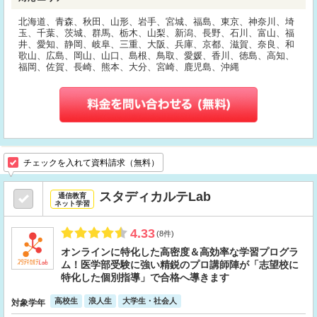
北海道、青森、秋田、山形、岩手、宮城、福島、東京、神奈川、埼
玉、千葉、茨城、群馬、栃木、山梨、新潟、長野、石川、富山、福
井、愛知、静岡、岐阜、三重、大阪、兵庫、京都、滋賀、奈良、和
歌山、広島、岡山、山口、島根、鳥取、愛媛、香川、徳島、高知、
福岡、佐賀、長崎、熊本、大分、宮崎、鹿児島、沖縄
チェックを入れて資料請求（無料）
スタディカルテLab
通信教育
ネット学習
4.33
(8件)
オンラインに特化した高密度＆高効率な学習プログラ
ム！医学部受験に強い精鋭のプロ講師陣が「志望校に
特化した個別指導」で合格へ導きます
高校生
浪人生
大学生・社会人
対象学年