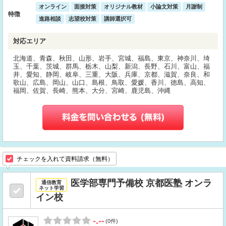
オンライン
面接対策
オリジナル教材
小論文対策
月謝制
特徴
進路相談
志望校対策
講師選択可
対応エリア
北海道、青森、秋田、山形、岩手、宮城、福島、東京、神奈川、埼
玉、千葉、茨城、群馬、栃木、山梨、新潟、長野、石川、富山、福
井、愛知、静岡、岐阜、三重、大阪、兵庫、京都、滋賀、奈良、和
歌山、広島、岡山、山口、島根、鳥取、愛媛、香川、徳島、高知、
福岡、佐賀、長崎、熊本、大分、宮崎、鹿児島、沖縄
チェックを入れて資料請求（無料）
医学部専門予備校 京都医塾 オンラ
通信教育
ネット学習
イン校
-.--
(0件)