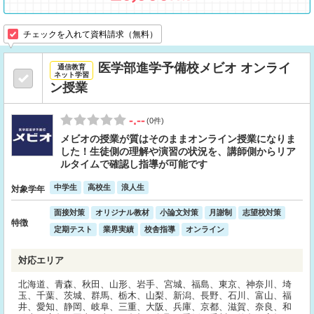
チェックを入れて資料請求（無料）
医学部進学予備校メビオ オンライ
通信教育
ネット学習
ン授業
-.--
(0件)
メビオの授業が質はそのままオンライン授業になりま
した！生徒側の理解や演習の状況を、講師側からリア
ルタイムで確認し指導が可能です
中学生
高校生
浪人生
対象学年
面接対策
オリジナル教材
小論文対策
月謝制
志望校対策
特徴
定期テスト
業界実績
校舎指導
オンライン
対応エリア
北海道、青森、秋田、山形、岩手、宮城、福島、東京、神奈川、埼
玉、千葉、茨城、群馬、栃木、山梨、新潟、長野、石川、富山、福
井、愛知、静岡、岐阜、三重、大阪、兵庫、京都、滋賀、奈良、和