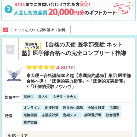
チェックを入れて資料請求（無料）
【合格の天使 医学部受験 ネット
通信教育
ネット学習
塾】医学部合格への完全コンプリート指導
4.80
(3件)
東大理三合格講師30名超【専属契約講師】集団 医学部
合格へ導く「圧倒的実力指導」×「圧倒的充実指導」
×「圧倒的受験ノウハウ」
高校生
浪人生
大学生・社会人
対象学年
オンライン
面接対策
現役医生講師
小論文対策
月謝制
進路相談
志望校対策
定期テスト
講師選択可
校舎指導
特徴
業界実績
対応エリア