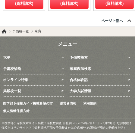
(資料請求)
(資料請求)
(資料請求)
ページ上部へ
奈良
予備校一覧
メニュー
TOP
予備校検索
予備校診断
家庭教師検索
オンライン特集
合格体験記
掲載校一覧
大学入試情報
医学部予備校ガイド掲載希望の方
運営者情報
利用規約
個人情報保護方針
※医学部予備校検索サイト掲載予備校数調査 自社調べ（2024年7月10日～7月23日）なお掲載予
備校とはそのサイト内で資料請求可能な予備校または公式HPへの遷移が可能な予備校を指す