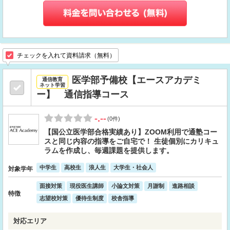
チェックを入れて資料請求（無料）
医学部予備校【エースアカデミ
通信教育
ネット学習
ー】 通信指導コース
-.--
(0件)
【国公立医学部合格実績あり】ZOOM利用で通塾コー
スと同じ内容の指導をご自宅で！ 生徒個別にカリキュ
ラムを作成し、毎週課題を提供します。
中学生
高校生
浪人生
大学生・社会人
対象学年
面接対策
現役医生講師
小論文対策
月謝制
進路相談
特徴
志望校対策
優待生制度
校舎指導
対応エリア