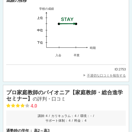
成績の推移
学校の成績
時期
入会
卒業
ID:2753
不適切な口コミを報告する
プロ家庭教師のパイオニア【家庭教師・総合進学
セミナー】
の評判・口コミ
4.0
講師:
4
カリキュラム：
4
環境：
-
サポート体制：
4
料金：
4
通塾時の学年：
高2～高3