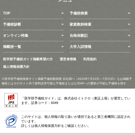
TOP
予備校検索
予備校診断
家庭教師検索
オンライン特集
合格体験記
掲載校一覧
大学入試情報
医学部予備校ガイド掲載希望の方
運営者情報
利用規約
個人情報保護方針
※医学部予備校検索サイト掲載予備校数調査 自社調べ（2024年7月10日～7月23日）なお掲載予
備校とはそのサイト内で資料請求可能な予備校または公式HPへの遷移が可能な予備校を指す
「医学部予備校ガイド」は、株式会社イトクロ（東証上場）が運営してい
ます。証券コード：6049
このサイトは、個人情報の取り扱いが適切であると第三者機関に認定され
ています。
詳しくは個人情報保護方針をご確認ください。