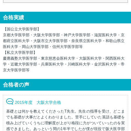
合格実績
【国公立大学医学部】
京都大学医学部・大阪大学医学部・神戸大学医学部・滋賀医科大学・京
都府立医科大学・大阪市立大学医学部・奈良県立医科大学・和歌山県立
医科大学・岡山大学医学部・信州大学医学部等
【私立大学医学部】
慶應義塾大学医学部・東京慈恵会医科大学・大阪医科大学・関西医科大
学・近畿大学医学部・兵庫医科大学・川崎医科大学・金沢医科大学・帝
京大学医学部等
合格者の声
2015年度 大阪大学合格
基礎とは何かを教えてくださったT先生。先生の指導を受け、どこま
でも基礎が大事だとよくわかりました。苦手にしていた英語も基礎を
積み上げていくうちに理解度が上がり格段に力がついていったのを実
感できました。あっという間の1年半でしたが僕が現役で阪大医学部