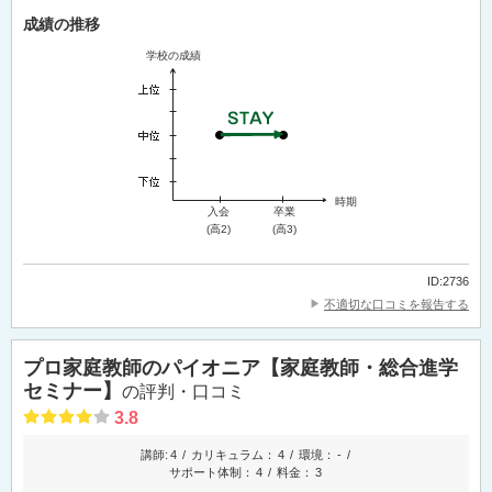
成績の推移
学校の成績
時期
入会
卒業
(高2)
(高3)
ID:2736
不適切な口コミを報告する
プロ家庭教師のパイオニア【家庭教師・総合進学
セミナー】
の評判・口コミ
3.8
講師:
4
カリキュラム：
4
環境：
-
サポート体制：
4
料金：
3