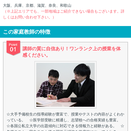
大阪、兵庫、京都、滋賀、奈良、和歌山
（※上記エリアでも、一部地域はご紹介できない場合もございます。詳
しくはお問い合わせ下さい。）
この家庭教師の特徴
講師の質に自信あり！ワンランク上の授業を体
感ください。
☆大手予備校生の指導経験が豊富で、授業やテストの内容がよくわか
っている。 ☆医学部受験に精通し、志望校への合格実績も豊富。
☆各国公私立大学の出題傾向に対応できる情報力と経験がある。 ☆