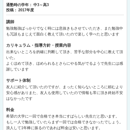
通塾時の学年：
中3～高3
投稿：
2017年度
講師
勉強勉強ばっかりでなく時には息抜きもさせていただき、また勉強中
も冗談もまじえて面白く教えて頂いたので楽しく学べたと思います
カリキュラム・指導方針・授業内容
出来ないところを的確に判断して頂き、苦手な部分を中心に教えて頂
いた。
よくほめて頂き、ほめられるとさらにやる気がでるようで先生には感
謝しています
サポート体制
友人に紹介して頂いたのですが、まったく知らないところに頼むより
安心感がありまた、友人も使用していたので情報も常に頂き終始不安
はなかったです
料金
希望の大学に一回で合格でき本当にすばらしい先生だと思います。
もし一人で勉強していたらまず一回では合格できなかったでしょう。
浪人して1年棒に振るのであれば料金は安いと思います。