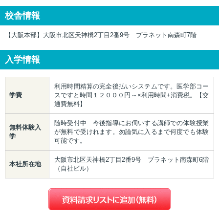
校舎情報
【大阪本部】大阪市北区天神橋2丁目2番9号 プラネット南森町7階
入学情報
利用時間精算の完全後払いシステムです。医学部コー
学費
スですと時間１２０００円～×利用時間+消費税。【交
通費無料】
随時受付中 今後指導にお伺いする講師での体験授業
無料体験入
が無料で受けれます。勿論気に入るまで何度でも体験
学
可能です。
大阪市北区天神橋2丁目2番9号 プラネット南森町6階
本社所在地
（自社ビル）