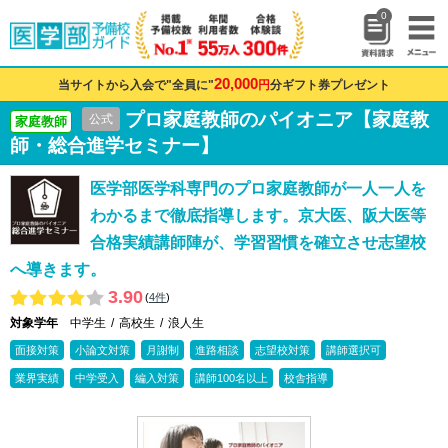
0
20,000
当サイトから入会で"全員に"
円
分ギフト券プレゼント
プロ家庭教師のパイオニア【家庭教
公式
家庭教師
師・総合進学セミナー】
医学部医学科専門のプロ家庭教師が一人一人を
わかるまで徹底指導します。京大医、阪大医等
合格実績講師陣が、学習習慣を確立させ志望校
へ導きます。
3.90
(
4件
)
対象学年
中学生
高校生
浪人生
面接対策
小論文対策
月謝制
進路相談
志望校対策
講師選択可
業界実績
中学受入
編入対策
講師100名以上
校舎指導