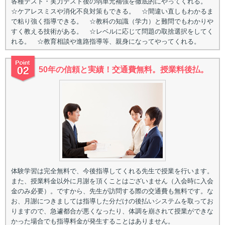
各種テスト・実力テスト後の弱単元補強を徹底的にやってくれる。
☆ケアレスミスや消化不良対策もできる。 ☆間違い直しもわかるま
で粘り強く指導できる。 ☆教科の知識（学力）と難問でもわかりや
すく教える技術がある。 ☆レベルに応じて問題の取捨選択をしてく
れる。 ☆教育相談や進路指導等、親身になってやってくれる。
50年の信頼と実績！交通費無料。授業料後払。
体験学習は完全無料で、今後指導してくれる先生で授業を行います。
また、授業料金以外に月謝を頂くことはございません（入会時に入会
金のみ必要）。ですから、先生が訪問する際の交通費も無料です。な
お、月謝につきましては指導した分だけの後払いシステムを取ってお
りますので、急遽都合が悪くなったり、体調を崩されて授業ができな
かった場合でも指導料金が発生することはありません。