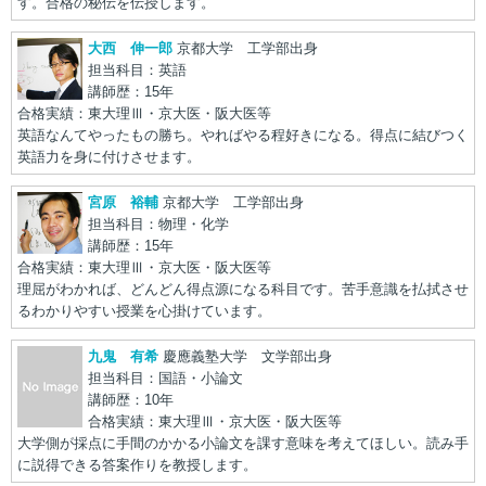
す。合格の秘伝を伝授します。
大西 伸一郎
京都大学 工学部出身
担当科目：英語
講師歴：15年
合格実績：東大理Ⅲ・京大医・阪大医等
英語なんてやったもの勝ち。やればやる程好きになる。得点に結びつく
英語力を身に付けさせます。
宮原 裕輔
京都大学 工学部出身
担当科目：物理・化学
講師歴：15年
合格実績：東大理Ⅲ・京大医・阪大医等
理屈がわかれば、どんどん得点源になる科目です。苦手意識を払拭させ
るわかりやすい授業を心掛けています。
九鬼 有希
慶應義塾大学 文学部出身
担当科目：国語・小論文
講師歴：10年
合格実績：東大理Ⅲ・京大医・阪大医等
大学側が採点に手間のかかる小論文を課す意味を考えてほしい。読み手
に説得できる答案作りを教授します。