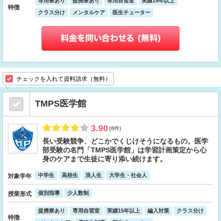
専用寮あり
提携寮あり
専用自習室
実績15年以上
特徴
クラス分け
メンタルケア
医生チューター
チェックを入れて資料請求（無料）
TMPS医学館
3.90
(8件)
長い受験競争、どこかでくじけそうになるもの。医学
部受験の名門「TMPS医学館」は学習計画策定から心
身のケアまで生徒に寄り添い続けます。
中学生
高校生
浪人生
大学生・社会人
対象学年
個別指導
少人数制
授業形式
提携寮あり
専用自習室
実績15年以上
編入対策
クラス分け
特徴