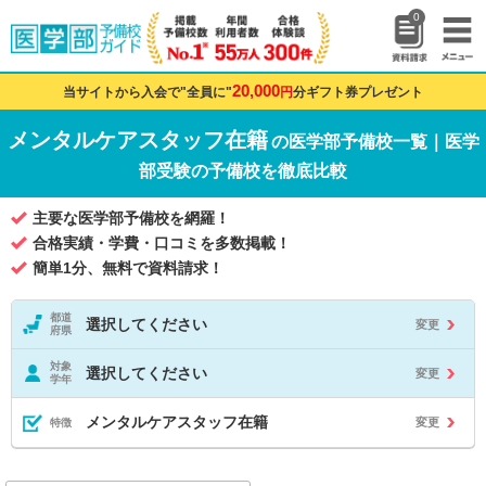
0
20,000
当サイトから入会で"全員に"
円
分ギフト券プレゼント
メンタルケアスタッフ在籍
の医学部予備校一覧｜医学
部受験の予備校を徹底比較
主要な医学部予備校を網羅！
合格実績・学費・口コミを多数掲載！
簡単1分、無料で資料請求！
都道
選択してください
変更
府県
対象
選択してください
変更
学年
メンタルケアスタッフ在籍
変更
特徴