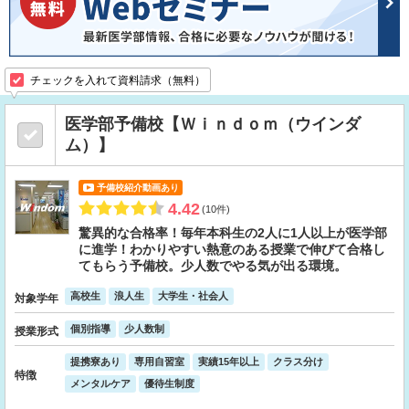
チェックを入れて資料請求（無料）
医学部予備校【Ｗｉｎｄｏｍ（ウインダ
ム）】
予備校紹介動画あり
4.42
(10件)
驚異的な合格率！毎年本科生の2人に1人以上が医学部
に進学！わかりやすい熱意のある授業で伸びて合格し
てもらう予備校。少人数でやる気が出る環境。
高校生
浪人生
大学生・社会人
対象学年
個別指導
少人数制
授業形式
提携寮あり
専用自習室
実績15年以上
クラス分け
特徴
メンタルケア
優待生制度