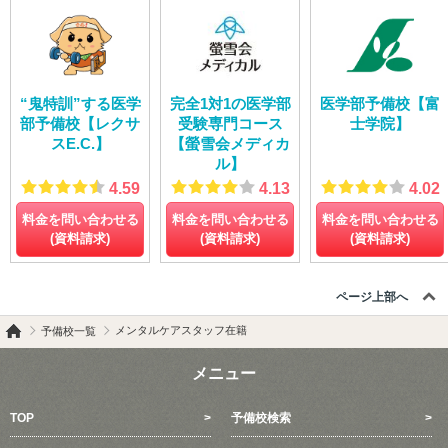
私立医学部受験予備校【メデュカパス】
一橋学院 医学部専門予備校【メディカルコネクト】
“鬼特訓”する医学
完全1対1の医学部
医学部予備校【富
部予備校【レクサ
受験専門コース
士学院】
スE.C.】
【螢雪会メディカ
ル】
4.59
4.13
4.02
料金を問い合わせる
料金を問い合わせる
料金を問い合わせる
(資料請求)
(資料請求)
(資料請求)
ページ上部へ
メンタルケアスタッフ在籍
予備校一覧
メニュー
TOP
予備校検索