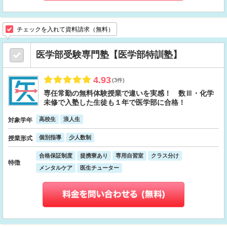
チェックを入れて資料請求（無料）
医学部受験専門塾【医学部特訓塾】
4.93
(3件)
専任常勤の無料体験授業で違いを実感！ 数Ⅲ・化学
未修で入塾した生徒も１年で医学部に合格！
高校生
浪人生
対象学年
個別指導
少人数制
授業形式
合格保証制度
提携寮あり
専用自習室
クラス分け
特徴
メンタルケア
医生チューター