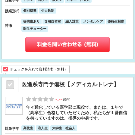
対象学年
個別指導
少人数制
授業形式
提携寮あり
専用自習室
編入対策
メンタルケア
優待生制度
特徴
医生チューター
チェックを入れて資料請求（無料）
医進系専門予備校【メディカルトレナ】
-.--
(0件)
年々難化している医学部に現役で、または、１年で
（高卒生）合格していただくため、私たちが１番自信
を持っていますのは、指導の中身です。
高校生
浪人生
大学生・社会人
対象学年