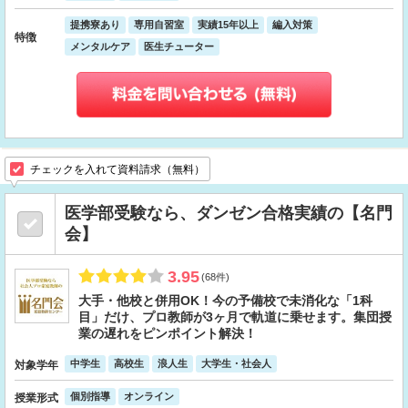
提携寮あり
専用自習室
実績15年以上
編入対策
特徴
メンタルケア
医生チューター
チェックを入れて資料請求（無料）
医学部受験なら、ダンゼン合格実績の【名門
会】
3.95
(68件)
大手・他校と併用OK！今の予備校で未消化な「1科
目」だけ、プロ教師が3ヶ月で軌道に乗せます。集団授
業の遅れをピンポイント解決！
中学生
高校生
浪人生
大学生・社会人
対象学年
個別指導
オンライン
授業形式