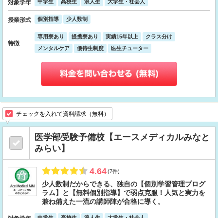
中学生
高校生
浪人生
大学生・社会人
対象学年
個別指導
少人数制
授業形式
専用寮あり
提携寮あり
実績15年以上
クラス分け
特徴
メンタルケア
優待生制度
医生チューター
チェックを入れて資料請求（無料）
医学部受験予備校【エースメディカルみなと
みらい】
4.64
(7件)
少人数制だからできる、独自の【個別学習管理プログ
ラム】と【無料個別指導】で弱点克服！人気と実力を
兼ね備えた一流の講師陣が合格に導く。
中学生
高校生
浪人生
大学生・社会人