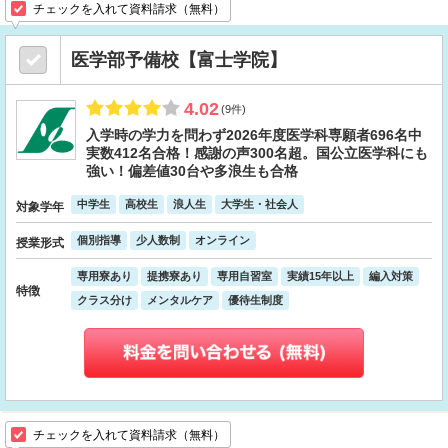
チェックを入れて資料請求（無料）
医学部予備校【富士学院】
4.02
(9件)
入学時の学力を問わず2026年度医学科専願者696名中
実数412名合格！感謝の声300名超。国公立医学科にも
強い！偏差値30台や多浪生も合格
中学生
高校生
浪人生
大学生・社会人
対象学年
個別指導
少人数制
オンライン
授業形式
専用寮あり
提携寮あり
専用自習室
実績15年以上
編入対策
特徴
クラス分け
メンタルケア
優待生制度
チェックを入れて資料請求（無料）