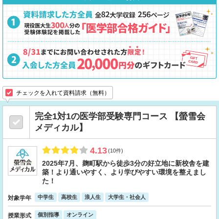
チェックを入れて資料請求（無料）
完全1対1の医学部受験専門コース 【螢雪会
メディカル】
4.13
(10件)
2025年7月、麹町駅から徒歩3分の好立地に新校舎を建
築！より通いやすく、より学びやすい環境を整えまし
た！
中学生
高校生
浪人生
大学生・社会人
対象学年
個別指導
オンライン
授業形式