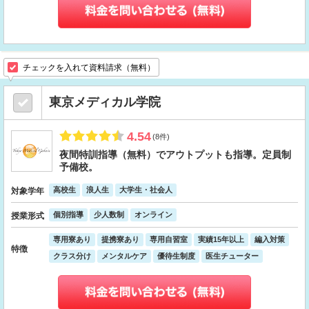
チェックを入れて資料請求（無料）
東京メディカル学院
4.54
(8件)
夜間特訓指導（無料）でアウトプットも指導。定員制
予備校。
高校生
浪人生
大学生・社会人
対象学年
個別指導
少人数制
オンライン
授業形式
専用寮あり
提携寮あり
専用自習室
実績15年以上
編入対策
特徴
クラス分け
メンタルケア
優待生制度
医生チューター