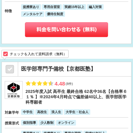
提携寮あり
専用自習室
実績15年以上
編入対策
特徴
メンタルケア
優待生制度
チェックを入れて資料請求（無料）
医学部専門予備校【京都医塾】
4.48
(8件)
2025年度入試 高卒生 最終合格 62名中36名【合格率６
１％ 】※2024年4月時点で偏差値40以上、医学部医学
科専願者
中学生
高校生
浪人生
大学生・社会人
対象学年
個別指導
少人数制
オンライン
授業形式