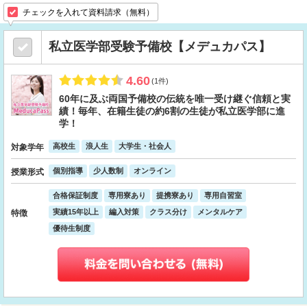
チェックを入れて資料請求（無料）
私立医学部受験予備校【メデュカパス】
4.60
(1件)
60年に及ぶ両国予備校の伝統を唯一受け継ぐ信頼と実
績！毎年、在籍生徒の約6割の生徒が私立医学部に進
学！
高校生
浪人生
大学生・社会人
対象学年
個別指導
少人数制
オンライン
授業形式
合格保証制度
専用寮あり
提携寮あり
専用自習室
実績15年以上
編入対策
クラス分け
メンタルケア
特徴
優待生制度