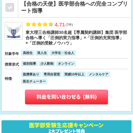
【合格の天使】医学部合格への完全コンプリ
ート指導
4.71
(7件)
東大理三合格講師30名超【専属契約講師】集団 医学部
合格へ導く「圧倒的実力指導」×「圧倒的充実指導」
×「圧倒的受験ノウハウ」
高校生
浪人生
大学生・社会人
対象学年
個別指導
少人数制
オンライン
授業形式
提携寮あり
専用自習室
実績15年以上
メンタルケア
特徴
医生チューター