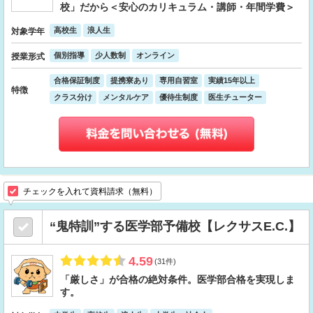
校」だから＜安心のカリキュラム・講師・年間学費＞
高校生
浪人生
対象学年
個別指導
少人数制
オンライン
授業形式
合格保証制度
提携寮あり
専用自習室
実績15年以上
特徴
クラス分け
メンタルケア
優待生制度
医生チューター
チェックを入れて資料請求（無料）
“鬼特訓”する医学部予備校【レクサスE.C.】
4.59
(31件)
「厳しさ」が合格の絶対条件。医学部合格を実現しま
す。