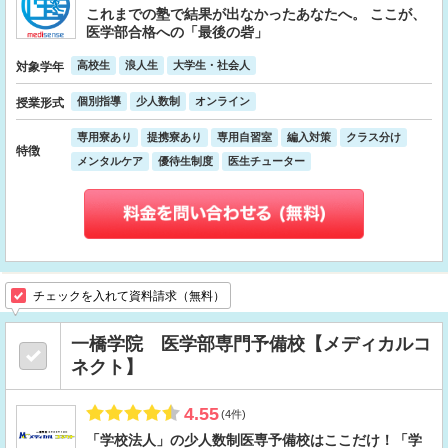
これまでの塾で結果が出なかったあなたへ。 ここが、
医学部合格への「最後の砦」
高校生
浪人生
大学生・社会人
対象学年
個別指導
少人数制
オンライン
授業形式
専用寮あり
提携寮あり
専用自習室
編入対策
クラス分け
特徴
メンタルケア
優待生制度
医生チューター
チェックを入れて資料請求（無料）
一橋学院 医学部専門予備校【メディカルコ
ネクト】
4.55
(4件)
「学校法人」の少人数制医専予備校はここだけ！「学