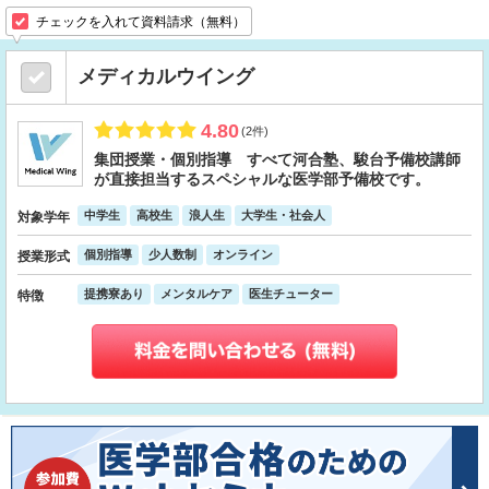
チェックを入れて資料請求（無料）
メディカルウイング
4.80
(2件)
集団授業・個別指導 すべて河合塾、駿台予備校講師
が直接担当するスペシャルな医学部予備校です。
中学生
高校生
浪人生
大学生・社会人
対象学年
個別指導
少人数制
オンライン
授業形式
提携寮あり
メンタルケア
医生チューター
特徴