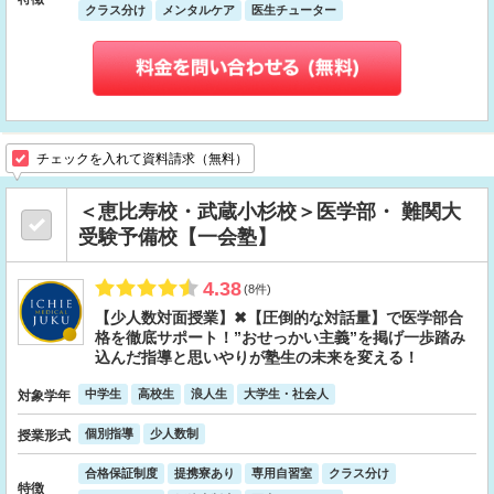
クラス分け
メンタルケア
医生チューター
チェックを入れて資料請求（無料）
＜恵比寿校・武蔵小杉校＞医学部・ 難関大
受験予備校【一会塾】
4.38
(8件)
【少人数対面授業】✖【圧倒的な対話量】で医学部合
格を徹底サポート！”おせっかい主義”を掲げ一歩踏み
込んだ指導と思いやりが塾生の未来を変える！
中学生
高校生
浪人生
大学生・社会人
対象学年
個別指導
少人数制
授業形式
合格保証制度
提携寮あり
専用自習室
クラス分け
特徴