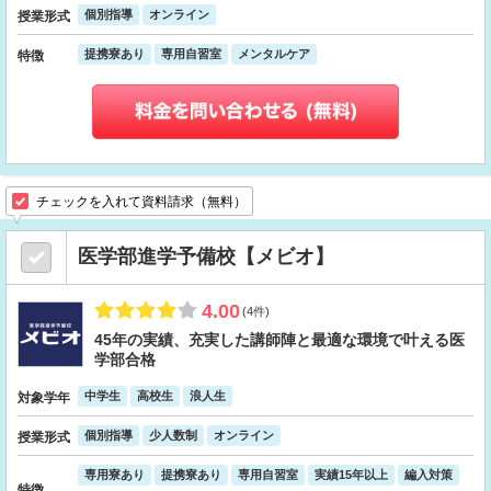
個別指導
オンライン
授業形式
提携寮あり
専用自習室
メンタルケア
特徴
チェックを入れて資料請求（無料）
医学部進学予備校【メビオ】
4.00
(4件)
45年の実績、充実した講師陣と最適な環境で叶える医
学部合格
中学生
高校生
浪人生
対象学年
個別指導
少人数制
オンライン
授業形式
専用寮あり
提携寮あり
専用自習室
実績15年以上
編入対策
特徴