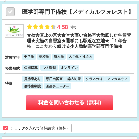
医学部専門予備校【メディカルフォレスト】
4.58
(8件)
★校舎真上の寮★食堂★高い合格率★徹底した学習管
理★究極の自習室★通学にも駅近な立地★「１年合
格」にこだわり続ける少人数制医学部専門予備校
中学生
高校生
浪人生
大学生・社会人
対象学年
個別指導
少人数制
オンライン
授業形式
提携寮あり
専用自習室
編入対策
クラス分け
メンタルケア
特徴
優待生制度
医生チューター
チェックを入れて資料請求（無料）