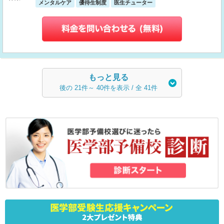
メンタルケア
優待生制度
医生チューター
もっと見る
後の
21
件～
40
件を表示 / 全
41
件