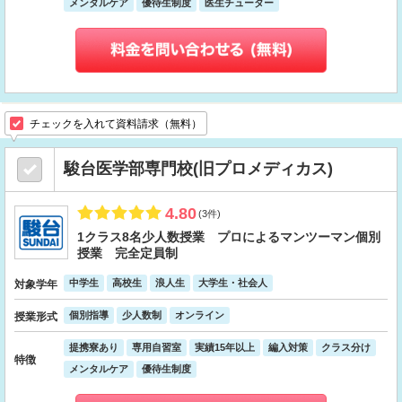
メンタルケア
優待生制度
医生チューター
チェックを入れて資料請求（無料）
駿台医学部専門校(旧プロメディカス)
4.80
(3件)
1クラス8名少人数授業 プロによるマンツーマン個別
授業 完全定員制
中学生
高校生
浪人生
大学生・社会人
対象学年
個別指導
少人数制
オンライン
授業形式
提携寮あり
専用自習室
実績15年以上
編入対策
クラス分け
特徴
メンタルケア
優待生制度