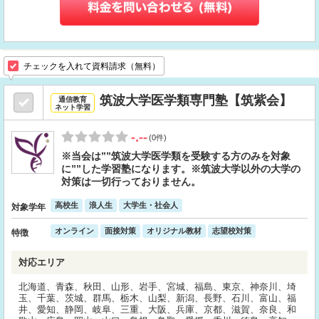
チェックを入れて資料請求（無料）
筑波大学医学類専門塾【筑紫会】
通信教育
ネット学習
-.--
(0件)
※当会は””筑波大学医学類を受験する方のみを対象
に””した学習塾になります。※筑波大学以外の大学の
対策は一切行っておりません。
高校生
浪人生
大学生・社会人
対象学年
オンライン
面接対策
オリジナル教材
志望校対策
特徴
対応エリア
北海道、青森、秋田、山形、岩手、宮城、福島、東京、神奈川、埼
玉、千葉、茨城、群馬、栃木、山梨、新潟、長野、石川、富山、福
井、愛知、静岡、岐阜、三重、大阪、兵庫、京都、滋賀、奈良、和