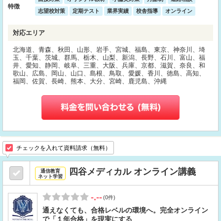
特徴
志望校対策
定期テスト
業界実績
校舎指導
オンライン
対応エリア
北海道、青森、秋田、山形、岩手、宮城、福島、東京、神奈川、埼
玉、千葉、茨城、群馬、栃木、山梨、新潟、長野、石川、富山、福
井、愛知、静岡、岐阜、三重、大阪、兵庫、京都、滋賀、奈良、和
歌山、広島、岡山、山口、島根、鳥取、愛媛、香川、徳島、高知、
福岡、佐賀、長崎、熊本、大分、宮崎、鹿児島、沖縄
チェックを入れて資料請求（無料）
四谷メディカル オンライン講義
通信教育
ネット学習
-.--
(0件)
通えなくても、合格レベルの環境へ。完全オンライン
で「１年合格」を現実にする