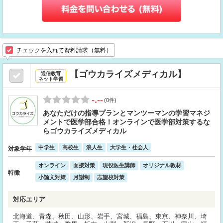
チェックを入れて資料請求（無料）
【ゴウカライズメディカル】
通信教育
ネット学習
-.--
(0件)
あなただけの指導プランとマンツーマンの学習マネジ
メントで医学部合格！オンラインで医学部対策するな
らゴウカライズメディカル
中学生
高校生
浪人生
大学生・社会人
対象学年
オンライン
面接対策
現役医生講師
オリジナル教材
特徴
小論文対策
月謝制
志望校対策
対応エリア
北海道、青森、秋田、山形、岩手、宮城、福島、東京、神奈川、埼