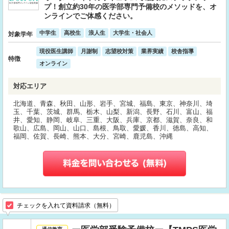
プ！創立約30年の医学部専門予備校のメソッドを、オ
ンラインでご体感ください。
中学生
高校生
浪人生
大学生・社会人
対象学年
現役医生講師
月謝制
志望校対策
業界実績
校舎指導
特徴
オンライン
対応エリア
北海道、青森、秋田、山形、岩手、宮城、福島、東京、神奈川、埼
玉、千葉、茨城、群馬、栃木、山梨、新潟、長野、石川、富山、福
井、愛知、静岡、岐阜、三重、大阪、兵庫、京都、滋賀、奈良、和
歌山、広島、岡山、山口、島根、鳥取、愛媛、香川、徳島、高知、
福岡、佐賀、長崎、熊本、大分、宮崎、鹿児島、沖縄
チェックを入れて資料請求（無料）