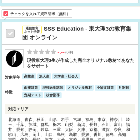
チェックを入れて資料請求（無料）
SSS Education - 東大理3の教育集
通信教育
ネット学習
団 オンライン
-.--
(0件)
現役東大理3生が作成した完全オリジナル教材であなた
をサポート
高校生
浪人生
大学生・社会人
対象学年
面接対策
現役医生講師
オリジナル教材
小論文対策
月謝制
特徴
定期テスト
校舎指導
対応エリア
北海道、青森、秋田、山形、岩手、宮城、福島、東京、神奈川、埼
玉、千葉、茨城、群馬、栃木、山梨、新潟、長野、石川、富山、福
井、愛知、静岡、岐阜、三重、大阪、兵庫、京都、滋賀、奈良、和
歌山、広島、岡山、山口、島根、鳥取、愛媛、香川、徳島、高知、
福岡、佐賀、長崎、熊本、大分、宮崎、鹿児島、沖縄