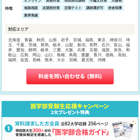
オンライン
面接対策
現役医生講師
小論文対策
月謝制
進路相談
志望校対策
定期テスト
講師選択可
校舎指導
特徴
業界実績
対応エリア
北海道、青森、秋田、山形、岩手、宮城、福島、東京、神奈川、埼
玉、千葉、茨城、群馬、栃木、山梨、新潟、長野、石川、富山、福
井、愛知、静岡、岐阜、三重、大阪、兵庫、京都、滋賀、奈良、和
歌山、広島、岡山、山口、島根、鳥取、愛媛、香川、徳島、高知、
福岡、佐賀、長崎、熊本、大分、宮崎、鹿児島、沖縄