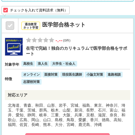
チェックを入れて資料請求（無料）
医学部合格ネット
通信教育
ネット学習
-.--
(0件)
在宅で完結！独自のカリキュラムで医学部合格をサポ
ート
高校生
浪人生
大学生・社会人
対象学年
オンライン
面接対策
現役医生講師
小論文対策
進路相談
特徴
志望校対策
対応エリア
北海道、青森、秋田、山形、岩手、宮城、福島、東京、神奈川、埼
玉、千葉、茨城、群馬、栃木、山梨、新潟、長野、石川、富山、福
井、愛知、静岡、岐阜、三重、大阪、兵庫、京都、滋賀、奈良、和
歌山、広島、岡山、山口、島根、鳥取、愛媛、香川、徳島、高知、
福岡、佐賀、長崎、熊本、大分、宮崎、鹿児島、沖縄