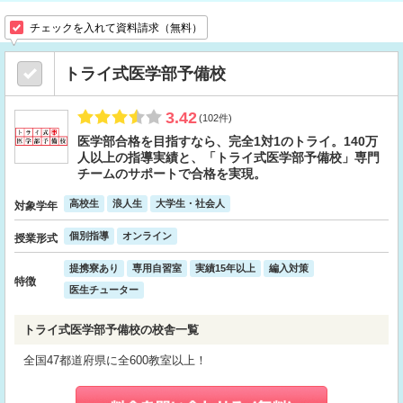
チェックを入れて資料請求（無料）
トライ式医学部予備校
3.42
(102件)
医学部合格を目指すなら、完全1対1のトライ。140万
人以上の指導実績と、「トライ式医学部予備校」専門
チームのサポートで合格を実現。
高校生
浪人生
大学生・社会人
対象学年
個別指導
オンライン
授業形式
提携寮あり
専用自習室
実績15年以上
編入対策
特徴
医生チューター
トライ式医学部予備校の校舎一覧
全国47都道府県に全600教室以上！