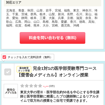
対応エリア
北海道、青森、秋田、山形、岩手、宮城、福島、東京、神奈川、埼
玉、千葉、茨城、群馬、栃木、山梨、新潟、長野、石川、富山、福
井、愛知、静岡、岐阜、三重、大阪、兵庫、京都、滋賀、奈良、和
歌山、広島、岡山、山口、島根、鳥取、愛媛、香川、徳島、高知、
福岡、佐賀、長崎、熊本、大分、宮崎、鹿児島、沖縄
チェックを入れて資料請求（無料）
完全1対1の医学部受験専門コース
通信教育
ネット学習
【螢雪会メディカル】オンライン授業
-.--
(0件)
東京大学の理Ⅲ・医学部生約50名を中心とする学生講
師と医学部受験に精通したプロ講師陣によるリアルタ
イムで双方向の授業をご自宅で受講できます。