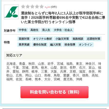
-.--
(0件)
選抜制をとらずに毎年2人に1人以上が医学部医学科に
進学！2026医学科専願者696名中実数で412名合格に導
いた富士学院が行うオンライン指導
中学生
高校生
浪人生
大学生・社会人
対象学年
面接対策
オリジナル教材
小論文対策
進路相談
志望校対策
特徴
業界実績
優待生制度
編入対策
校舎指導
オンライン
対応エリア
北海道、青森、秋田、山形、岩手、宮城、福島、東京、神奈川、埼
玉、千葉、茨城、群馬、栃木、山梨、新潟、長野、石川、富山、福
井、愛知、静岡、岐阜、三重、大阪、兵庫、京都、滋賀、奈良、和
歌山、広島、岡山、山口、島根、鳥取、愛媛、香川、徳島、高知、
福岡、佐賀、長崎、熊本、大分、宮崎、鹿児島、沖縄