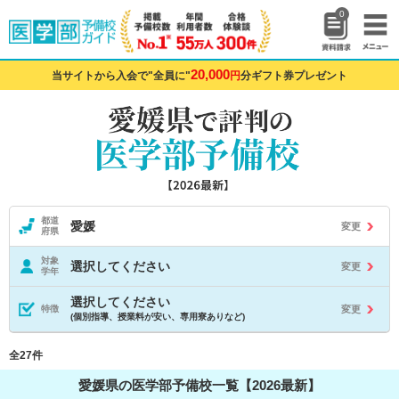
0
20,000
当サイトから入会で"全員に"
円
分ギフト券プレゼント
都道
愛媛
変更
府県
対象
選択してください
変更
学年
選択してください
変更
特徴
(個別指導、授業料が安い、専用寮ありなど)
全27件
愛媛県の医学部予備校一覧【2026最新】