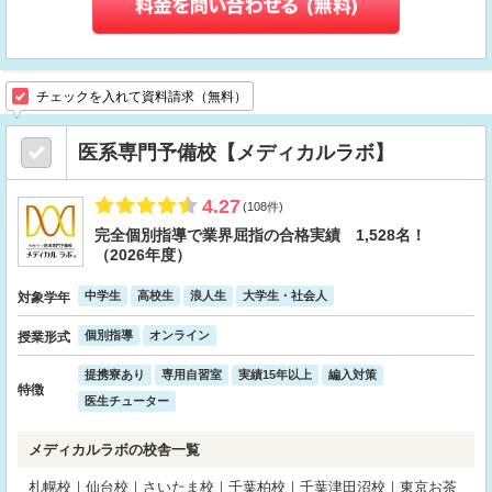
チェックを入れて資料請求（無料）
医系専門予備校【メディカルラボ】
4.27
(108件)
完全個別指導で業界屈指の合格実績 1,528名！
（2026年度）
中学生
高校生
浪人生
大学生・社会人
対象学年
個別指導
オンライン
授業形式
提携寮あり
専用自習室
実績15年以上
編入対策
特徴
医生チューター
メディカルラボの校舎一覧
札幌校｜仙台校｜さいたま校｜千葉柏校｜千葉津田沼校｜東京お茶