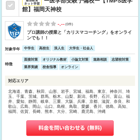
ー医学部受験予備校ー【TMPS医学
通信教育
ネット学習
館】福岡天神校
-.--
(0件)
プロ講師の授業と「カリスマコーチング」をオンライ
ンでも！！
中学生
高校生
浪人生
大学生・社会人
対象学年
面接対策
オリジナル教材
小論文対策
進路相談
志望校対策
特徴
業界実績
校舎指導
オンライン
対応エリア
北海道、青森、秋田、山形、岩手、宮城、福島、東京、神奈川、埼
玉、千葉、茨城、群馬、栃木、山梨、新潟、長野、石川、富山、福
井、愛知、静岡、岐阜、三重、大阪、兵庫、京都、滋賀、奈良、和
歌山、広島、岡山、山口、島根、鳥取、愛媛、香川、徳島、高知、
福岡、佐賀、長崎、熊本、大分、宮崎、鹿児島、沖縄