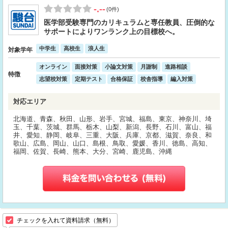
-.--
(0件)
医学部受験専門のカリキュラムと専任教員、圧倒的な
サポートによりワンランク上の目標校へ。
中学生
高校生
浪人生
対象学年
オンライン
面接対策
小論文対策
月謝制
進路相談
特徴
志望校対策
定期テスト
合格保証
校舎指導
編入対策
対応エリア
北海道、青森、秋田、山形、岩手、宮城、福島、東京、神奈川、埼
玉、千葉、茨城、群馬、栃木、山梨、新潟、長野、石川、富山、福
井、愛知、静岡、岐阜、三重、大阪、兵庫、京都、滋賀、奈良、和
歌山、広島、岡山、山口、島根、鳥取、愛媛、香川、徳島、高知、
福岡、佐賀、長崎、熊本、大分、宮崎、鹿児島、沖縄
チェックを入れて資料請求（無料）