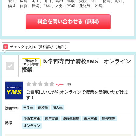
歌山、広島、岡山、山口、島根、鳥取、愛媛、香川、徳島、高知、
福岡、佐賀、長崎、熊本、大分、宮崎、鹿児島、沖縄
チェックを入れて資料請求（無料）
医学部専門予備校YMS オンライン
通信教育
ネット学習
授業
-.--
(0件)
ご自宅にいながらオンラインで授業を受講いただけま
す！
中学生
高校生
浪人生
対象学年
小論文対策
業界実績
優待生制度
編入対策
校舎指導
特徴
オンライン