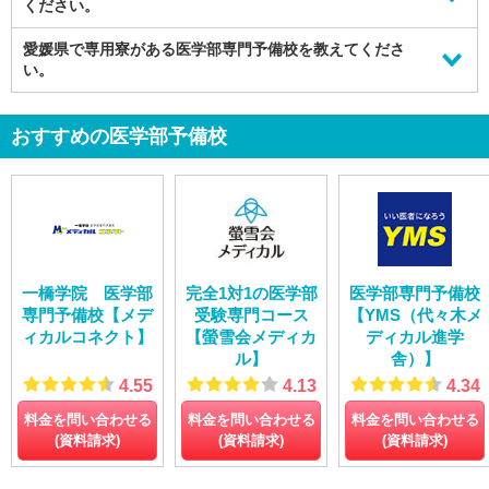
ください。
愛媛県では、下記のような
愛媛県で専用寮がある医学部専門予備校を教えてくださ
個別指導の医学部専門予備校
がおすすめで
す。
い。
トライ式医学部予備校
愛媛県では、下記のような
専用寮がある医学部専門予備校
がおすすめ
医系専門予備校【メディカルラボ】
です。
おすすめの医学部予備校
河合塾
河合塾
一橋学院 医学部
完全1対1の医学部
医学部専門予備校
専門予備校【メデ
受験専門コース
【YMS（代々木メ
ィカルコネクト】
【螢雪会メディカ
ディカル進学
ル】
舎）】
4.55
4.13
4.34
料金を問い合わせる
料金を問い合わせる
料金を問い合わせる
(資料請求)
(資料請求)
(資料請求)