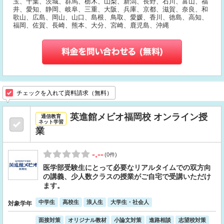
玉、千葉、茨城、群馬、栃木、山梨、新潟、長野、石川、富山、福
井、愛知、静岡、岐阜、三重、大阪、兵庫、京都、滋賀、奈良、和
歌山、広島、岡山、山口、島根、鳥取、愛媛、香川、徳島、高知、
福岡、佐賀、長崎、熊本、大分、宮崎、鹿児島、沖縄
チェックを入れて資料請求（無料）
英進館メビオ福岡校 オンライン授
通信教育
ネット学習
業
-.--
(0件)
医学部受験生にとって必要なリアルタイムでの双方向
の講義、少人数クラスの授業がご自宅で受講いただけ
ます。
中学生
高校生
浪人生
大学生・社会人
対象学年
面接対策
オリジナル教材
小論文対策
進路相談
志望校対策