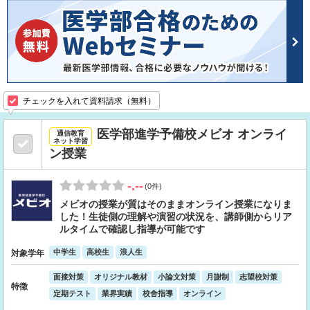
チェックを入れて資料請求（無料）
医学部進学予備校メビオ オンライ
通信教育
ネット学習
ン授業
-.--
(0件)
メビオの授業が質はそのままオンライン授業になりま
した！生徒側の理解や演習の状況を、講師側からリア
ルタイムで確認し指導が可能です
中学生
高校生
浪人生
対象学年
面接対策
オリジナル教材
小論文対策
月謝制
志望校対策
特徴
定期テスト
業界実績
校舎指導
オンライン