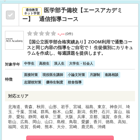
医学部予備校【エースアカデミ
通信教育
ネット学習
ー】 通信指導コース
-.--
(0件)
【国公立医学部合格実績あり】ZOOM利用で通塾コー
スと同じ内容の指導をご自宅で！ 生徒個別にカリキュ
ラムを作成し、毎週課題を提供します。
中学生
高校生
浪人生
大学生・社会人
対象学年
面接対策
現役医生講師
小論文対策
月謝制
進路相談
特徴
志望校対策
優待生制度
校舎指導
対応エリア
北海道、青森、秋田、山形、岩手、宮城、福島、東京、神奈川、埼
玉、千葉、茨城、群馬、栃木、山梨、新潟、長野、石川、富山、福
井、愛知、静岡、岐阜、三重、大阪、兵庫、京都、滋賀、奈良、和
歌山、広島、岡山、山口、島根、鳥取、愛媛、香川、徳島、高知、
福岡、佐賀、長崎、熊本、大分、宮崎、鹿児島、沖縄