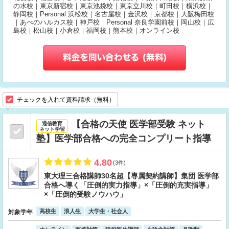
の水校｜東京新宿校｜東京池袋校｜東京立川校｜町田校｜横浜校｜
静岡校｜Personal 浜松校｜名古屋校｜金沢校｜京都校｜大阪梅田校
｜あべのハルカス校｜神戸校｜Personal 奈良学園前校｜岡山校｜広
島校｜松山校｜小倉校｜福岡校｜熊本校｜オンライン校
チェックを入れて資料請求（無料）
【合格の天使 医学部受験 ネット
通信教育
ネット学習
塾】医学部合格への完全コンプリート指導
4.80
(3件)
東大理三合格講師30名超【専属契約講師】集団 医学部
合格へ導く「圧倒的実力指導」×「圧倒的充実指導」
×「圧倒的受験ノウハウ」
高校生
浪人生
大学生・社会人
対象学年