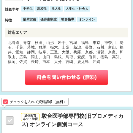
中学生
高校生
浪人生
大学生・社会人
対象学年
業界実績
優待生制度
校舎指導
オンライン
特徴
対応エリア
北海道、青森、秋田、山形、岩手、宮城、福島、東京、神奈川、埼
玉、千葉、茨城、群馬、栃木、山梨、新潟、長野、石川、富山、福
井、愛知、静岡、岐阜、三重、大阪、兵庫、京都、滋賀、奈良、和
歌山、広島、岡山、山口、島根、鳥取、愛媛、香川、徳島、高知、
福岡、佐賀、長崎、熊本、大分、宮崎、鹿児島、沖縄
チェックを入れて資料請求（無料）
駿台医学部専門校(旧プロメディカ
通信教育
ネット学習
ス) オンライン個別コース