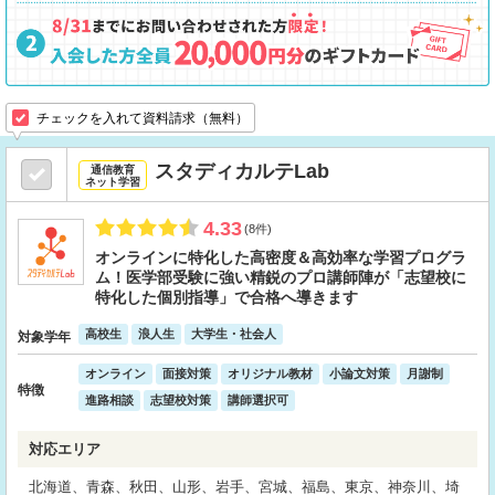
チェックを入れて資料請求（無料）
スタディカルテLab
通信教育
ネット学習
4.33
(8件)
オンラインに特化した高密度＆高効率な学習プログラ
ム！医学部受験に強い精鋭のプロ講師陣が「志望校に
特化した個別指導」で合格へ導きます
高校生
浪人生
大学生・社会人
対象学年
オンライン
面接対策
オリジナル教材
小論文対策
月謝制
特徴
進路相談
志望校対策
講師選択可
対応エリア
北海道、青森、秋田、山形、岩手、宮城、福島、東京、神奈川、埼