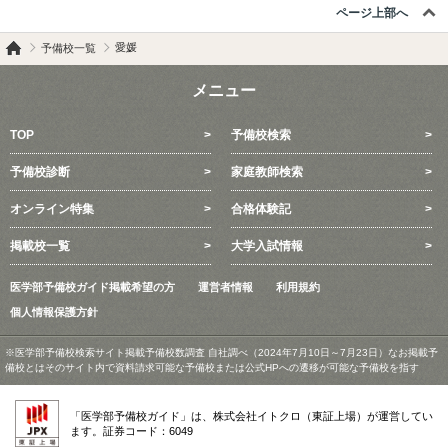
ページ上部へ
愛媛
予備校一覧
メニュー
TOP
予備校検索
予備校診断
家庭教師検索
オンライン特集
合格体験記
掲載校一覧
大学入試情報
医学部予備校ガイド掲載希望の方
運営者情報
利用規約
個人情報保護方針
※医学部予備校検索サイト掲載予備校数調査 自社調べ（2024年7月10日～7月23日）なお掲載予
備校とはそのサイト内で資料請求可能な予備校または公式HPへの遷移が可能な予備校を指す
「医学部予備校ガイド」は、株式会社イトクロ（東証上場）が運営してい
ます。証券コード：6049