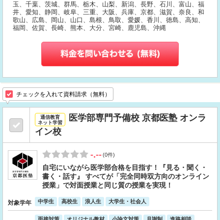
玉、千葉、茨城、群馬、栃木、山梨、新潟、長野、石川、富山、福
井、愛知、静岡、岐阜、三重、大阪、兵庫、京都、滋賀、奈良、和
歌山、広島、岡山、山口、島根、鳥取、愛媛、香川、徳島、高知、
福岡、佐賀、長崎、熊本、大分、宮崎、鹿児島、沖縄
チェックを入れて資料請求（無料）
医学部専門予備校 京都医塾 オンラ
通信教育
ネット学習
イン校
-.--
(0件)
自宅にいながら医学部合格を目指す！『見る・聞く・
書く・話す』 すべてが「完全同時双方向のオンライン
授業」で対面授業と同じ質の授業を実現！
中学生
高校生
浪人生
大学生・社会人
対象学年
面接対策
オリジナル教材
小論文対策
月謝制
進路相談