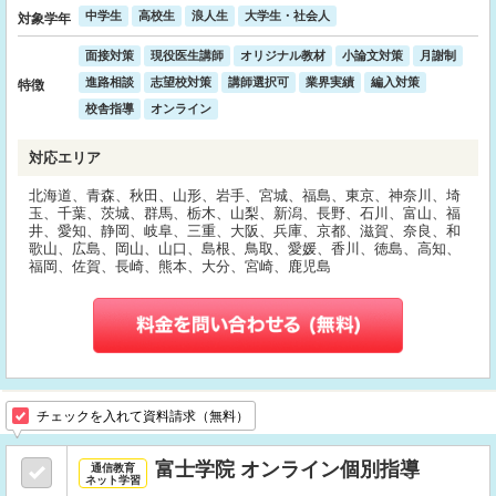
中学生
高校生
浪人生
大学生・社会人
対象学年
面接対策
現役医生講師
オリジナル教材
小論文対策
月謝制
進路相談
志望校対策
講師選択可
業界実績
編入対策
特徴
校舎指導
オンライン
対応エリア
北海道、青森、秋田、山形、岩手、宮城、福島、東京、神奈川、埼
玉、千葉、茨城、群馬、栃木、山梨、新潟、長野、石川、富山、福
井、愛知、静岡、岐阜、三重、大阪、兵庫、京都、滋賀、奈良、和
歌山、広島、岡山、山口、島根、鳥取、愛媛、香川、徳島、高知、
福岡、佐賀、長崎、熊本、大分、宮崎、鹿児島
チェックを入れて資料請求（無料）
富士学院 オンライン個別指導
通信教育
ネット学習