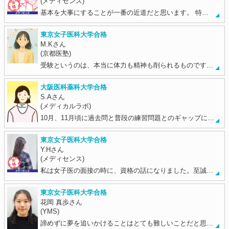
(メディセンス)
基本を大事にすることが一番の近道だと思います。 特…
東京女子医科大学合格
M.Kさん
(京都医塾)
受験というのは、本当に体力も精神も削られるものです…
大阪医科薬科大学合格
S.Aさん
(メディカルラボ)
10月、11月頃に過去問と普段の練習問題とのギャップに…
東京女子医科大学合格
Y.Hさん
(メディセンス)
私は女子医の面接の時に、資格の話になりました。至誠…
東京女子医科大学合格
花岡 真歩さん
(YMS)
諦めずに夢を追いかけることはとても難しいことだと思…