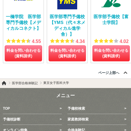
一橋学院 医学部
医学部専門予備校
医学部予備校【富
専門予備校【メデ
【YMS（代々木メ
士学院】
ィカルコネクト】
ディカル進学
舎）】
4.55
4.34
4.02
料金を問い合わせる
料金を問い合わせる
料金を問い合わせる
(資料請求)
(資料請求)
(資料請求)
ページ上部へ
東京女子医科大学
医学部合格体験記
メニュー
TOP
予備校検索
予備校診断
家庭教師検索
オンライン特集
合格体験記