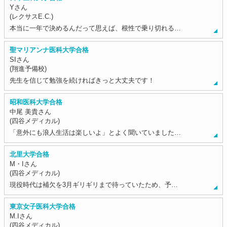
Yさん
(レクサスE.C.)
本当に一年で決めるんだって思えば、根性で乗り切れる…
聖マリアンナ医科大学合格
SIさん
(翔進予備校)
先生を信じて勉強を続ければきっと大丈夫です！
昭和医科大学合格
中尾 美貴さん
(四谷メディカル)
「意外にも浪人生活は楽しいよ」とよく聞いていました…
北里大学合格
M・Iさん
(四谷メディカル)
現役時代は補欠を3月ギリギリまで待っていたため、予…
東京女子医科大学合格
M.Iさん
(四谷メディカル)