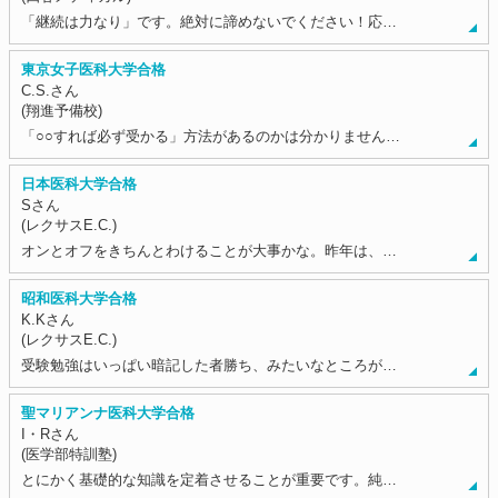
「継続は力なり」です。絶対に諦めないでください！応…
東京女子医科大学合格
C.S.さん
(翔進予備校)
「○○すれば必ず受かる」方法があるのかは分かりません…
日本医科大学合格
Sさん
(レクサスE.C.)
オンとオフをきちんとわけることが大事かな。昨年は、…
昭和医科大学合格
K.Kさん
(レクサスE.C.)
受験勉強はいっぱい暗記した者勝ち、みたいなところが…
聖マリアンナ医科大学合格
I・Rさん
(医学部特訓塾)
とにかく基礎的な知識を定着させることが重要です。純…