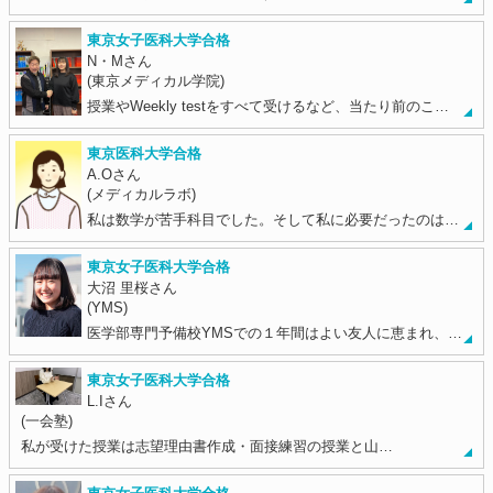
東京女子医科大学合格
N・Mさん
(東京メディカル学院)
授業やWeekly testをすべて受けるなど、当たり前のこ…
東京医科大学合格
A.Oさん
(メディカルラボ)
私は数学が苦手科目でした。そして私に必要だったのは…
東京女子医科大学合格
大沼 里桜さん
(YMS)
医学部専門予備校YMSでの１年間はよい友人に恵まれ、…
東京女子医科大学合格
L.Iさん
(一会塾)
私が受けた授業は志望理由書作成・面接練習の授業と山…