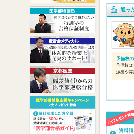
通っ
予備校の
予備校は
潔感や雰