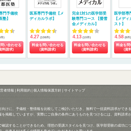
専門予備校
医系専門予備校【メ
完全1対1の医学部受
医学部専
医塾】
ディカルラボ】
験専門コース 【螢雪
【メディ
会メディカル】
スト】
4.27
4.13
4.58
8件)
(108件)
(10件)
(8件)
を問い合わせる
料金を問い合わせる
料金を問い合わせる
料金を問
資料請求)
(資料請求)
(資料請求)
(資
営者情報
|
利用規約
|
個人情報保護方針
|
サイトマップ
方向けに、予備校・塾情報を比較してご検討いただき、無料で一括資料請求ができ
報を掲載していますが、実際にご自身の条件にあうものを見つけるには、資料請求
で確認することができるため、理想の受講スタイルを見つけ、医学部受験の成功に