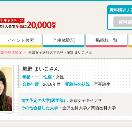
イベント検索
合格体験記
掲載校一覧
学部合格体験記
東京女子医科大学合格 - 堀野 まいこさん
堀野 まいこさん
年齢：
ー
性別：
女性
合格年度：
2018年度
受験時の状況：
再受験生
進学予定の大学(医学部)：
東京女子医科大学
その他合格した大学：
金沢医科大学／関西医科大学