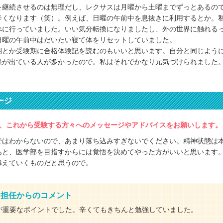
を継続させるのは無理だし、レクサスは月曜から土曜までずっとあるの
辛くなります（笑）。例えば、日曜の午前中を息抜きに利用するとか。
べに行っていました。いい気分転換になりましたし、外の世界に触れる
日曜の午前中はだいたい寝て体をリセットしていました。
期とか受験期に合格体験記を読むのもいいと思います。自分と同じよう
果が出ている人が多かったので。私はそれでかなり元気づけられました
ージ
、これから受験する方々へのメッセージやアドバイスをお願いします。
ではわからないので、あまり落ち込みすぎないでください。精神状態は
あと、医学部を目指すからには覚悟を決めてやった方がいいと思います
越えていくものだと思うので。
・担任からのコメント
が重要なポイントでした。辛くてもきちんと勉強していました。