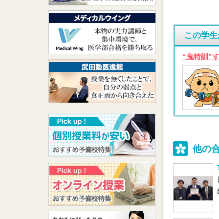
この学生
“鬼特訓”
他の