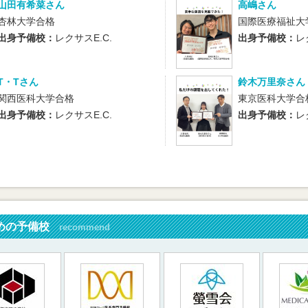
山田有希菜さん
高嶋さん
杏林大学合格
国際医療福祉大
出身予備校：
レクサスE.C.
出身予備校：
レ
T・Tさん
鈴木万里奈さん
関西医科大学合格
東京医科大学合
出身予備校：
レクサスE.C.
出身予備校：
レ
めの予備校
recommend