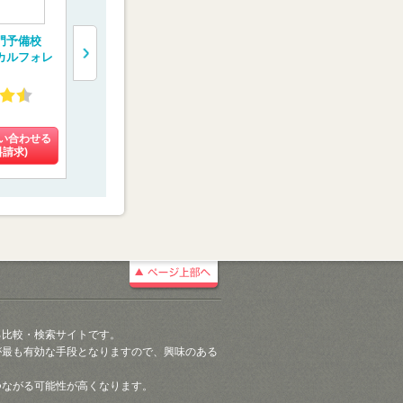
門予備校
“鬼特訓”する医学部
医学部予備校【富士
一橋学院 
カルフォレ
予備校【レクサス
学院】
門予備校【
E.C.】
ルコネクト
4.59
4.02
4.55
(31件)
(9件)
(4件)
い合わせる
料金を問い合わせる
料金を問い合わせる
料金を問い
料請求)
(資料請求)
(資料請求)
(資料請
る比較・検索サイトです。
が最も有効な手段となりますので、興味のある
つながる可能性が高くなります。