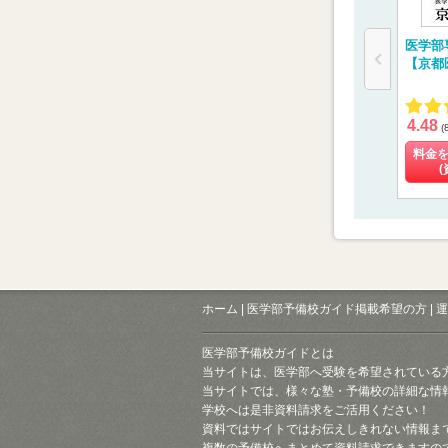
医学部
【京都
4.48
(
料金
(
ホーム
|
医学部予備校ガイド掲載希望の方
|
運
医学部予備校ガイドとは
当サイトは、医学部へ受験を希望されている
当サイトでは、様々な塾・予備校の詳細な情
学校へは是非資料請求をご活用ください！
資料ではサイトではお伝えしきれない情報ま