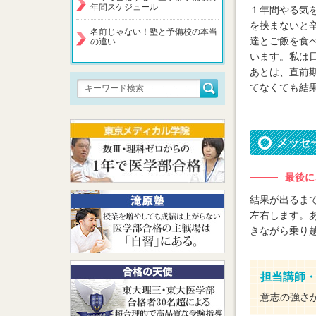
年間スケジュール
１年間やる気
を挟まないと
名前じゃない！塾と予備校の本当
達とご飯を食
の違い
います。私は
あとは、直前
てなくても結
メッセ
最後に
結果が出るま
左右します。
きながら乗り
担当講師
意志の強さ