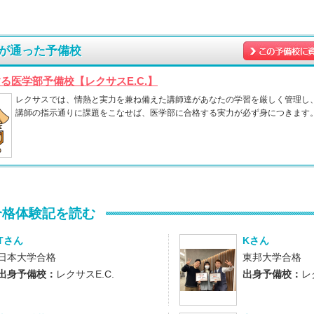
が通った予備校
する医学部予備校【レクサスE.C.】
レクサスでは、情熱と実力を兼ね備えた講師達があなたの学習を厳しく管理し
講師の指示通りに課題をこなせば、医学部に合格する実力が必ず身につきます
合格体験記を読む
Tさん
Kさん
日本大学合格
東邦大学合格
出身予備校：
レクサスE.C.
出身予備校：
レ