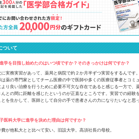
について
進学を目指し始めたのはいつ頃ですか？そのきっかけは何ですか？
次に実務実習があって、薬局と病院で約２か月半ずつ実習をするんです
師は薬の専門家としてチーム医療の中で医師や多くの医療従事者とコミ
により良い治療を行うために必要不可欠な存在であると感じる一方で、
さんとの間に距離を感じたというのが正直なところです。実習での経験
ことを生かして、医師として自分の手で患者さんの力になりたいなと思
子医科大学に進学を決めた理由は何ですか？
学費が他私大とと比べて安い。旧設大学。高須社長の母校。