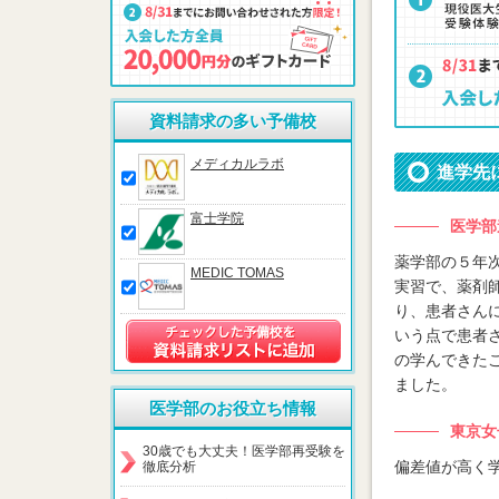
資料請求の多い予備校
メディカルラボ
進学先
富士学院
医学部
薬学部の５年
MEDIC TOMAS
実習で、薬剤
り、患者さん
いう点で患者
の学んできた
ました。
医学部のお役立ち情報
東京女
30歳でも大丈夫！医学部再受験を
偏差値が高く
徹底分析