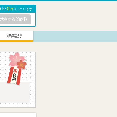
0
件
入っています
特集記事