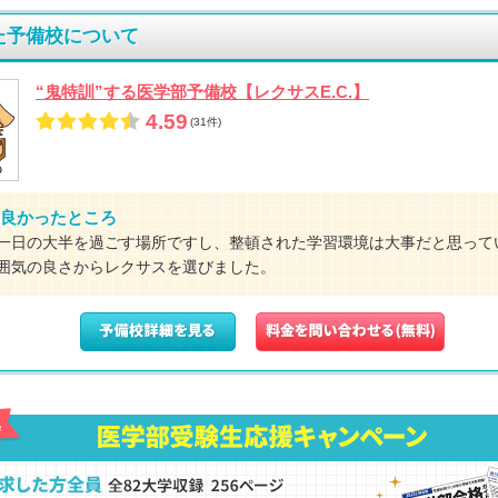
た予備校について
“鬼特訓”する医学部予備校【レクサスE.C.】
4.59
(31件)
良かったところ
一日の大半を過ごす場所ですし、整頓された学習環境は大事だと思って
囲気の良さからレクサスを選びました。