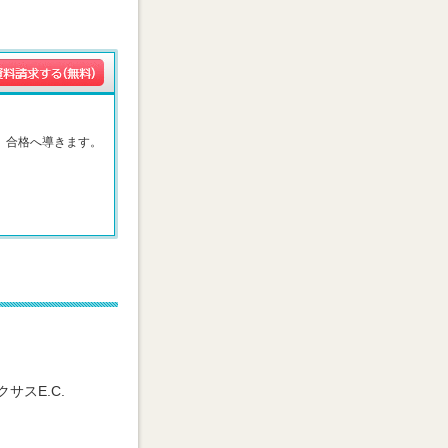
、合格へ導きます。
。
クサスE.C.