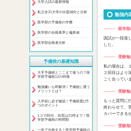
大学入試の最新情報
私立全31大学の出題傾向と分析
勉強内
医学部の予備校の学費
医学部
医学部の合格基準と偏差値
国試が一段落
医学部合格者分析
した。
受験勉
予備校の基礎知識
私の場合は、
２回目はより
大手予備校とここまで違うの？医
学部予備校12の特徴
ごく合ってい
勉強嫌いも即解消！予備校に通う
メリットとは？
受験勉
もっと質問に
入学前に必ず確認！予備校選び5
つのポイント
終わらせて、
カバーできる
1コマ80分、自習は21時まで！医
学部予備校の時間割
受験期
一年で合格する！医学部予備校の