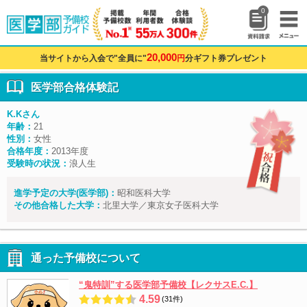
0
20,000
当サイトから入会で"全員に"
円
分ギフト券プレゼント
医学部合格体験記
K.Kさん
年齢：
21
性別：
女性
合格年度：
2013年度
受験時の状況：
浪人生
進学予定の大学(医学部)：
昭和医科大学
その他合格した大学：
北里大学／東京女子医科大学
通った予備校について
“鬼特訓”する医学部予備校【レクサスE.C.】
4.59
(31件)