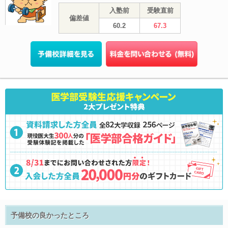
入塾前
受験直前
偏差値
60.2
67.3
予備校の良かったところ