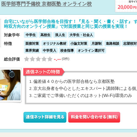
医学部専門予備校 京都医塾 オンライン校
自宅にいながら医学部合格を目指す！『見る・聞く・書く・話す』 
時双方向のオンライン授業」で対面授業と同じ質の授業を実現！
対象学年
中学生
高校生
浪人生
大学生・社会人
特徴
面接対策
オリジナル教材
小論文対策
月謝制
進路相談
志望校対
業界実績
中学受入
校舎指導
オンライン選択可
-.--
総合評価
(0件)
偏差値４０からの医学部合格なら京都医塾
1.
京大出身者を中心としたエキスパート講師陣による個
2.
ご家庭でご準備いただくのはネット(Wi-Fi)環境のみ
3.