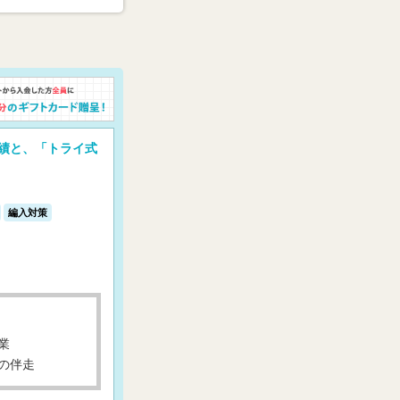
実績と、「トライ式
編入対策
業
の伴走