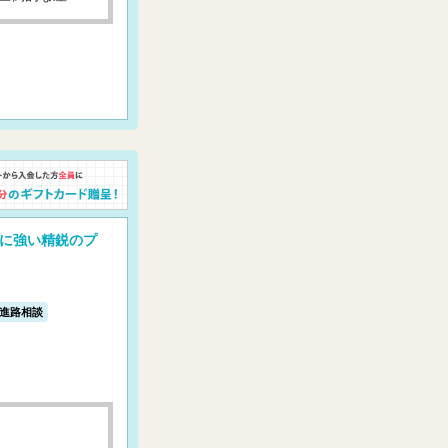
に強い精鋭のプ
進路相談