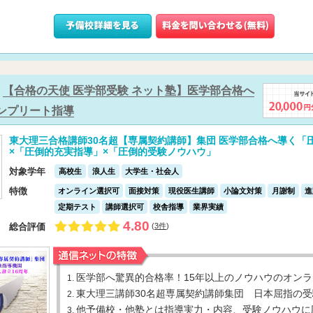
【合格の天使 医学部受験 ネット塾】医学部合格へ
ンプリート指導
東大理三合格講師30名超【専属契約講師】集団 医学部合格へ導く「
×「圧倒的充実指導」×「圧倒的受験ノウハウ」
対象学年
高校生
浪人生
大学生・社会人
特徴
オンライン選択可
面接対策
現役医生講師
小論文対策
月謝制
進
定期テスト
講師選択可
校舎指導
業界実績
4.80
総合評価
(
3件
)
医学部へ驚異的合格率！15年以上のノウハウのオン
1.
東大理三講師30名超専属契約講師集団 日本屈指の
2.
他予備校・他塾とは指導実力・内容、受験ノウハウに
3.