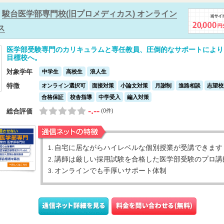
駿台医学部専門校(旧プロメディカス) オンライン
ス
医学部受験専門のカリキュラムと専任教員、圧倒的なサポートにより
目標校へ。
対象学年
中学生
高校生
浪人生
特徴
オンライン選択可
面接対策
小論文対策
月謝制
進路相談
志望校
合格保証
校舎指導
中学受入
編入対策
-.--
総合評価
(0件)
自宅に居ながらハイレベルな個別授業が受講できます
1.
講師は厳しい採用試験を合格した医学部受験のプロ講
2.
オンラインでも手厚いサポート体制
3.