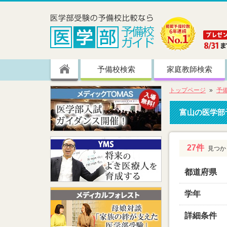
予備校検索
家庭教師検索
トップページ
予
富山の
医学部
27件
見つか
都道府県
学年
詳細条件