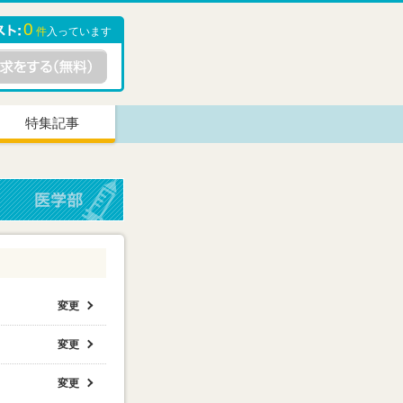
0
件
入っています
特集記事
変更
変更
変更