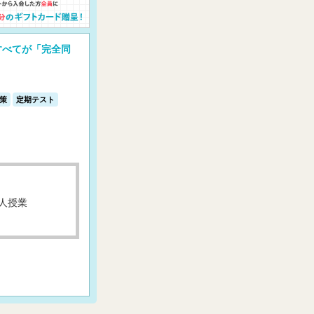
すべてが「完全同
策
定期テスト
人授業