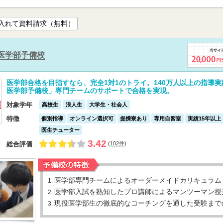
入れて資料請求（無料）
医学部予備校
医学部合格を目指すなら、完全1対1のトライ。140万人以上の指導
医学部予備校」専門チームのサポートで合格を実現。
対象学年
高校生
浪人生
大学生・社会人
特徴
個別指導
オンライン選択可
提携寮あり
専用自習室
実績15年以上
医生チューター
3.42
総合評価
(
102件
)
医学部専門チームによるオーダーメイドカリキュラム
1.
医学部入試を熟知したプロ講師によるマンツーマン授
2.
現役医学部生の徹底的なコーチングを通した受験まで
3.