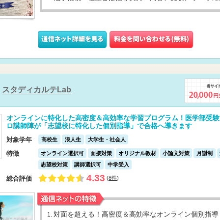
スタディカルテLab
オンラインに特化した高密度＆高効率な学習プログラム！医学部受験
ロ講師陣が「志望校に特化した個別指導」で合格へ導きます
対象学年
高校生
浪人生
大学生・社会人
特徴
オンライン選択可
面接対策
オリジナル教材
小論文対策
月謝制
志望校対策
講師選択可
中学受入
4.33
総合評価
(
8件
)
対面を超える！高密度＆高効率なオンライン個別指導
1.