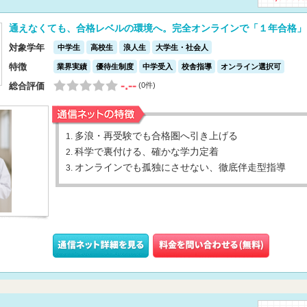
通えなくても、合格レベルの環境へ。完全オンラインで「１年合格」
対象学年
中学生
高校生
浪人生
大学生・社会人
特徴
業界実績
優待生制度
中学受入
校舎指導
オンライン選択可
-.--
総合評価
(0件)
多浪・再受験でも合格圏へ引き上げる
1.
科学で裏付ける、確かな学力定着
2.
オンラインでも孤独にさせない、徹底伴走型指導
3.