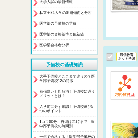
大学入試の最新情報
私立全31大学の出題傾向と分析
医学部の予備校の学費
医学部の合格基準と偏差値
医学部合格者分析
通信教育
ネット学習
予備校の基礎知識
大手予備校とここまで違うの？医
学部予備校12の特徴
勉強嫌いも即解消！予備校に通う
メリットとは？
入学前に必ず確認！予備校選び5
つのポイント
1コマ80分、自習は21時まで！医
学部予備校の時間割
一年で合格する！医学部予備校の