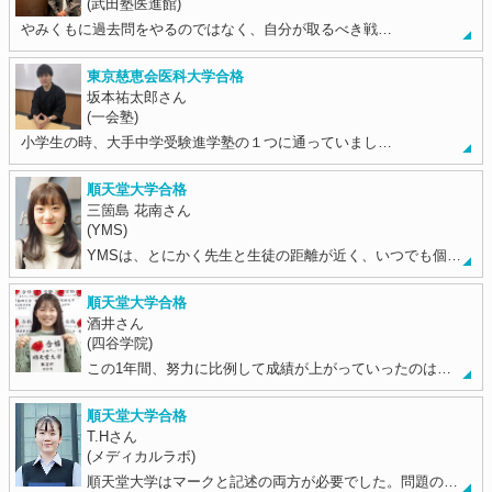
(武田塾医進館)
やみくもに過去問をやるのではなく、自分が取るべき戦…
東京慈恵会医科大学合格
坂本祐太郎さん
(一会塾)
小学生の時、大手中学受験進学塾の１つに通っていまし…
順天堂大学合格
三箇島 花南さん
(YMS)
YMSは、とにかく先生と生徒の距離が近く、いつでも個…
順天堂大学合格
酒井さん
(四谷学院)
この1年間、努力に比例して成績が上がっていったのは…
順天堂大学合格
T.Hさん
(メディカルラボ)
順天堂大学はマークと記述の両方が必要でした。問題の…