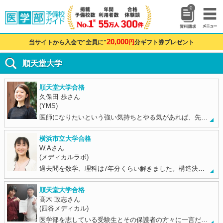
0
20,000
当サイトから入会で"全員に"
円
分ギフト券プレゼント
順天堂大学
順天堂大学合格
久保田 歩さん
(YMS)
医師になりたいという強い気持ちとやる気があれば、先…
横浜市立大学合格
W.Aさん
(メディカルラボ)
過去問を数学、理科は7年分くらい解きました。構造決…
順天堂大学合格
髙木 政志さん
(四谷メディカル)
医学部を志している受験生とその保護者の方々に一言だ…