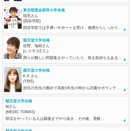
東京慈恵会医科大学合格
稲毛さん
(四谷学院)
四谷学院では手厚いサポートを受け、基礎からしっかり…
順天堂大学合格
佐野 瑞樹さん
(レクサスE.C.)
周りが難しい問題集をやっていたり、焦る気持ちもある…
順天堂大学合格
K.K.さん
(YMS)
担任の先生の薦めで高校1年生の時から読書やボランテ…
順天堂大学合格
Mさん
(MEDIC TOMAS)
部活をやっている人は最後までやり抜き、その後、受験…