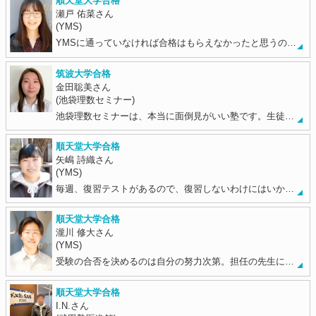
順天堂大学合格
瀬戸 佑菜さん
(YMS)
YMSに通っていなければ合格はもらえなかったと思うの…
筑波大学合格
金田聡美さん
(池袋理数セミナー)
池袋理数セミナーは、本当に面倒見がいい塾です。生徒…
順天堂大学合格
矢嶋 詩織さん
(YMS)
毎週、復習テストがあるので、復習しないわけにはいか…
順天堂大学合格
瀧川 修大さん
(YMS)
受験の合否を決めるのは自分の努力次第。担任の先生に…
順天堂大学合格
I.N.さん