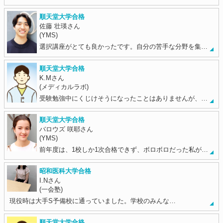
順天堂大学合格
佐藤 壮瑛さん
(YMS)
選択講座がとても良かったです。自分の苦手な分野を集…
順天堂大学合格
K.Mさん
(メディカルラボ)
受験勉強中にくじけそうになったことはありませんが、…
順天堂大学合格
バロウズ 咲耶さん
(YMS)
前年度は、1校しか1次合格できず、ボロボロだった私が…
昭和医科大学合格
I.Nさん
(一会塾)
現役時は大手S予備校に通っていました。学校のみんな…
順天堂大学合格