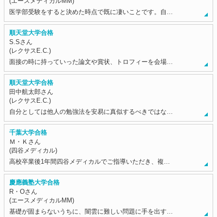
(エースメディカルMM)
医学部受験をすると決めた時点で既に凄いことです。自…
順天堂大学合格
S.Sさん
(レクサスE.C.)
面接の時に持っていった論文や賞状、トロフィーを会場…
順天堂大学合格
田中航太郎さん
(レクサスE.C.)
自分としては他人の勉強法を安易に真似するべきではな…
千葉大学合格
Ｍ・Ｋさん
(四谷メディカル)
高校卒業後1年間四谷メディカルでご指導いただき、複…
慶應義塾大学合格
R・Oさん
(エースメディカルMM)
基礎が固まらないうちに、闇雲に難しい問題に手を出す…