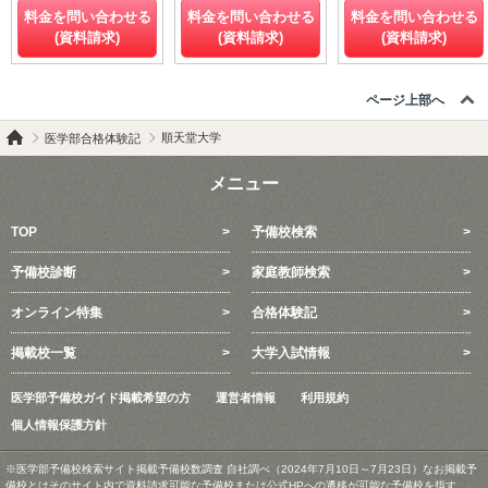
料金を問い合わせる
料金を問い合わせる
料金を問い合わせる
(資料請求)
(資料請求)
(資料請求)
ページ上部へ
順天堂大学
医学部合格体験記
メニュー
TOP
予備校検索
予備校診断
家庭教師検索
オンライン特集
合格体験記
掲載校一覧
大学入試情報
医学部予備校ガイド掲載希望の方
運営者情報
利用規約
個人情報保護方針
※医学部予備校検索サイト掲載予備校数調査 自社調べ（2024年7月10日～7月23日）なお掲載予
備校とはそのサイト内で資料請求可能な予備校または公式HPへの遷移が可能な予備校を指す