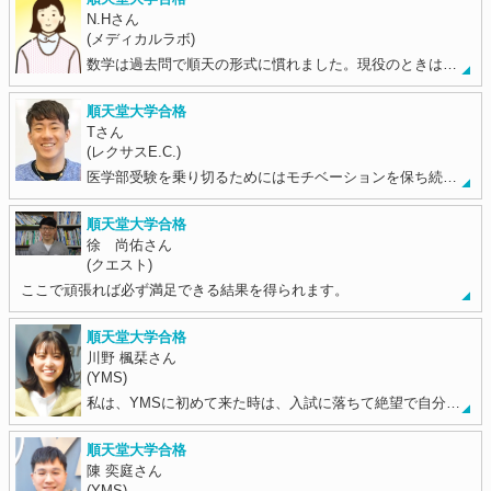
N.Hさん
(メディカルラボ)
数学は過去問で順天の形式に慣れました。現役のときは…
順天堂大学合格
Tさん
(レクサスE.C.)
医学部受験を乗り切るためにはモチベーションを保ち続…
順天堂大学合格
徐 尚佑さん
(クエスト)
ここで頑張れば必ず満足できる結果を得られます。
順天堂大学合格
川野 楓栞さん
(YMS)
私は、YMSに初めて来た時は、入試に落ちて絶望で自分…
順天堂大学合格
陳 奕庭さん
(YMS)