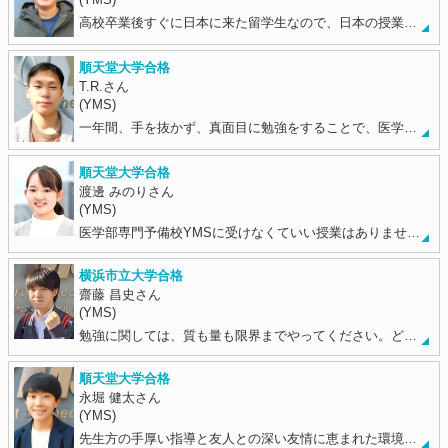
高校卒業後すぐに日本に来た留学生なので、日本の授業…
順天堂大学合格
T.R.さん
(YMS)
一年間、手を抜かず、真面目に勉強をすることで、医学…
順天堂大学合格
渡邊 みのりさん
(YMS)
医学部専門予備校YMSに受けなくていい授業はありませ…
横浜市立大学合格
齋藤 昌史さん
(YMS)
勉強に関しては、質も量も限界までやってください。ど…
順天堂大学合格
永堀 健太さん
(YMS)
先生方の手厚い指導と友人との深い友情に恵まれた環境…