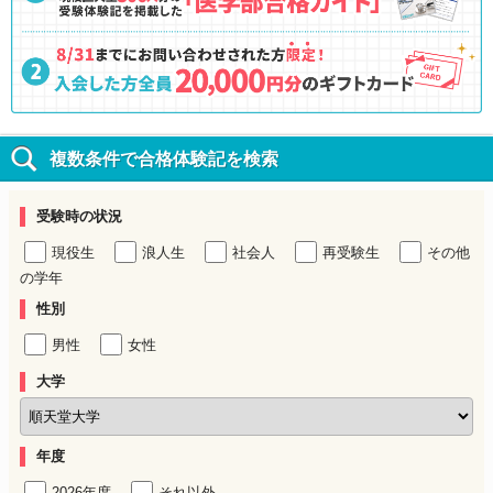
複数条件で合格体験記を検索
受験時の状況
現役生
浪人生
社会人
再受験生
その他
の学年
性別
男性
女性
大学
年度
2026年度
それ以外