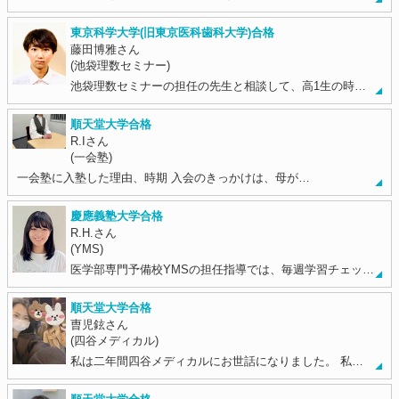
東京科学大学(旧東京医科歯科大学)合格
藤田博雅さん
(池袋理数セミナー)
池袋理数セミナーの担任の先生と相談して、高1生の時…
順天堂大学合格
R.Iさん
(一会塾)
一会塾に入塾した理由、時期 入会のきっかけは、母が…
慶應義塾大学合格
R.H.さん
(YMS)
医学部専門予備校YMSの担任指導では、毎週学習チェッ…
順天堂大学合格
曺児鉉さん
(四谷メディカル)
私は二年間四谷メディカルにお世話になりました。 私…