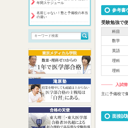
年間スケジュール
参考書
名前じゃない！塾と予備校の本当
の違い
受験勉強で
科目
数学
英語
理科
理科
入試情
主に予備校で
面接試