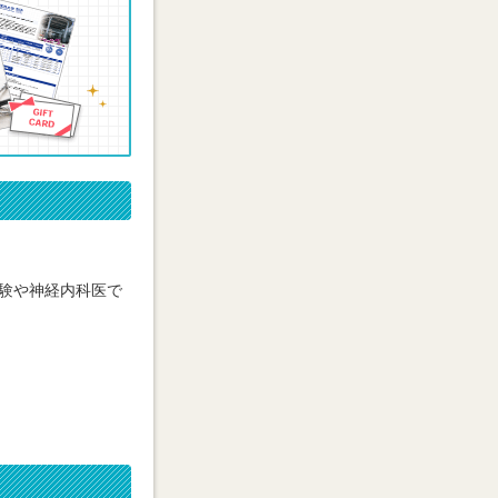
験や神経内科医で
。