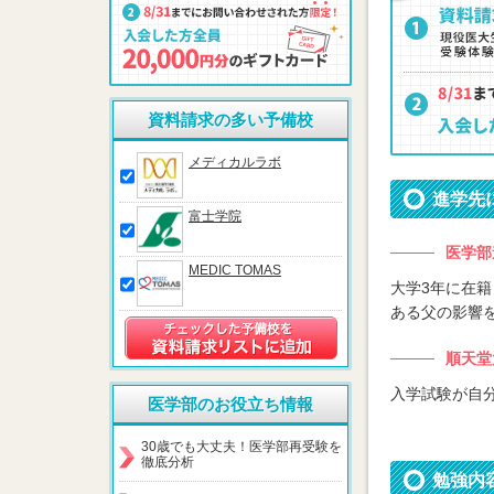
資料請求の多い予備校
メディカルラボ
進学先
富士学院
医学部
MEDIC TOMAS
大学3年に在
ある父の影響
順天堂
入学試験が自
医学部のお役立ち情報
30歳でも大丈夫！医学部再受験を
徹底分析
勉強内