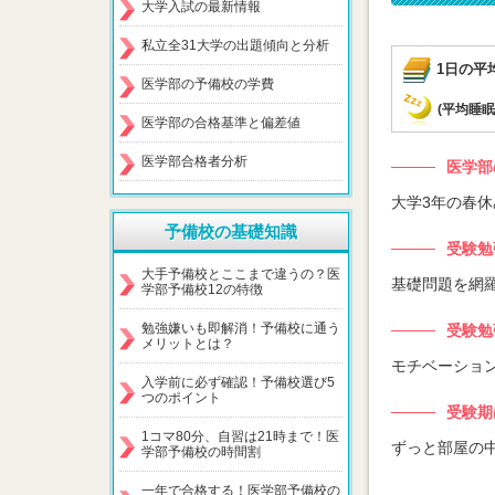
大学入試の最新情報
私立全31大学の出題傾向と分析
1日の平
医学部の予備校の学費
(平均睡眠
医学部の合格基準と偏差値
医学部合格者分析
医学部
大学3年の春休
予備校の基礎知識
受験勉
大手予備校とここまで違うの？医
基礎問題を網
学部予備校12の特徴
勉強嫌いも即解消！予備校に通う
受験勉
メリットとは？
モチベーショ
入学前に必ず確認！予備校選び5
つのポイント
受験期
1コマ80分、自習は21時まで！医
ずっと部屋の
学部予備校の時間割
一年で合格する！医学部予備校の