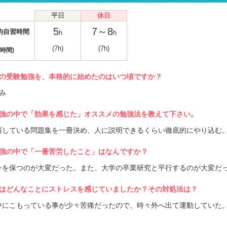
平日
休日
5
7～8
均自習時間
h
h
(7h)
(7h)
時間)
の受験勉強を、本格的に始めたのはいつ頃ですか？
み
強の中で「効果を感じた」オススメの勉強法を教えて下さい。
羅している問題集を一冊決め、人に説明できるくらい徹底的にやり込む
強の中で「一番苦労したこと」はなんですか？
ンを保つのが大変だった。また、大学の卒業研究と平行するのが大変だ
はどんなことにストレスを感じていましたか？その対処法は？
中にこもっている事が少々苦痛だったので、時々外へ出て運動していた