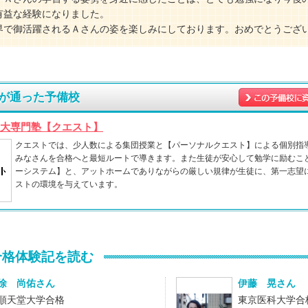
有益な経験になりました。
界で御活躍されるＡさんの姿を楽しみにしております。おめでとうござ
が通った予備校
大専門塾【クエスト】
クエストでは、少人数による集団授業と【パーソナルクエスト】による個別指
みなさんを合格へと最短ルートで導きます。また生徒が安心して勉学に励むこ
ーシステム】と、アットホームでありながらの厳しい規律が生徒に、第一志望
ストの環境を与えています。
合格体験記を読む
徐 尚佑さん
伊藤 晃さん
順天堂大学合格
東京医科大学合