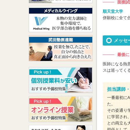
面接試
順天堂大学
併願校に全て
メッセ
最後に
医師になる熱
スは巡ってく
担当講師
一番最初に
た。
その姿通り
に学習され
との両立も
担任として