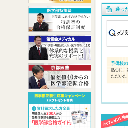
通っ
予備校の
熱心に、
ただいた