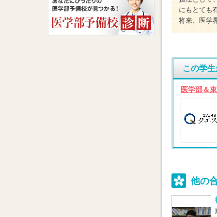
にもとても
将来、医学
この学生
医学部＆東
他の