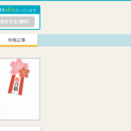
0
件
入っています
特集記事