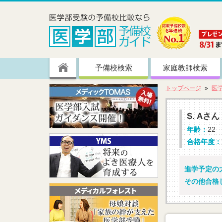
予備校検索
家庭教師検索
トップページ
医
S. Aさん
年齢：
22
合格年度：
進学予定の大
その他合格