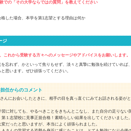
験での「その大学ならではの質問」を教えてください
合格した場合、本学を第1志望とする理由は何か
ージ
、これから受験する方々へのメッセージやアドバイスをお願いします。
意を忘れず、かといって焦りもせず、淡々と真摯に勉強を続けていれば
ると思います。ぜひ頑張ってください。
・担任からのコメント
Aさんにお会いしたときに、相手の目を真っ直ぐにみてお話される姿が
学習に対しても、やるべきことをきちんとこなし、また自分の足りない
、第１志望校に見事正規合格！素晴らしい結果を出してくださいました
大変だったと思いますが、本当によく頑張られました。
、Ａさんの学習する姿勢を身近に感じたことは、とても勉強になり今後