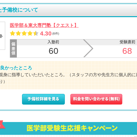
た予備校について
医学部＆東大専門塾【クエスト】
4.30
(6件)
60
68
良かったところ
親身に指導していただいたところ。（スタッフの方や先生方に個人的に
り）