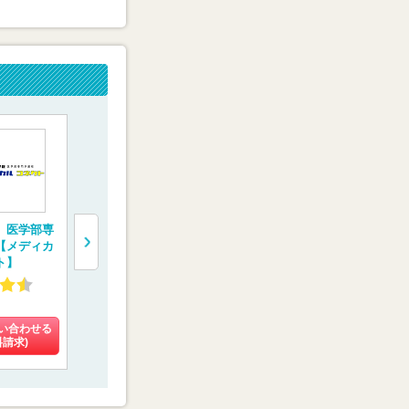
 医学部専
医学部受験専門予備
医学部予備校【富士
“鬼特訓”す
【メディカ
校【慧修会】
学院】
予備校【レ
ト】
E.C.】
4.60
4.02
4.59
(16件)
(9件)
(31件)
い合わせる
料金を問い合わせる
料金を問い合わせる
料金を問い
料請求)
(資料請求)
(資料請求)
(資料請