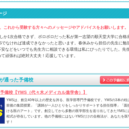
ージ
、これから受験する方々へのメッセージやアドバイスをお願いします。
校しか1次合格できず、ボロボロだった私が第一志望の順天堂大学に合格
MSでなければ達成できなかったと思います。春休みから担任の先生に勉
不安などをいつでも先生方に相談できる環境は私にぴったりでした。先
めて頑張れば絶対大丈夫！応援しています。
が通った予備校
予備校【YMS（代々木メディカル進学舎）】
YMSは、創立40年以上の歴史を誇る、医学部専門予備校です。YMSの3本の柱
前後の集団授業」「講師が一人ひとりをしっかりサポートする担任指導」「面
ける医のアート」です。創立してから多数の医学部生を送り出してきたYMSに
程式が存在しています。他の予備校にはないYMSだけの合格法が、あなたを医
す！