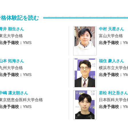
合格体験記を読む
青井 順生さん
中村 天星さん
東北大学合格
富山大学合格
出身予備校：
YMS
出身予備校：
Y
山本 拓海さん
福住 豪人さん
九州大学合格
横浜市立大学合
出身予備校：
YMS
出身予備校：
Y
中嶋 凛太朗さん
若松 利之吾さん
東京慈恵会医科大学合格
日本医科大学合
出身予備校：
YMS
出身予備校：
Y