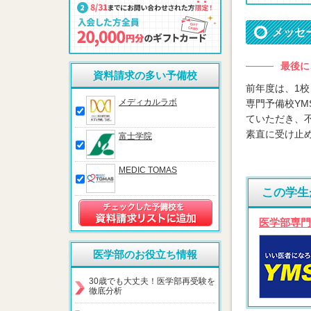
メッセ
最後に
資料請求の多い予備校
前年度は、1
メディカルラボ
専門予備校Y
ていただき、
素直に受け止
富士学院
MEDIC TOMAS
この学生
医学部専門
医学部のお役立ち情報
30歳でも大丈夫！医学部再受験を
徹底分析