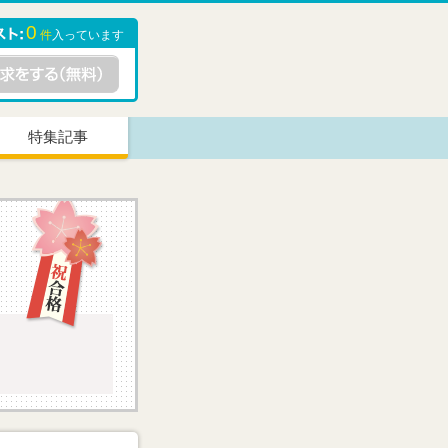
0
件
入っています
特集記事