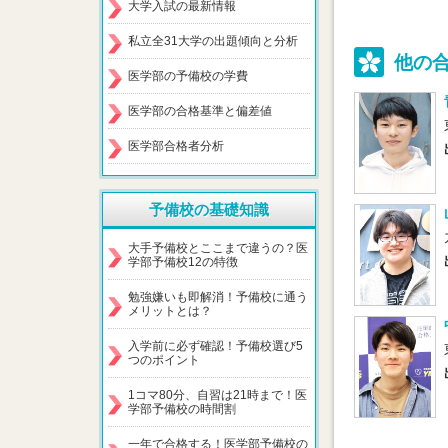
大学入試の最新情報
私立全31大学の出題傾向と分析
他の
医学部の予備校の学費
医学部の合格基準と偏差値
医学部合格者分析
予備校の基礎知識
大手予備校とここまで違うの？医
学部予備校12の特徴
勉強嫌いも即解消！予備校に通う
メリットとは？
入学前に必ず確認！予備校選び5
つのポイント
1コマ80分、自習は21時まで！医
学部予備校の時間割
一年で合格する！医学部予備校の