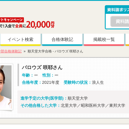
イベント検索
合格体験記
掲載校一覧
学部合格体験記
順天堂大学合格 - バロウズ 咲耶さん
バロウズ 咲耶さん
年齢：
ー
性別：
ー
合格年度：
2021年度
受験時の状況：
浪人生
進学予定の大学(医学部)：
順天堂大学
その他合格した大学：
北里大学／昭和医科大学／東邦大学