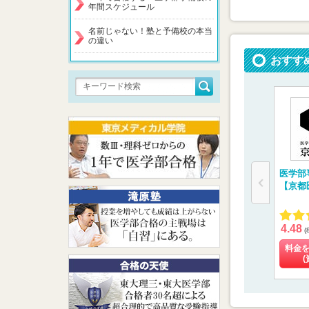
年間スケジュール
名前じゃない！塾と予備校の本当
の違い
おすす
医学部
【京都
4.48
(
料金
(