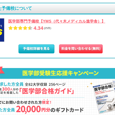
た予備校について
医学部専門予備校【YMS（代々木メディカル進学舎）】
4.34
(25件)