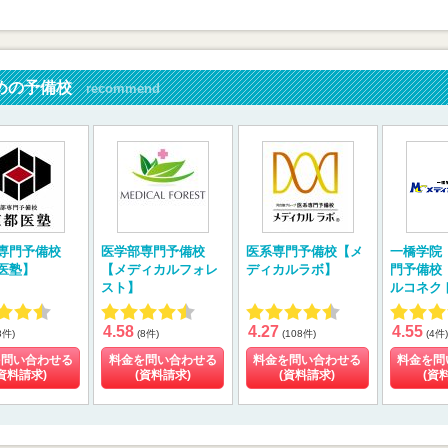
めの予備校
recommend
専門予備校
医学部専門予備校
医系専門予備校【メ
一橋学院
医塾】
【メディカルフォレ
ディカルラボ】
門予備校
スト】
ルコネク
4.58
4.27
4.55
8件)
(8件)
(108件)
(4件)
を問い合わせる
料金を問い合わせる
料金を問い合わせる
料金を問
資料請求)
(資料請求)
(資料請求)
(資