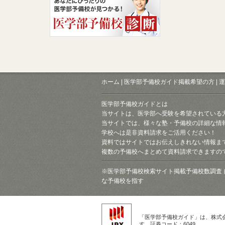
ホーム
|
医学部予備校ガイド掲載希望の方
|
運
医学部予備校ガイドとは
当サイトは、医学部へ受験を希望されている
当サイトでは、様々な塾・予備校の詳細な情
学校へは是非資料請求をご活用ください！
資料ではサイトではお伝えしきれない情報ま
複数の予備校へまとめて資料請求できますの
※医学部予備校検索サイト掲載予備校数調査 
な予備校を指す
「医学部予備校ガイド」は、株式
す。証券コード：6049