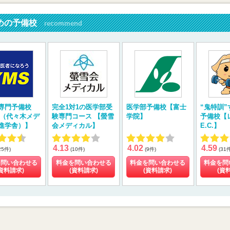
めの予備校
recommend
専門予備校
完全1対1の医学部受
医学部予備校【富士
“鬼特訓
S（代々木メデ
験専門コース 【螢雪
学院】
予備校【
進学舎）】
会メディカル】
E.C.】
4.13
4.02
4.59
25件)
(10件)
(9件)
(31
を問い合わせる
料金を問い合わせる
料金を問い合わせる
料金を問
資料請求)
(資料請求)
(資料請求)
(資