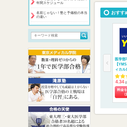
年間スケジュール
おすす
名前じゃない！塾と予備校の本当
の違い
医学部
【YM
ィカル
4.34
(
料金
(