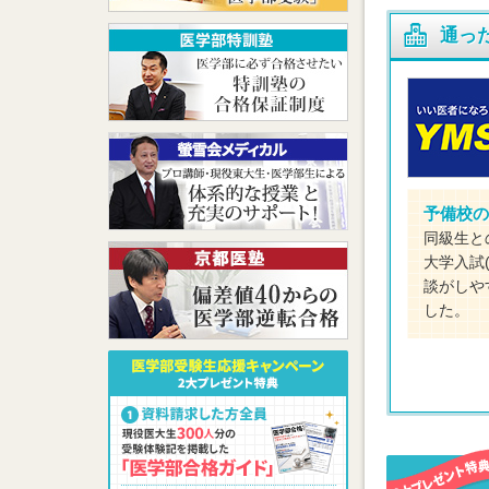
通っ
予備校の
同級生と
大学入試
談がしや
した。