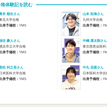
合格体験記を読む
青井 順生さん
山本 拓海さん
東北大学合格
九州大学合格
出身予備校：
YMS
出身予備校：
Y
福住 豪人さん
中嶋 凛太朗さん
横浜市立大学合格
東京慈恵会医科
出身予備校：
YMS
出身予備校：
Y
若松 利之吾さん
中丸 花菜さん
日本医科大学合格
日本医科大学合
出身予備校：
YMS
出身予備校：
Y