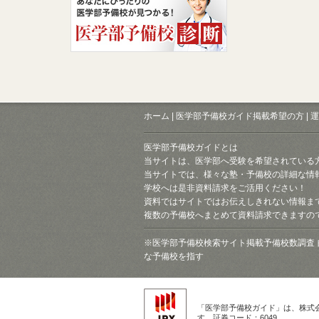
ホーム
|
医学部予備校ガイド掲載希望の方
|
運
医学部予備校ガイドとは
当サイトは、医学部へ受験を希望されている
当サイトでは、様々な塾・予備校の詳細な情
学校へは是非資料請求をご活用ください！
資料ではサイトではお伝えしきれない情報ま
複数の予備校へまとめて資料請求できますの
※医学部予備校検索サイト掲載予備校数調査 
な予備校を指す
「医学部予備校ガイド」は、株式
す。証券コード：6049