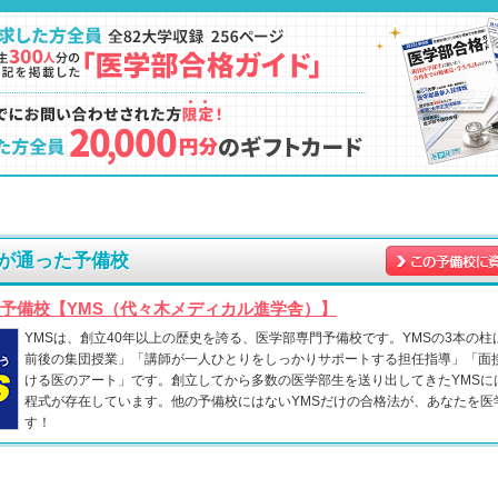
が通った予備校
予備校【YMS（代々木メディカル進学舎）】
YMSは、創立40年以上の歴史を誇る、医学部専門予備校です。YMSの3本の柱
前後の集団授業」「講師が一人ひとりをしっかりサポートする担任指導」「面
ける医のアート」です。創立してから多数の医学部生を送り出してきたYMSに
程式が存在しています。他の予備校にはないYMSだけの合格法が、あなたを医
す！