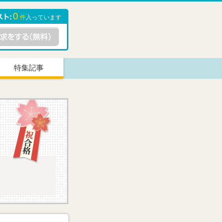
0
件
入っています
特集記事