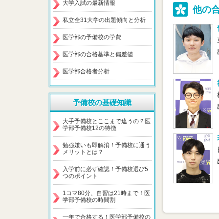
大学入試の最新情報
他の
私立全31大学の出題傾向と分析
医学部の予備校の学費
医学部の合格基準と偏差値
医学部合格者分析
予備校の基礎知識
大手予備校とここまで違うの？医
学部予備校12の特徴
勉強嫌いも即解消！予備校に通う
メリットとは？
入学前に必ず確認！予備校選び5
つのポイント
1コマ80分、自習は21時まで！医
学部予備校の時間割
一年で合格する！医学部予備校の