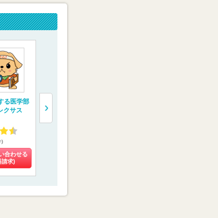
”する医学部
医系専門予備校【メ
医学部専門予備校
医学部専門
レクサス
ディカルラボ】
【京都医塾】
【メディカ
スト】
4.27
4.48
4.58
件)
(108件)
(8件)
(8件)
い合わせる
料金を問い合わせる
料金を問い合わせる
料金を問い
料請求)
(資料請求)
(資料請求)
(資料請