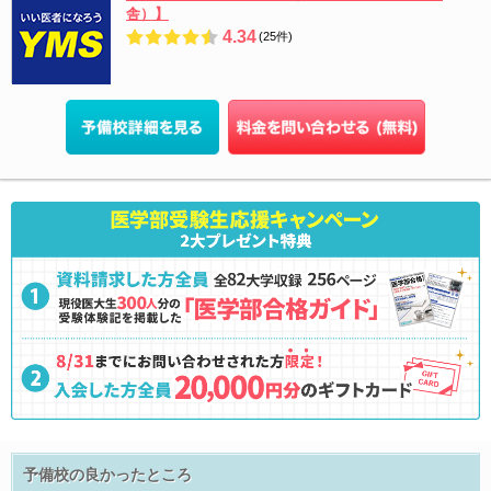
舎）】
4.34
(25件)
予備校の良かったところ