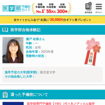
0
20,000
当サイトから入会で"全員に"
円
分ギフト券プレゼント
医学部合格体験記
瀬戸 佑菜さん
年齢：
ー
性別：
女性
合格年度：
2023年度
受験時の状況：
進学予定の大学(医学部)：
順天堂大学
その他合格した大学：
通った予備校について
医学部専門予備校【YMS（代々木メディカル進学