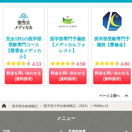
完全1対1の医学部
医学部専門予備校
医学部受験専門予
受験専門コース
【メディカルフォ
備校【慧修会】
【螢雪会メディカ
レスト】
ル】
4.13
4.58
4.60
料金を問い合わせる
料金を問い合わせる
料金を問い合わせる
(資料請求)
(資料請求)
(資料請求)
ページ上部へ
順天堂大学合格体験記（2023）｜YMSNo.14
医学部合格体験記
メニュー
TOP
予備校検索