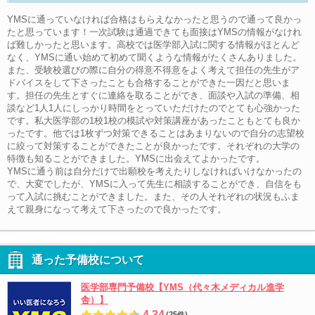
YMSに通っていなければ合格はもらえなかったと思うので通って良かっ
たと思っています！一次試験は通過できても面接はYMSの情報がなけれ
ば難しかったと思います。高校では医学部入試に関する情報がほとんど
なく、YMSに通い始めて初めて聞くような情報がたくさんありました。
また、受験校選びの際に自分の得意不得意をよく考えて担任の先生がア
ドバイスをして下さったことも合格することができた一因だと思いま
す。担任の先生とすぐに連絡を取ることができ、面談や入試の準備、相
談など1人1人にしっかり時間をとっていただけたのでとても心強かった
です。私大医学部の1校1校の模試や対策講座があったこともとても良か
ったです。他では1枚ずつ対策できることはあまりないので自分の志望校
に絞って対策することができたことが良かったです。それぞれの大学の
特徴も知ることができました。YMSに出会えてよかったです。
YMSに通う前は自分だけで出願校を考えたりしなければいけなかったの
で、大変でしたが、YMSに入って先生に相談することができ、自信をも
って入試に挑むことができました。また、その人それぞれの状況もふま
えて親身になって考えて下さったので良かったです。
通った予備校について
医学部専門予備校【YMS（代々木メディカル進学
舎）】
4.34
(25件)