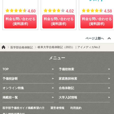
4.60
4.02
4.58
料金を問い合わせる
料金を問い合わせる
料金を問い合わせる
(資料請求)
(資料請求)
(資料請求)
ページ上部へ
岐阜大学合格体験記（2021）｜アイメディカNo.2
医学部合格体験記
メニュー
TOP
予備校検索
予備校診断
家庭教師検索
オンライン特集
合格体験記
掲載校一覧
大学入試情報
医学部予備校ガイド掲載希望の方
運営者情報
利用規約