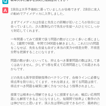
1浪目は大手予備校に通っていましたが合格できず、2浪目に友人
の勧めでアイメディカに入学しました。
まずアイメディカは生徒と先生との距離が近いところが自分には
合っていました。少人数制なので先生が生徒一人ひとりにしっか
り対応してくれます。
一年間通ってみて授業で扱う問題の数がとにかく多いと感じまし
た。1週間で60題、年間で2400題を解きました。これだけの問題
をこなせば、先生も生徒も自ずと本当の実力や得意分野、不得意
分野を把握することになります。
問題の数が多いといっても、抑えるべき重要問題の数は決して多
くはありません。少しずつ形を変えて応用問題として出題される
からです。
どの先生も医学部受験指導のベテランです。合格ラインに必要な
得点率を割り出してくます。それを踏まえ、捨てる問題は捨て、
得点すべき問題を確実に解く力をつけるよう指導されました。
授業では根本から理解できるように授業するため、幅広い応用問
題にも解答できるようになりました。短期間で効率よく数学の力
は伸びせたと思います。浪人生は理科は皆できるので、最終的に