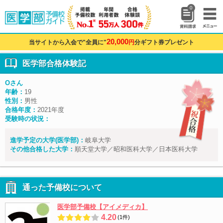
0
20,000
当サイトから入会で"全員に"
円
分ギフト券プレゼント
医学部合格体験記
Oさん
年齢：
19
性別：
男性
合格年度：
2021年度
受験時の状況：
進学予定の大学(医学部)：
岐阜大学
その他合格した大学：
順天堂大学／昭和医科大学／日本医科大学
通った予備校について
医学部予備校【アイメディカ】
4.20
(1件)