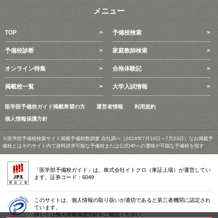
メニュー
TOP
予備校検索
予備校診断
家庭教師検索
オンライン特集
合格体験記
掲載校一覧
大学入試情報
医学部予備校ガイド掲載希望の方
運営者情報
利用規約
個人情報保護方針
※医学部予備校検索サイト掲載予備校数調査 自社調べ（2024年7月10日～7月23日）なお掲載予
備校とはそのサイト内で資料請求可能な予備校または公式HPへの遷移が可能な予備校を指す
「医学部予備校ガイド」は、株式会社イトクロ（東証上場）が運営してい
ます。証券コード：6049
このサイトは、個人情報の取り扱いが適切であると第三者機関に認定され
ています。
詳しくは個人情報保護方針をご確認ください。