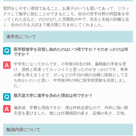
質問をしやすい環境であること。お菓子がいつも置いてあって、リラッ
クスして勉学に励むことができるところ。自分の苦手分野の問題集を作
ってくれた点など。のびのびした雰囲気の中で、先生と生徒の距離も近
く、自分の力を入試まで最大限に引き出してくれました。
進学先について
医学部進学を目指し始めたのはいつ頃ですか？そのきっかけは何
ですか？
中学生になってからです。小学校1年生の時、扁桃腺の手術を受
け、漠然と医者ってカッコイイと思ったのがきっかけです。将来
の夢を考えるうえで、ガンなどの不治の病の治療に医師として立
ち向かいたいと思い、中学校3年の時に医学部受験を決意しまし
た。
順天堂大学に進学を決めた理由は何ですか？
偏差値、学費も理由ですが、僕は外科志望なので、外科に強い順
天堂を選びました。他には付属病院の多さ、設備の良さ、立地。
勉強内容について