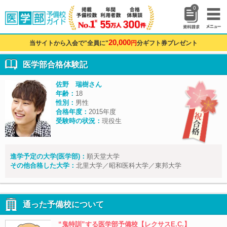
0
20,000
当サイトから入会で"全員に"
円
分ギフト券プレゼント
医学部合格体験記
佐野 瑞樹さん
年齢：
18
性別：
男性
合格年度：
2015年度
受験時の状況：
現役生
進学予定の大学(医学部)：
順天堂大学
その他合格した大学：
北里大学／昭和医科大学／東邦大学
通った予備校について
“鬼特訓”する医学部予備校【レクサスE.C.】