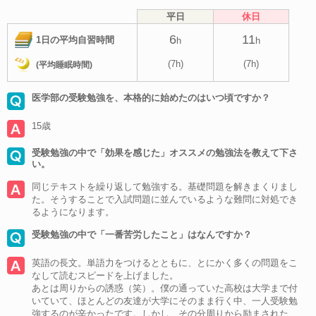
平日
休日
6
11
1日の平均自習時間
h
h
(7h)
(7h)
(平均睡眠時間)
医学部の受験勉強を、本格的に始めたのはいつ頃ですか？
15歳
受験勉強の中で「効果を感じた」オススメの勉強法を教えて下さ
い。
同じテキストを繰り返して勉強する。基礎問題を解きまくりまし
た。そうすることで入試問題に並んでいるような難問に対処でき
るようになります。
受験勉強の中で「一番苦労したこと」はなんですか？
英語の長文。単語力をつけるとともに、とにかく多くの問題をこ
なして読むスピードを上げました。
あとは周りからの誘惑（笑）。僕の通っていた高校は大学まで付
いていて、ほとんどの友達が大学にそのまま行く中、一人受験勉
強するのが辛かったです。しかし、その分周りから励まされた