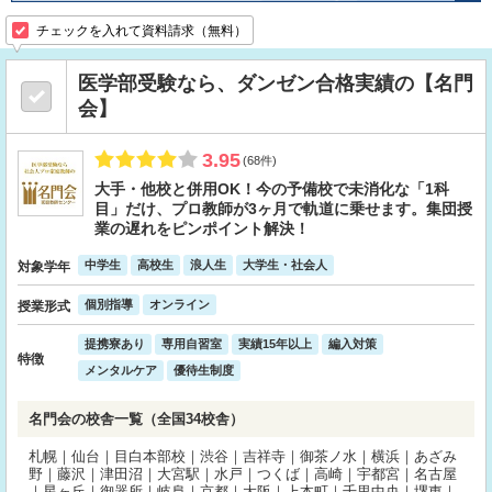
チェックを入れて資料請求（無料）
医学部受験なら、ダンゼン合格実績の【名門
会】
3.95
(68件)
大手・他校と併用OK！今の予備校で未消化な「1科
目」だけ、プロ教師が3ヶ月で軌道に乗せます。集団授
業の遅れをピンポイント解決！
中学生
高校生
浪人生
大学生・社会人
対象学年
個別指導
オンライン
授業形式
提携寮あり
専用自習室
実績15年以上
編入対策
特徴
メンタルケア
優待生制度
名門会の校舎一覧（全国34校舎）
札幌｜仙台｜目白本部校｜渋谷｜吉祥寺｜御茶ノ水｜横浜｜あざみ
野｜藤沢｜津田沼｜大宮駅｜水戸｜つくば｜高崎｜宇都宮｜名古屋
｜星ヶ丘｜御器所｜岐阜｜京都｜大阪｜上本町｜千里中央｜堺東｜