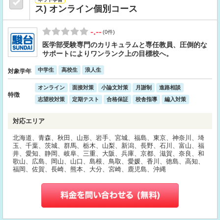
ス) オンライン個別コース
-.--
(0件)
医学部受験専門のカリキュラムと専任教員、圧倒的な
サポートによりワンランク上の目標校へ。
中学生
高校生
浪人生
対象学年
オンライン
面接対策
小論文対策
月謝制
進路相談
特徴
志望校対策
定期テスト
合格保証
校舎指導
編入対策
対応エリア
北海道、青森、秋田、山形、岩手、宮城、福島、東京、神奈川、埼
玉、千葉、茨城、群馬、栃木、山梨、新潟、長野、石川、富山、福
井、愛知、静岡、岐阜、三重、大阪、兵庫、京都、滋賀、奈良、和
歌山、広島、岡山、山口、島根、鳥取、愛媛、香川、徳島、高知、
福岡、佐賀、長崎、熊本、大分、宮崎、鹿児島、沖縄