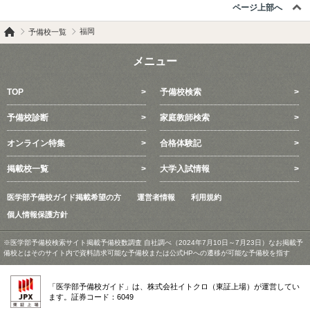
ページ上部へ
福岡
予備校一覧
メニュー
TOP
予備校検索
予備校診断
家庭教師検索
オンライン特集
合格体験記
掲載校一覧
大学入試情報
医学部予備校ガイド掲載希望の方
運営者情報
利用規約
個人情報保護方針
※医学部予備校検索サイト掲載予備校数調査 自社調べ（2024年7月10日～7月23日）なお掲載予
備校とはそのサイト内で資料請求可能な予備校または公式HPへの遷移が可能な予備校を指す
「医学部予備校ガイド」は、株式会社イトクロ（東証上場）が運営してい
ます。証券コード：6049