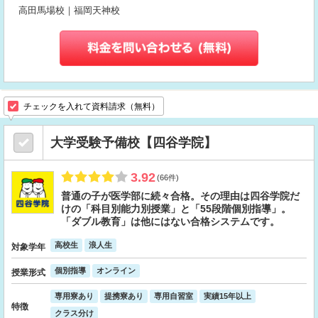
高田馬場校｜福岡天神校
チェックを入れて資料請求（無料）
大学受験予備校【四谷学院】
3.92
(66件)
普通の子が医学部に続々合格。その理由は四谷学院だ
けの「科目別能力別授業」と「55段階個別指導」。
「ダブル教育」は他にはない合格システムです。
高校生
浪人生
対象学年
個別指導
オンライン
授業形式
専用寮あり
提携寮あり
専用自習室
実績15年以上
特徴
クラス分け