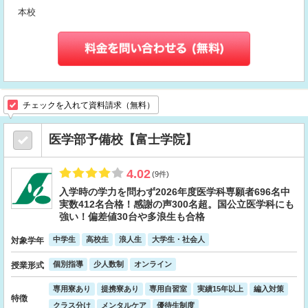
本校
チェックを入れて資料請求（無料）
医学部予備校【富士学院】
4.02
(9件)
入学時の学力を問わず2026年度医学科専願者696名中
実数412名合格！感謝の声300名超。国公立医学科にも
強い！偏差値30台や多浪生も合格
中学生
高校生
浪人生
大学生・社会人
対象学年
個別指導
少人数制
オンライン
授業形式
専用寮あり
提携寮あり
専用自習室
実績15年以上
編入対策
特徴
クラス分け
メンタルケア
優待生制度