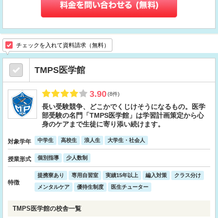
チェックを入れて資料請求（無料）
TMPS医学館
3.90
(8件)
長い受験競争、どこかでくじけそうになるもの。医学
部受験の名門「TMPS医学館」は学習計画策定から心
身のケアまで生徒に寄り添い続けます。
中学生
高校生
浪人生
大学生・社会人
対象学年
個別指導
少人数制
授業形式
提携寮あり
専用自習室
実績15年以上
編入対策
クラス分け
特徴
メンタルケア
優待生制度
医生チューター
TMPS医学館の校舎一覧