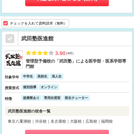
チェックを入れて資料請求（無料）
武田塾医進館
3.90
(4件)
管理型予備校の「武田塾」による医学部・医系学部専
門館
中学生
高校生
浪人生
対象学年
個別指導
オンライン
授業形式
提携寮あり
専用自習室
医生チューター
特徴
武田塾医進館の校舎一覧
東京八重洲校｜渋谷校｜名古屋校｜大阪校｜広島校｜福岡校