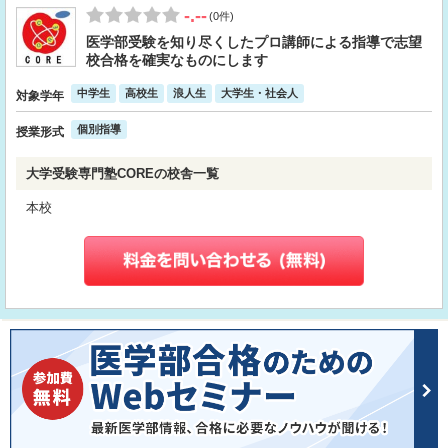
-.--
(0件)
医学部受験を知り尽くしたプロ講師による指導で志望
校合格を確実なものにします
中学生
高校生
浪人生
大学生・社会人
対象学年
個別指導
授業形式
大学受験専門塾COREの校舎一覧
本校