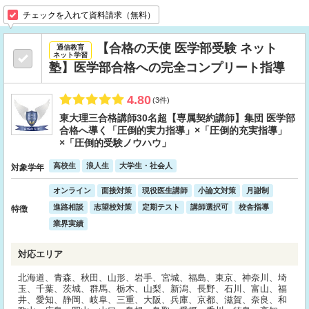
チェックを入れて資料請求（無料）
【合格の天使 医学部受験 ネット
通信教育
ネット学習
塾】医学部合格への完全コンプリート指導
4.80
(3件)
東大理三合格講師30名超【専属契約講師】集団 医学部
合格へ導く「圧倒的実力指導」×「圧倒的充実指導」
×「圧倒的受験ノウハウ」
高校生
浪人生
大学生・社会人
対象学年
オンライン
面接対策
現役医生講師
小論文対策
月謝制
進路相談
志望校対策
定期テスト
講師選択可
校舎指導
特徴
業界実績
対応エリア
北海道、青森、秋田、山形、岩手、宮城、福島、東京、神奈川、埼
玉、千葉、茨城、群馬、栃木、山梨、新潟、長野、石川、富山、福
井、愛知、静岡、岐阜、三重、大阪、兵庫、京都、滋賀、奈良、和