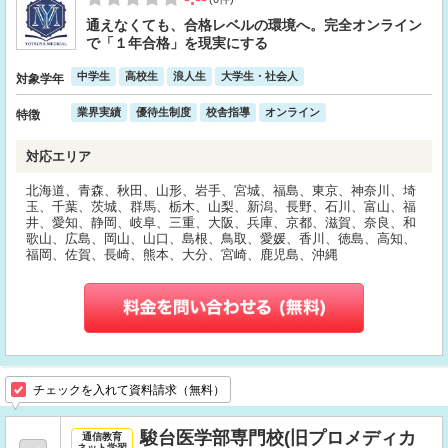
通えなくても、合格レベルの環境へ。完全オンライン
で「１年合格」を現実にする
中学生
高校生
浪人生
大学生・社会人
対象学年
業界実績
優待生制度
校舎指導
オンライン
特徴
対応エリア
北海道、青森、秋田、山形、岩手、宮城、福島、東京、神奈川、埼
玉、千葉、茨城、群馬、栃木、山梨、新潟、長野、石川、富山、福
井、愛知、静岡、岐阜、三重、大阪、兵庫、京都、滋賀、奈良、和
歌山、広島、岡山、山口、島根、鳥取、愛媛、香川、徳島、高知、
福岡、佐賀、長崎、熊本、大分、宮崎、鹿児島、沖縄
チェックを入れて資料請求（無料）
駿台医学部専門校(旧プロメディカ
通信教育
ネット学習