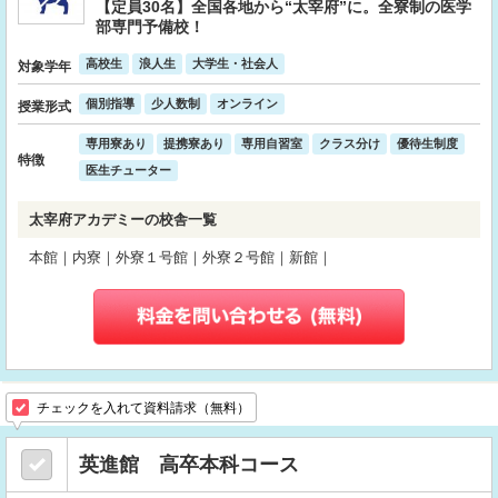
【定員30名】全国各地から“太宰府”に。全寮制の医学
部専門予備校！
高校生
浪人生
大学生・社会人
対象学年
個別指導
少人数制
オンライン
授業形式
専用寮あり
提携寮あり
専用自習室
クラス分け
優待生制度
特徴
医生チューター
太宰府アカデミーの校舎一覧
本館｜内寮｜外寮１号館｜外寮２号館｜新館｜
チェックを入れて資料請求（無料）
英進館 高卒本科コース