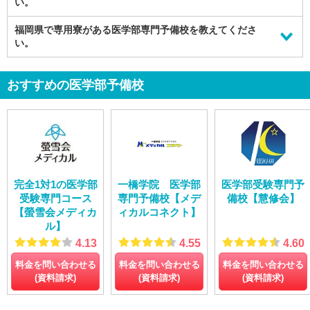
す。
い。
医系専門予備校【メディカルラボ】
福岡県では、下記のような
福岡県で専用寮がある医学部専門予備校を教えてくださ
授業料が安い医学部専門予備校
がおすすめ
九州医進ゼミ
です。
い。
医学部予備校【富士学院】
大学受験専門塾CORE
福岡県では、下記のような
専用寮がある医学部専門予備校
がおすすめ
【PMD】医学部専門予備校
です。
おすすめの医学部予備校
医学部予備校【富士学院】
大学受験予備校【四谷学院】
医・歯・薬・獣医専門コース【北九州予備校_Felix】
完全1対1の医学部
一橋学院 医学部
医学部受験専門予
受験専門コース
専門予備校【メデ
備校【慧修会】
【螢雪会メディカ
ィカルコネクト】
ル】
4.13
4.55
4.60
料金を問い合わせる
料金を問い合わせる
料金を問い合わせる
(資料請求)
(資料請求)
(資料請求)