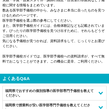
実績・学費・授業スタイル・講師の熱意・自習室の雰囲気など予備
校に関する情報をまとめています。
数ある医学部予備校の中から、みなさまに本当に合ったものを見つ
けるためのページです。
医学部予備校を選ぶ際の参考にしてください。
また、医学部予備校ガイドには、合格体験記なども記載されていま
す。ぴったりの医学部予備校を見つけ出すために、それらもどうぞ
ご活用ください。
気になる予備校が見つかれば、資料請求をして、じっくりとお選び
ください。
医学部予備校ガイドでは、医学部予備校への資料請求が、すべて無
料でおこなうことができます。この機会に是非、ご利用ください。
よくあるQ&A
福岡県でおすすめの個別指導の医学部専門予備校を教えて
ください。
福岡県では、下記のような
福岡県で授業料が安い医学部専門予備校を教えてくださ
個別指導の医学部専門予備校
がおすすめで