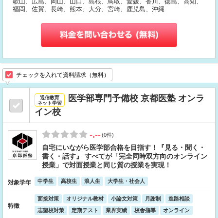
歌山、広島、岡山、山口、島根、鳥取、愛媛、香川、徳島、高知、
福岡、佐賀、長崎、熊本、大分、宮崎、鹿児島、沖縄
チェックを入れて資料請求（無料）
医学部専門予備校 京都医塾 オンラ
通信教育
ネット学習
イン校
-.--
(0件)
自宅にいながら医学部合格を目指す！『見る・聞く・
書く・話す』 すべてが「完全同時双方向のオンライン
授業」で対面授業と同じ質の授業を実現！
中学生
高校生
浪人生
大学生・社会人
対象学年
面接対策
オリジナル教材
小論文対策
月謝制
進路相談
特徴
志望校対策
定期テスト
業界実績
校舎指導
オンライン