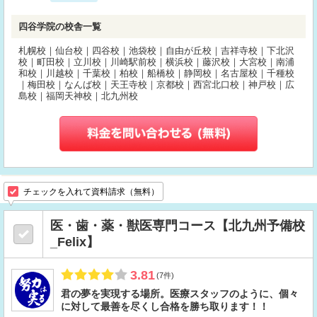
四谷学院の校舎一覧
札幌校｜仙台校｜四谷校｜池袋校｜自由が丘校｜吉祥寺校｜下北沢
校｜町田校｜立川校｜川崎駅前校｜横浜校｜藤沢校｜大宮校｜南浦
和校｜川越校｜千葉校｜柏校｜船橋校｜静岡校｜名古屋校｜千種校
｜梅田校｜なんば校｜天王寺校｜京都校｜西宮北口校｜神戸校｜広
島校｜福岡天神校｜北九州校
チェックを入れて資料請求（無料）
医・歯・薬・獣医専門コース【北九州予備校
_Felix】
3.81
(7件)
君の夢を実現する場所。医療スタッフのように、個々
に対して最善を尽くし合格を勝ち取ります！！