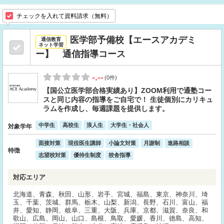
チェックを入れて資料請求（無料）
医学部予備校【エースアカデミ
通信教育
ネット学習
ー】 通信指導コース
-.--
(0件)
【国公立医学部合格実績あり】ZOOM利用で通塾コー
スと同じ内容の指導をご自宅で！ 生徒個別にカリキュ
ラムを作成し、毎週課題を提供します。
中学生
高校生
浪人生
大学生・社会人
対象学年
面接対策
現役医生講師
小論文対策
月謝制
進路相談
特徴
志望校対策
優待生制度
校舎指導
対応エリア
北海道、青森、秋田、山形、岩手、宮城、福島、東京、神奈川、埼
玉、千葉、茨城、群馬、栃木、山梨、新潟、長野、石川、富山、福
井、愛知、静岡、岐阜、三重、大阪、兵庫、京都、滋賀、奈良、和
歌山、広島、岡山、山口、島根、鳥取、愛媛、香川、徳島、高知、