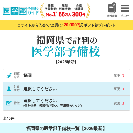
0
20,000
当サイトから入会で"全員に"
円
分ギフト券プレゼント
都道
福岡
変更
府県
対象
選択してください
変更
学年
選択してください
変更
特徴
(個別指導、授業料が安い、専用寮ありなど)
全45件
福岡県の医学部予備校一覧【2026最新】