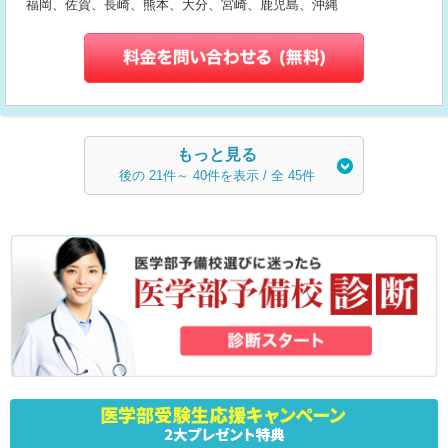
福岡、佐賀、長崎、熊本、大分、宮崎、鹿児島、沖縄
もっと見る
後の
21
件～
40
件を表示 / 全
45
件