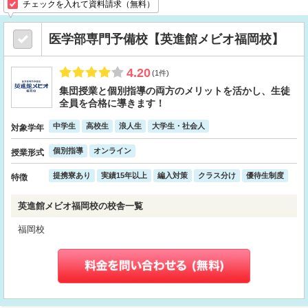
チェックを入れて資料請求（無料）
医学部専門予備校【英進館メビオ福岡校】
4.20
(1件)
集団授業と個別指導の両方のメリットを活かし、生徒
全員を合格に導きます！
中学生
高校生
浪人生
大学生・社会人
対象学年
個別指導
オンライン
授業形式
提携寮あり
実績15年以上
編入対策
クラス分け
優待生制度
特徴
英進館メビオ福岡校の校舎一覧
福岡校