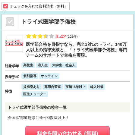
チェックを入れて資料請求（無料）
トライ式医学部予備校
3.42
(102件)
医学部合格を目指すなら、完全1対1のトライ。140万
人以上の指導実績と、「トライ式医学部予備校」専門
チームのサポートで合格を実現。
高校生
浪人生
大学生・社会人
対象学年
個別指導
オンライン
授業形式
提携寮あり
専用自習室
実績15年以上
編入対策
特徴
医生チューター
トライ式医学部予備校の校舎一覧
全国47都道府県に全600教室以上！