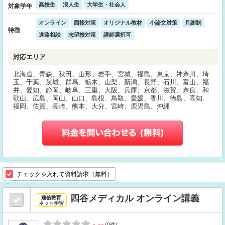
高校生
浪人生
大学生・社会人
対象学年
オンライン
面接対策
オリジナル教材
小論文対策
月謝制
特徴
進路相談
志望校対策
講師選択可
対応エリア
北海道、青森、秋田、山形、岩手、宮城、福島、東京、神奈川、埼
玉、千葉、茨城、群馬、栃木、山梨、新潟、長野、石川、富山、福
井、愛知、静岡、岐阜、三重、大阪、兵庫、京都、滋賀、奈良、和
歌山、広島、岡山、山口、島根、鳥取、愛媛、香川、徳島、高知、
福岡、佐賀、長崎、熊本、大分、宮崎、鹿児島、沖縄
チェックを入れて資料請求（無料）
四谷メディカル オンライン講義
通信教育
ネット学習
-.--
(0件)