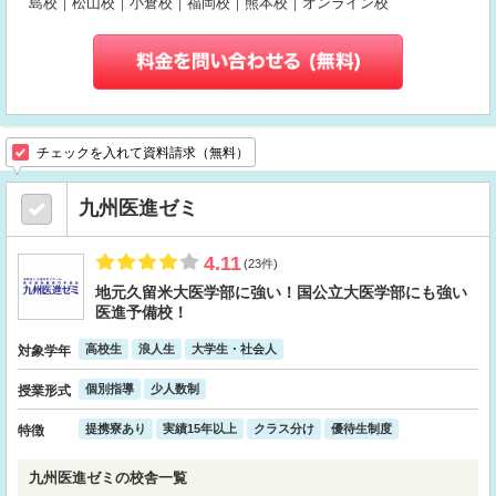
島校｜松山校｜小倉校｜福岡校｜熊本校｜オンライン校
チェックを入れて資料請求（無料）
九州医進ゼミ
4.11
(23件)
地元久留米大医学部に強い！国公立大医学部にも強い
医進予備校！
高校生
浪人生
大学生・社会人
対象学年
個別指導
少人数制
授業形式
提携寮あり
実績15年以上
クラス分け
優待生制度
特徴
九州医進ゼミの校舎一覧