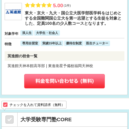
5.00
(1件)
東大・京大・九大・国公立大医学部医学科をはじめと
する全国難関国公立大を第一志望とする生徒を対象と
した、定員100名の少人数コースとなります。
浪人生
大学生・社会人
対象学年
専用自習室
実績15年以上
優待生制度
医生チューター
特徴
英進館の校舎一覧
英進館天神本館高等部 | 東進衛星予備校福岡天神校
チェックを入れて資料請求（無料）
大学受験専門塾CORE