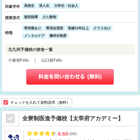
高校生
浪人生
大学生・社会人
対象学年
個別指導
少人数制
授業形式
専用寮あり
専用自習室
実績15年以上
クラス分け
特徴
メンタルケア
優待生制度
北九州予備校の校舎一覧
小倉校Felix ｜ 山口校Felix
チェックを入れて資料請求（無料）
全寮制医進予備校【太宰府アカデミー】
4.60
(2件)