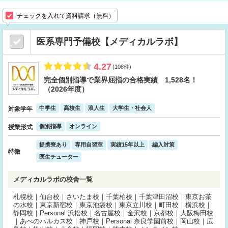
チェックを入れて資料請求（無料）
医系専門予備校【メディカルラボ】
4.27
(108件)
完全個別指導で業界屈指の合格実績 1,528名！
（2026年度）
中学生
高校生
浪人生
大学生・社会人
対象学年
個別指導
オンライン
授業形式
提携寮あり
専用自習室
実績15年以上
編入対策
特徴
医生チューター
メディカルラボの校舎一覧
札幌校｜仙台校｜さいたま校｜千葉柏校｜千葉津田沼校｜東京お茶
の水校｜東京新宿校｜東京池袋校｜東京立川校｜町田校｜横浜校｜
静岡校｜Personal 浜松校｜名古屋校｜金沢校｜京都校｜大阪梅田校
｜あべのハルカス校｜神戸校｜Personal 奈良学園前校｜岡山校｜広