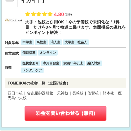
イカイ］】
4.80
(2件)
大手・他校と併用OK！今の予備校で未消化な「1科
目」だけを3ヶ月で軌道に乗せます。集団授業の遅れを
ピンポイント解決！
中学生
高校生
浪人生
大学生・社会人
対象学年
個別指導
オンライン
授業形式
提携寮あり
専用自習室
実績15年以上
編入対策
特徴
メンタルケア
TOMEIKAIの校舎一覧（全国7校舎）
四日市校｜名古屋御器所校｜天神校｜長崎校｜佐賀校｜熊本校｜鹿
児島中央校