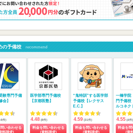
めの予備校
recommend
受験専門予備
医学部専門予備校
“鬼特訓”する医学部
一橋学院
修会】
【京都医塾】
予備校【レクサス
門予備校
E.C.】
ルコネク
4.48
4.59
4.55
16件)
(8件)
(31件)
(4件)
を問い合わせる
料金を問い合わせる
料金を問い合わせる
料金を問
資料請求)
(資料請求)
(資料請求)
(資