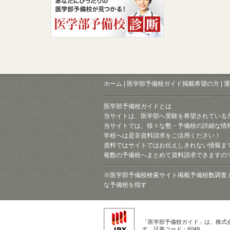
ホーム
|
医学部予備校ガイド掲載希望の方
|
運
医学部予備校ガイドとは
当サイトは、医学部へ受験を希望されている
当サイトでは、様々な塾・予備校の詳細な情
学校へは是非資料請求をご活用ください！
資料ではサイトではお伝えしきれない情報ま
複数の予備校へまとめて資料請求できますの
※医学部予備校検索サイト掲載予備校数調査 
な予備校を指す
「医学部予備校ガイド」は、株式
す。証券コード：6049