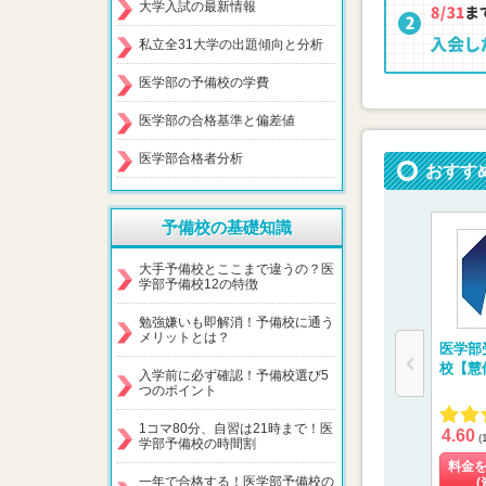
大学入試の最新情報
私立全31大学の出題傾向と分析
医学部の予備校の学費
医学部の合格基準と偏差値
医学部合格者分析
おすす
予備校の基礎知識
大手予備校とここまで違うの？医
学部予備校12の特徴
勉強嫌いも即解消！予備校に通う
メリットとは？
医学部
校【慧
入学前に必ず確認！予備校選び5
つのポイント
1コマ80分、自習は21時まで！医
4.60
(
学部予備校の時間割
料金
一年で合格する！医学部予備校の
(