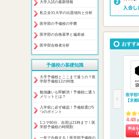
大学入試の最新情報
私立全31大学の出題傾向と分析
医学部の予備校の学費
医学部の合格基準と偏差値
おすす
医学部合格者分析
予備校の基礎知識
大手予備校とここまで違うの？医
学部予備校12の特徴
勉強嫌いも即解消！予備校に通う
医学部
メリットとは？
【京都
入学前に必ず確認！予備校選び5
つのポイント
4.48
(
1コマ80分、自習は21時まで！医
学部予備校の時間割
料金
(
一年で合格する！医学部予備校の