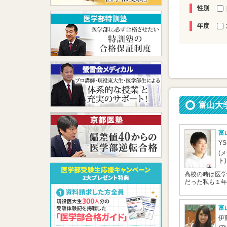
性別
年度
富山大
富
Y
(
ト)
高校の時は医学
だった私も１年間
富
伊