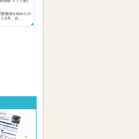
部受験 ネット塾)
験勉強を始めたの
6月、合...