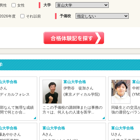
大学
男性
女性
予備校
2026年度
それ以前
学
山大学合格
富山大学合格
富山
Sさん
伊勢谷 徒加さん
中村
メディカルフォレス
(東京メディカル学院)
(YM
部なんて無理な成績
ここの予備校の講師陣または事務の
同級生との交流
で何とか合...
方々は、何人もの人達を医学...
強の適切なバラン
山大学合格
富山大学合格
富山大学合格
藤あやかさん
Aさん
Uさん