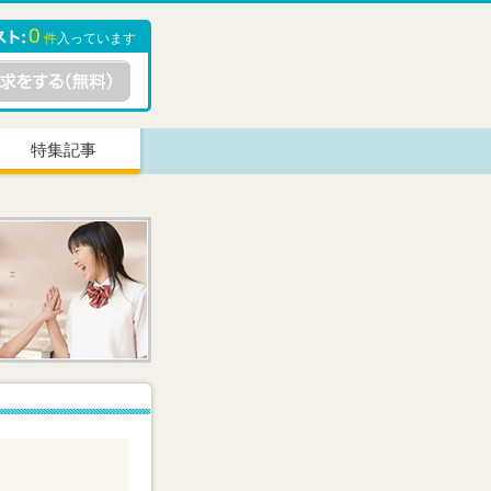
0
件
入っています
特集記事