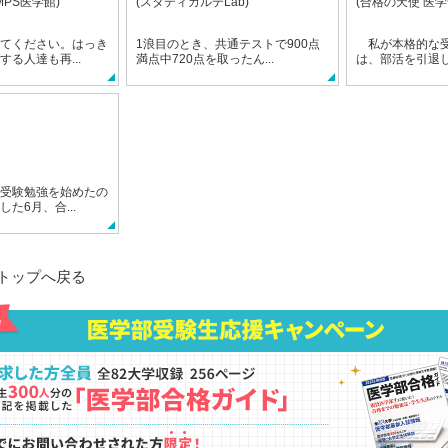
TMPS医学館)
(スタディカルテLab)
(合格の天使 医学
てください。はっき
1浪目のとき、共通テストで900点
私が本格的な受
る人達も再...
満点中720点を取ったん...
は、部活を引退した
受験勉強を始めたの
た6月、合...
トップへ戻る