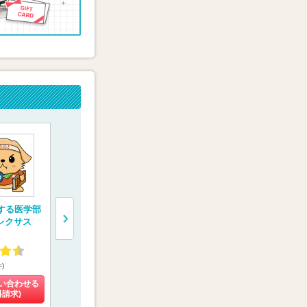
”する医学部
一橋学院 医学部専
医学部受験専門塾
医学部受験
レクサス
門予備校【メディカ
【医学部特訓塾】
校【慧修会
ルコネクト】
4.55
4.93
4.60
件)
(4件)
(3件)
(16件)
い合わせる
料金を問い合わせる
料金を問い合わせる
料金を問い
料請求)
(資料請求)
(資料請求)
(資料請