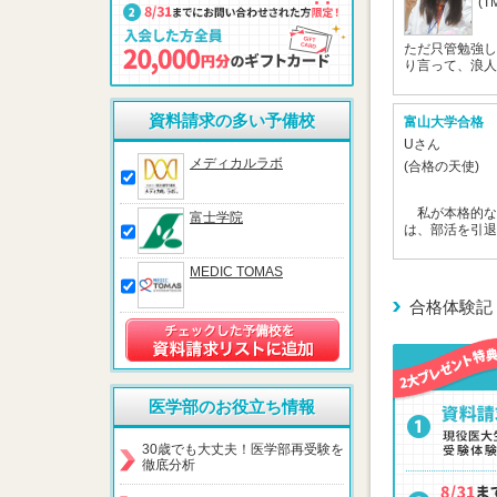
(
ただ只管勉強し
り言って、浪人す
資料請求の多い予備校
富山大学合格
Uさん
メディカルラボ
(合格の天使)
私が本格的な
富士学院
は、部活を引退し
MEDIC TOMAS
合格体験記
医学部のお役立ち情報
30歳でも大丈夫！医学部再受験を
徹底分析