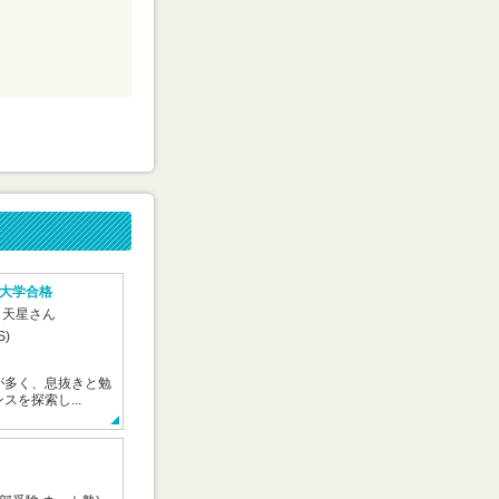
大学合格
 天星さん
S)
が多く、息抜きと勉
スを探索し...