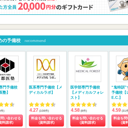
めの予備校
recommend
専門予備校
医系専門予備校【メ
医学部専門予備校
“鬼特訓
医塾】
ディカルラボ】
【メディカルフォレ
予備校【
スト】
E.C.】
4.27
4.58
4.59
8件)
(108件)
(8件)
(31
を問い合わせる
料金を問い合わせる
料金を問い合わせる
料金を問
資料請求)
(資料請求)
(資料請求)
(資