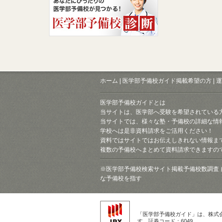
ホーム
|
医学部予備校ガイド掲載希望の方
|
運
医学部予備校ガイドとは
当サイトは、医学部へ受験を希望されている
当サイトでは、様々な塾・予備校の詳細な情
学校へは是非資料請求をご活用ください！
資料ではサイトではお伝えしきれない情報ま
複数の予備校へまとめて資料請求できますの
※医学部予備校検索サイト掲載予備校数調査 
な予備校を指す
「医学部予備校ガイド」は、株式
す。証券コード：6049