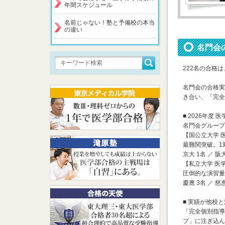
年間スケジュール
名前じゃない！塾と予備校の本当
の違い
名門会
222名の合格
名門会の合格実
き合い、「完全
■ 2026年度 
名門会グループ
【国公立大学 
最難関突破。1
京大 1名 ／ 阪
【私立大学 医
圧倒的な演習量
慶應 3名 ／ 慈恵
■ 実績が他校
「完全個別指導
プ」に注ぎ込ん