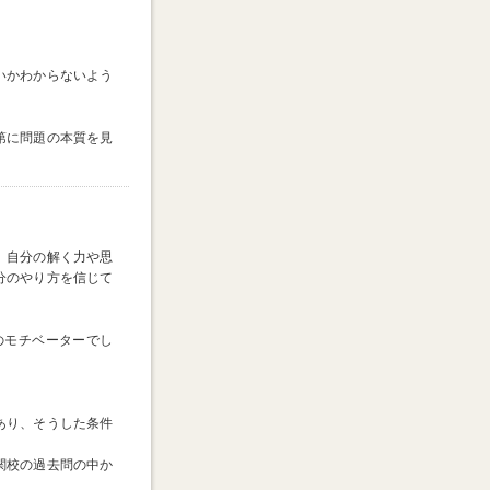
いかわからないよう
第に問題の本質を見
。自分の解く力や思
分のやり方を信じて
のモチベーターでし
あり、そうした条件
関校の過去問の中か