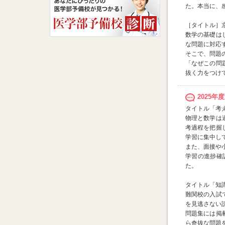
た。本当に、
［タイトル］
数学の基礎は
な問題に対応
そこで、問題
「なぜこの問
抜く力をつけ
2025
タイトル「考
物理と数学は
考過程を把握
学習に集中し
また、面接や
学習の進捗確
た。
タイトル「知
難関校の入試
を見逃さない
問題集には掲
ら奇抜な問題