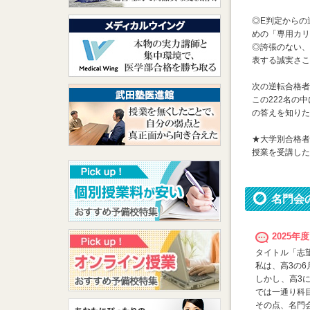
◎E判定からの
めの「専用カリ
◎誇張のない、
表する誠実さこ
次の逆転合格者
この222名の
の答えを知りた
★大学別合格者
授業を受講した
名門会
2025
タイトル「志
私は、高3の
しかし、高3
では一通り科
その点、名門