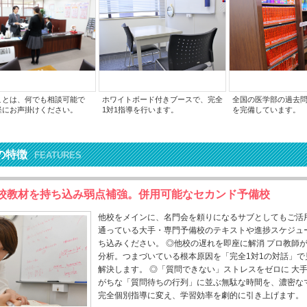
ことは、何でも相談可能で
ホワイトボード付きブースで、完全
全国の医学部の過去
軽にお声掛けください。
1対1指導を行います。
を完備しています。
の特徴
FEATURES
校教材を持ち込み弱点補強。併用可能なセカンド予備校
他校をメインに、名門会を頼りになるサブとしてもご活
通っている大手・専門予備校のテキストや進捗スケジュ
ち込みください。 ◎他校の遅れを即座に解消 プロ教師
分析。つまづいている根本原因を「完全1対1の対話」で
解決します。 ◎「質問できない」ストレスをゼロに 大
がちな「質問待ちの行列」に並ぶ無駄な時間を、濃密な
完全個別指導に変え、学習効率を劇的に引き上げます。