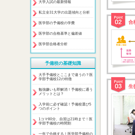
大学入試の最新情報
私立全31大学の出題傾向と分析
合
医学部の予備校の学費
医学部の合格基準と偏差値
医学部合格者分析
予備校の基礎知識
大手予備校とここまで違うの？医
学部予備校12の特徴
生
勉強嫌いも即解消！予備校に通う
メリットとは？
入学前に必ず確認！予備校選び5
つのポイント
1コマ80分、自習は21時まで！医
学部予備校の時間割
一年で合格する！医学部予備校の