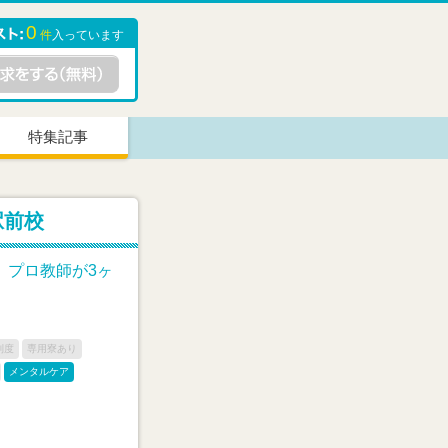
0
件
入っています
特集記事
駅前校
、プロ教師が3ヶ
制度
専用寮あり
メンタルケア