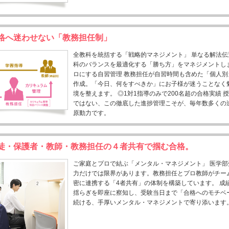
格へ迷わせない「教務担任制」
全教科を統括する「戦略的マネジメント」 単なる解法
科のバランスを最適化する「勝ち方」をマネジメントし
ロにする自習管理 教務担任が自習時間も含めた「個人
作成。「今日、何をすべきか」にお子様が迷うことなく
境を整えます。 ◎1対1指導のみで200名超の合格実績 
ではない、この徹底した進捗管理こそが、毎年数多くの
原動力です。
徒・保護者・教師・教務担任の４者共有で掴む合格。
ご家庭とプロで結ぶ「メンタル・マネジメント」 医学
力だけでは限界があります。教務担任とプロ教師がチー
密に連携する「4者共有」の体制を構築しています。 成
揺らぎを即座に察知し、受験当日まで「合格へのモチベ
続ける、手厚いメンタル・マネジメントで寄り添います