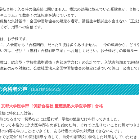
逆転合格：入会時の偏差値は問いません。模試の結果に悩んでいた受験生が、合格
キュラム」で数多くの逆転劇を演じています。
厳格な集計基準：全国学習塾協会の規定を遵守。講習生や模試生を含まない「正規
そが、指導への自信です。
は、お子様です。
中に、入会前から「合格圏内」だった生徒は多くありません。「今の成績から、どう
い方は、ぜひ「（無料）合格戦略立案」へお越しください。お子様だけの最短ルー
数は、総合型・学校推薦型選抜（内部進学含む）の合計です。入試直前期まで継続
生徒のみを対象に、公益社団法人全国学習塾協会の規定に基づいて算出・公表して
の合格者の声
TESTIMONIALS
年度 京都大学医学部［併願合格校 慶應義塾大学医学部］合格
望校に特化した対策」
6月になるまで一切塾などには通わず、学校の勉強だけを行ってきました。
になって本格的に京大医学部をめざし始めた時、それでは足りないことに気がつき
目の内容を学ぶことはできても、ある特定の大学の対策はできないんです。
会では完全1対1の個別指導を通して、自分の志望校に特化した対策をしていただき