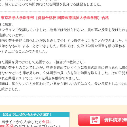
と、解くとかえって時間切れになる問題を見分ける練習もしました。
年度 東京科学大学医学部［併願合格校 国際医療福祉大学医学部］合格
縁に感謝」
オンラインで受講していました。地元では受けられない、質の高い授業を受けられ
感謝しています。
傾向や苦手分野に特化した演習を通して少しずつ自信をつけることができました。
り確かなものにすることができました。理科では、先取り学習や演習を積み重ねる
を引き上げることができました。
れた誘因を見つけ出して処置する」（担当プロ教師より）
問題が苦手とのことでしたが、指導を進めていくうちに数Ⅲの計算に持ち込む以前
はないかという節が見られ、立体図形の扱い方を学ぶ時間を取りました。その甲斐
された共通テストでは、200点満点を獲得できました。
問題は、知らないことを問われているから難しいのではなく、長い考察をしなけれ
え続けました。
8/31までにお問い合わせの方限定！
当サイトから入会した方
全員
に
,000円分
のギフトカードプレゼント