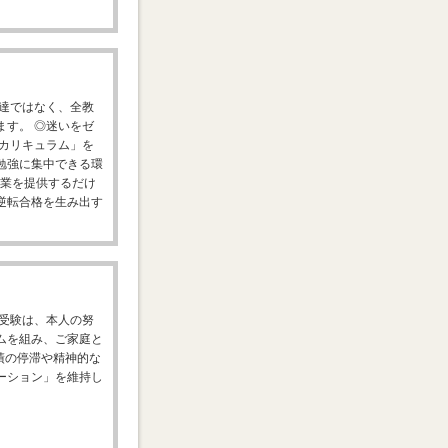
伝達ではなく、全教
ます。 ◎迷いをゼ
別カリキュラム」を
勉強に集中できる環
授業を提供するだけ
逆転合格を生み出す
部受験は、本人の努
ムを組み、ご家庭と
績の停滞や精神的な
ーション」を維持し
。