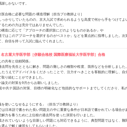
感謝しかないです。
京医合格に必要な問題の 構造理解［担当プロ教師より］
しっかりしていたものの、京大入試で求められるような高度で何から手をつけてよ
するための力は充分ではありませんでした。
の構造に応じて「アプローチの選択肢にどのようなものがあるか」や
題ではこのアプローチを選択するのがベストか」などを重点的に指導しました。次
て、自信を持って入試に臨んでくれました。
年度 名古屋大学医学部［併願合格校 国際医療福祉大学医学部］合格
えの共有と信頼関係」
過去問を先生とともに解き、問題の難しさの種類や程度、箇所などを分析しました
したうえでアドバイスをくださったことで、注力すべきことを客観的に理解し、自
て取り組むことができました。
小論文の対策を9月からお願いしました。
認や共テ国語の対策、目標の明確化など包括的なサポートまでしてくださり、私
識を使いこなせるようにする」（担当プロ教師より）
では日本語で書かれた長い問題文の中に重要な条件が日本語で書かれている場合が
読解力を養うために上位校の過去問を使った演習を行いました。
載されていないような目新しい問題にも対応できるように、典型問題ではなく、難
を選んで解く練習をしてもらいました。