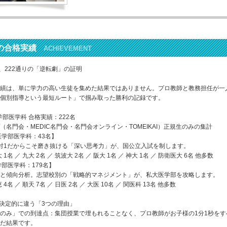
の合格実績
ACHIEVEMENT
は、222通りの「逆転劇」の証明
績は、単に学力の高い生徒を集めた結果ではありません。プロ教師と教務担任が一
個別指導という最短ルート」で掴み取った勝利の記録です。
医学部医学科 合格実績：222名
（名門会・MEDIC名門会・名門会オンライン・TOMEIKAI）正規生のみの集計
医学部医学科：43名】
対1だからこそ磨き抜ける「深い思考力」が、国公立入試を制します。
大 1名 ／ 九大 2名 ／ 筑波大 2名 ／ 阪大 1名 ／ 神大 1名 ／ 防衛医大 6名 他多数
学部医学科：179名】
と傾向分析。志望校別の「戦略的マネジメント」が、私大医学部を攻略します。
 4名 ／ 順天 7名 ／ 日医 2名 ／ 大医 10名 ／ 関医科 13名 他多数
と決定的に違う「3つの理由」
のみ」での到達点：集団授業で埋もれることなく、プロ教師がお子様の1分1秒をす
だ結果です。