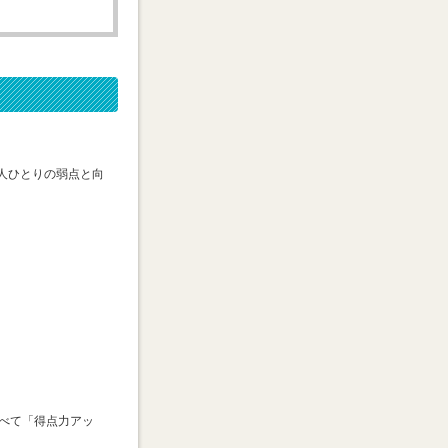
人ひとりの弱点と向
べて「得点力アッ