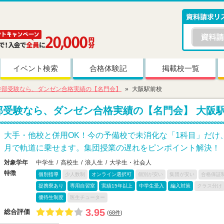
イベント検索
合格体験記
掲載校一覧
学部受験なら、ダンゼン合格実績の【名門会】
大阪駅前校
部受験なら、ダンゼン合格実績の【名門会】
大阪
大手・他校と併用OK！今の予備校で未消化な「1科目」だけ
月で軌道に乗せます。集団授業の遅れをピンポイント解決！
対象学年
中学生
高校生
浪人生
大学生・社会人
特徴
個別指導
少人数制
オンライン選択可
個別が安い
集団が安い
合格保証
提携寮あり
専用自習室
実績15年以上
中学生受入
編入対策
クラス分け
優待生制度
医生チューター
3.95
総合評価
(
68件
)