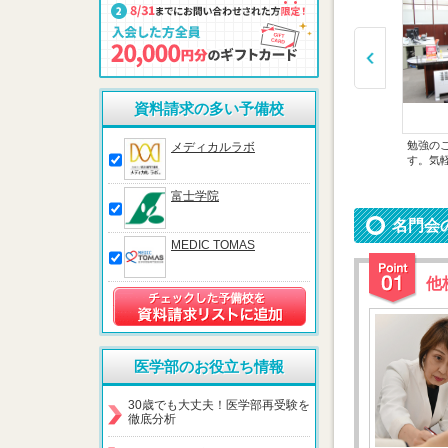
資料請求の多い予備校
など
毎日使用可能な、静かで集中できる
教室で終日勉強する人が多く、休憩
勉強の
メディカルラボ
自習室を設置しています。
スペースを設置しています。
す。気
富士学院
名門会
MEDIC TOMAS
他
医学部のお役立ち情報
30歳でも大丈夫！医学部再受験を
徹底分析