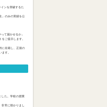
ラインを突破するた
生」のみの実績を公
やって届かせるか」
トをご提示します。
的に在籍し、正規の
います。
ました。学校の授業
、非常に助かりまし