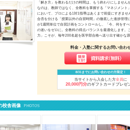
「解き方」を教わるだけの時間は、もう終わりにしませんか
なのは、教師ではなく、全教科を掌握する「マネジメント
において、プロによる1対1指導はあくまで前提にすぎませ
合否を分ける「授業以外の自習時間」の徹底した進捗管理に
が1週間単位で自習計画をコントロールし、「今、何をす
の迷いをゼロに。全教科の得点バランスを最適化します。
力」こそが、毎年200名超を医学部合格へ送り出す確かな
料金・入塾に関するお問い合わ
8/31までにお問い合わせの方限定！
当サイトから入会した方
全員
に
20,000円分
のギフトカードプレゼ
の校舎画像
PHOTOS