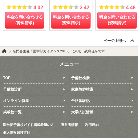
4.02
3.42
4.48
料金を問い合わせる
料金を問い合わせる
料金を問い合わせる
(資料請求)
(資料請求)
(資料請求)
ページ上部へ
名門会主催「医学部ガイダンス2016」（東京）残席僅かです
メニュー
TOP
予備校検索
予備校診断
家庭教師検索
オンライン特集
合格体験記
掲載校一覧
大学入試情報
医学部予備校ガイド掲載希望の方
運営者情報
利用規約
個人情報保護方針