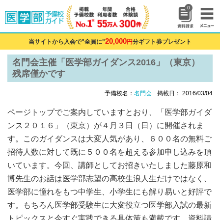
0
20,000
当サイトから入会で"全員に"
円
分ギフト券プレゼント
名門会主催「医学部ガイダンス2016」（東京）
残席僅かです
予備校名：
名門会
掲載日： 2016/03/04
ページトップでご案内していますとおり、「医学部ガイダ
ンス２０１６」（東京）が４月３日（日）に開催されま
す。このガイダンスは大変人気があり、６００名の無料ご
招待人数に対して既に５００名を超える参加申し込みを頂
いています。今回、講師としてお招きいたしました藤原和
博先生のお話は医学部志望の高校生浪人生だけではなく、
医学部に憧れをもつ中学生、小学生にも解り易いと好評で
す。もちろん医学部受験生に大変役立つ医学部入試の最新
トピックスと今すぐ実践できる具体策も満載です。資料請