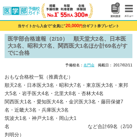
0
20,000
当サイトから入会で"全員に"
円
分ギフト券プレゼント
医学部合格速報（2/10） 順天堂大2名、日本医
大3名、昭和大7名、関西医大1名ほか計69名がす
でに合格
予備校名：
名門会
掲載日： 2017/02/11
おもな合格校一覧（推薦含む）
順天2名・日本医大3名・昭和大7名・東京医大3名・東邦
大5名・岩手医大4名・北里大8名・杏林大4名
関西医大1名・愛知医大4名・金沢医大3名・藤田保健7
名・近畿大3名・兵庫医大3名
筑波大1名・神戸大1名・岡山大1
名 など合計69名（2/10
判明分）