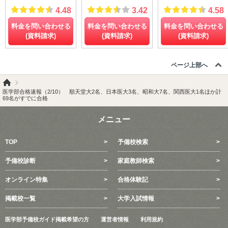
4.48
3.42
4.58
料金を問い合わせる
料金を問い合わせる
料金を問い合わせる
(資料請求)
(資料請求)
(資料請求)
ページ上部へ
医学部合格速報（2/10） 順天堂大2名、日本医大3名、昭和大7名、関西医大1名ほか計
69名がすでに合格
メニュー
TOP
予備校検索
予備校診断
家庭教師検索
オンライン特集
合格体験記
掲載校一覧
大学入試情報
医学部予備校ガイド掲載希望の方
運営者情報
利用規約