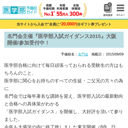
0
20,000
当サイトから入会で"全員に"
円
分ギフト券プレゼント
名門会主催『医学部入試ガイダンス2015』大阪
開催/参加受付中！
予備校名：
名門会
掲載日： 2015/08/09
医学部合格に向けて毎日頑張っておられる受験生の方はも
ちろんのこと、
医学部に関心をお持ちのすべての生徒・ご父兄の方々の為
に
名門会では毎年著名な講師を迎え、医学部入試の最新動向
と合格への具体策がわかる
「医学部入試ガイダンス」を開催し、大好評を頂いて参り
ました。
今年も大盛況の内に終了致しました東京開催（8/9 日