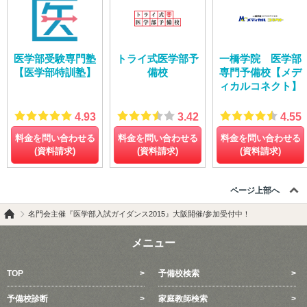
医学部受験専門塾
トライ式医学部予
一橋学院 医学部
【医学部特訓塾】
備校
専門予備校【メデ
ィカルコネクト】
4.93
3.42
4.55
料金を問い合わせる
料金を問い合わせる
料金を問い合わせる
(資料請求)
(資料請求)
(資料請求)
ページ上部へ
名門会主催『医学部入試ガイダンス2015』大阪開催/参加受付中！
メニュー
TOP
予備校検索
予備校診断
家庭教師検索