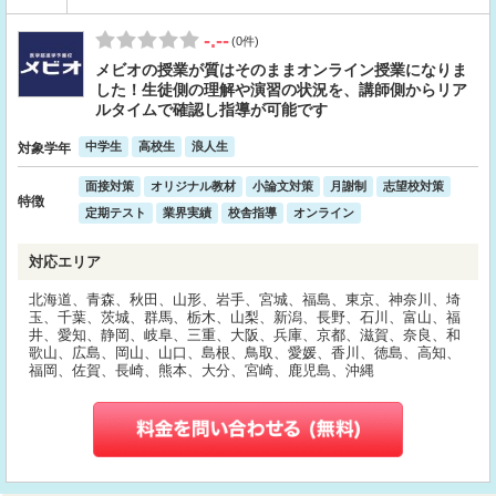
-.--
(0件)
メビオの授業が質はそのままオンライン授業になりま
した！生徒側の理解や演習の状況を、講師側からリア
ルタイムで確認し指導が可能です
中学生
高校生
浪人生
対象学年
面接対策
オリジナル教材
小論文対策
月謝制
志望校対策
特徴
定期テスト
業界実績
校舎指導
オンライン
対応エリア
北海道、青森、秋田、山形、岩手、宮城、福島、東京、神奈川、埼
玉、千葉、茨城、群馬、栃木、山梨、新潟、長野、石川、富山、福
井、愛知、静岡、岐阜、三重、大阪、兵庫、京都、滋賀、奈良、和
歌山、広島、岡山、山口、島根、鳥取、愛媛、香川、徳島、高知、
福岡、佐賀、長崎、熊本、大分、宮崎、鹿児島、沖縄