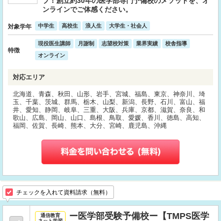
プ！創立約30年の医学部専門予備校のメソッドを、オ
ンラインでご体感ください。
中学生
高校生
浪人生
大学生・社会人
対象学年
現役医生講師
月謝制
志望校対策
業界実績
校舎指導
特徴
オンライン
対応エリア
北海道、青森、秋田、山形、岩手、宮城、福島、東京、神奈川、埼
玉、千葉、茨城、群馬、栃木、山梨、新潟、長野、石川、富山、福
井、愛知、静岡、岐阜、三重、大阪、兵庫、京都、滋賀、奈良、和
歌山、広島、岡山、山口、島根、鳥取、愛媛、香川、徳島、高知、
福岡、佐賀、長崎、熊本、大分、宮崎、鹿児島、沖縄
チェックを入れて資料請求（無料）
ー医学部受験予備校ー【TMPS医学
通信教育
ネット学習