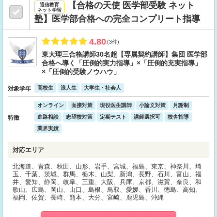
【合格の天使 医学部受験 ネット
通信教育
ネット学習
塾】医学部合格への完全コンプリート指導
4.80
(3件)
東大理三合格講師30名超【専属契約講師】集団 医学部
合格へ導く「圧倒的実力指導」×「圧倒的充実指導」
×「圧倒的受験ノウハウ」
高校生
浪人生
大学生・社会人
対象学年
オンライン
面接対策
現役医生講師
小論文対策
月謝制
進路相談
志望校対策
定期テスト
講師選択可
校舎指導
特徴
業界実績
対応エリア
北海道、青森、秋田、山形、岩手、宮城、福島、東京、神奈川、埼
玉、千葉、茨城、群馬、栃木、山梨、新潟、長野、石川、富山、福
井、愛知、静岡、岐阜、三重、大阪、兵庫、京都、滋賀、奈良、和
歌山、広島、岡山、山口、島根、鳥取、愛媛、香川、徳島、高知、
福岡、佐賀、長崎、熊本、大分、宮崎、鹿児島、沖縄