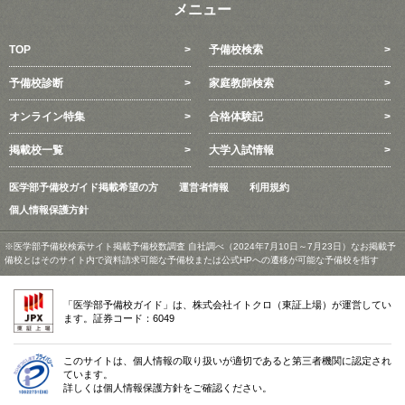
メニュー
TOP
予備校検索
予備校診断
家庭教師検索
オンライン特集
合格体験記
掲載校一覧
大学入試情報
医学部予備校ガイド掲載希望の方
運営者情報
利用規約
個人情報保護方針
※医学部予備校検索サイト掲載予備校数調査 自社調べ（2024年7月10日～7月23日）なお掲載予
備校とはそのサイト内で資料請求可能な予備校または公式HPへの遷移が可能な予備校を指す
「医学部予備校ガイド」は、株式会社イトクロ（東証上場）が運営してい
ます。証券コード：6049
このサイトは、個人情報の取り扱いが適切であると第三者機関に認定され
ています。
詳しくは個人情報保護方針をご確認ください。