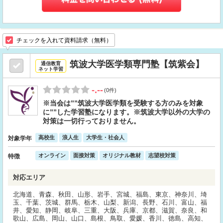
チェックを入れて資料請求（無料）
筑波大学医学類専門塾【筑紫会】
通信教育
ネット学習
-.--
(0件)
※当会は””筑波大学医学類を受験する方のみを対象
に””した学習塾になります。※筑波大学以外の大学の
対策は一切行っておりません。
高校生
浪人生
大学生・社会人
対象学年
オンライン
面接対策
オリジナル教材
志望校対策
特徴
対応エリア
北海道、青森、秋田、山形、岩手、宮城、福島、東京、神奈川、埼
玉、千葉、茨城、群馬、栃木、山梨、新潟、長野、石川、富山、福
井、愛知、静岡、岐阜、三重、大阪、兵庫、京都、滋賀、奈良、和
歌山、広島、岡山、山口、島根、鳥取、愛媛、香川、徳島、高知、