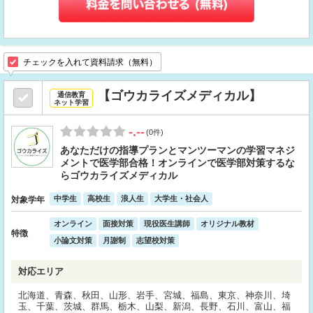
チェックを入れて資料請求（無料）
【ゴウカライズメディカル】
通信教育
ネット学習
-.--
(0件)
あなただけの指導プランとマンツーマンの学習マネジ
メントで医学部合格！オンラインで医学部対策するな
らゴウカライズメディカル
中学生
高校生
浪人生
大学生・社会人
対象学年
オンライン
面接対策
現役医生講師
オリジナル教材
特徴
小論文対策
月謝制
志望校対策
対応エリア
北海道、青森、秋田、山形、岩手、宮城、福島、東京、神奈川、埼
玉、千葉、茨城、群馬、栃木、山梨、新潟、長野、石川、富山、福