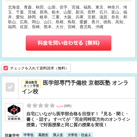
北海道、青森、秋田、山形、岩手、宮城、福島、東京、神奈川、埼
玉、千葉、茨城、群馬、栃木、山梨、新潟、長野、石川、富山、福
井、愛知、静岡、岐阜、三重、大阪、兵庫、京都、滋賀、奈良、和
歌山、広島、岡山、山口、島根、鳥取、愛媛、香川、徳島、高知、
福岡、佐賀、長崎、熊本、大分、宮崎、鹿児島、沖縄
チェックを入れて資料請求（無料）
医学部専門予備校 京都医塾 オンラ
通信教育
ネット学習
イン校
-.--
(0件)
自宅にいながら医学部合格を目指す！『見る・聞く・
書く・話す』 すべてが「完全同時双方向のオンライン
授業」で対面授業と同じ質の授業を実現！
中学生
高校生
浪人生
大学生・社会人
対象学年