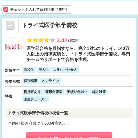
チェックを入れて資料請求（無料）
トライ式医学部予備校
3.42
(102件)
医学部合格を目指すなら、完全1対1のトライ。140万
人以上の指導実績と、「トライ式医学部予備校」専門
チームのサポートで合格を実現。
高校生
浪人生
大学生・社会人
対象学年
個別指導
オンライン
授業形式
提携寮あり
専用自習室
実績15年以上
編入対策
特徴
医生チューター
トライ式医学部予備校の校舎一覧
全国47都道府県に全600教室以上！