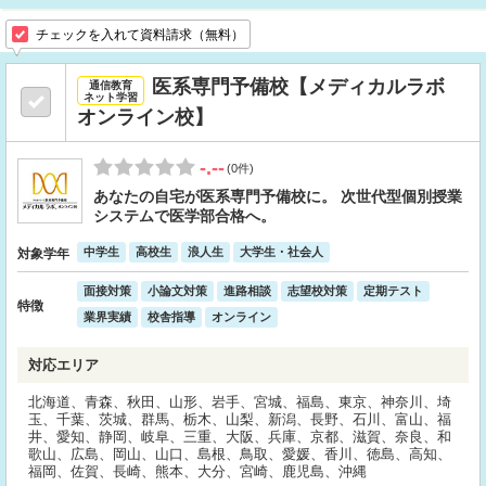
チェックを入れて資料請求（無料）
医系専門予備校【メディカルラボ
通信教育
ネット学習
オンライン校】
-.--
(0件)
あなたの自宅が医系専門予備校に。 次世代型個別授業
システムで医学部合格へ。
中学生
高校生
浪人生
大学生・社会人
対象学年
面接対策
小論文対策
進路相談
志望校対策
定期テスト
特徴
業界実績
校舎指導
オンライン
対応エリア
北海道、青森、秋田、山形、岩手、宮城、福島、東京、神奈川、埼
玉、千葉、茨城、群馬、栃木、山梨、新潟、長野、石川、富山、福
井、愛知、静岡、岐阜、三重、大阪、兵庫、京都、滋賀、奈良、和
歌山、広島、岡山、山口、島根、鳥取、愛媛、香川、徳島、高知、
福岡、佐賀、長崎、熊本、大分、宮崎、鹿児島、沖縄