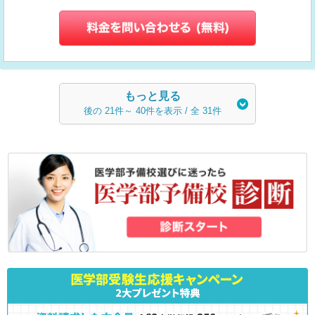
もっと見る
後の
21
件～
40
件を表示 / 全
31
件