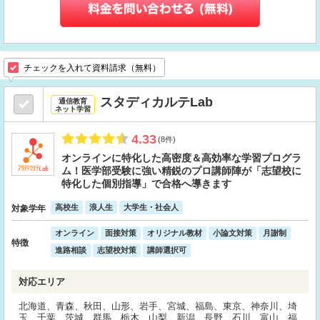
チェックを入れて資料請求（無料）
スタディカルテLab
通信教育
ネット学習
4.33
(8件)
オンラインに特化した高密度＆高効率な学習プログラ
ム！医学部受験に強い精鋭のプロ講師陣が「志望校に
特化した個別指導」で合格へ導きます
高校生
浪人生
大学生・社会人
対象学年
オンライン
面接対策
オリジナル教材
小論文対策
月謝制
特徴
進路相談
志望校対策
講師選択可
対応エリア
北海道、青森、秋田、山形、岩手、宮城、福島、東京、神奈川、埼
玉、千葉、茨城、群馬、栃木、山梨、新潟、長野、石川、富山、福