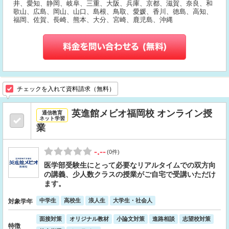
井、愛知、静岡、岐阜、三重、大阪、兵庫、京都、滋賀、奈良、和
歌山、広島、岡山、山口、島根、鳥取、愛媛、香川、徳島、高知、
福岡、佐賀、長崎、熊本、大分、宮崎、鹿児島、沖縄
チェックを入れて資料請求（無料）
英進館メビオ福岡校 オンライン授
通信教育
ネット学習
業
-.--
(0件)
医学部受験生にとって必要なリアルタイムでの双方向
の講義、少人数クラスの授業がご自宅で受講いただけ
ます。
中学生
高校生
浪人生
大学生・社会人
対象学年
面接対策
オリジナル教材
小論文対策
進路相談
志望校対策
特徴