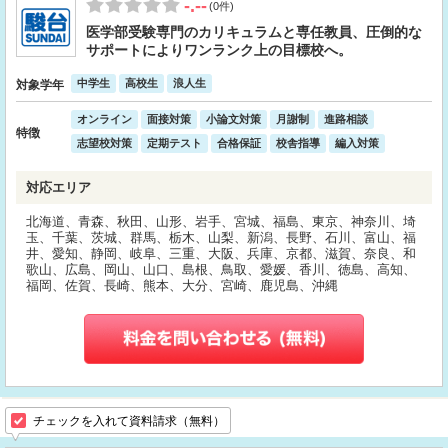
-.--
(0件)
医学部受験専門のカリキュラムと専任教員、圧倒的な
サポートによりワンランク上の目標校へ。
中学生
高校生
浪人生
対象学年
オンライン
面接対策
小論文対策
月謝制
進路相談
特徴
志望校対策
定期テスト
合格保証
校舎指導
編入対策
対応エリア
北海道、青森、秋田、山形、岩手、宮城、福島、東京、神奈川、埼
玉、千葉、茨城、群馬、栃木、山梨、新潟、長野、石川、富山、福
井、愛知、静岡、岐阜、三重、大阪、兵庫、京都、滋賀、奈良、和
歌山、広島、岡山、山口、島根、鳥取、愛媛、香川、徳島、高知、
福岡、佐賀、長崎、熊本、大分、宮崎、鹿児島、沖縄
チェックを入れて資料請求（無料）