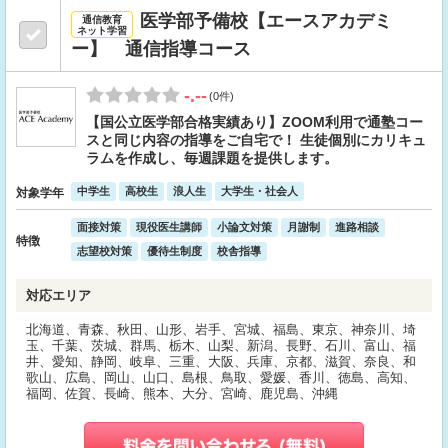
医学部予備校【エースアカデミ
通信教育
ネット学習
ー】 通信指導コース
-.--
(0件)
【国公立医学部合格実績あり】ZOOM利用で通塾コー
スと同じ内容の指導をご自宅で！ 生徒個別にカリキュ
ラムを作成し、毎週課題を提供します。
中学生
高校生
浪人生
大学生・社会人
対象学年
面接対策
現役医生講師
小論文対策
月謝制
進路相談
特徴
志望校対策
優待生制度
校舎指導
対応エリア
北海道、青森、秋田、山形、岩手、宮城、福島、東京、神奈川、埼
玉、千葉、茨城、群馬、栃木、山梨、新潟、長野、石川、富山、福
井、愛知、静岡、岐阜、三重、大阪、兵庫、京都、滋賀、奈良、和
歌山、広島、岡山、山口、島根、鳥取、愛媛、香川、徳島、高知、
福岡、佐賀、長崎、熊本、大分、宮崎、鹿児島、沖縄