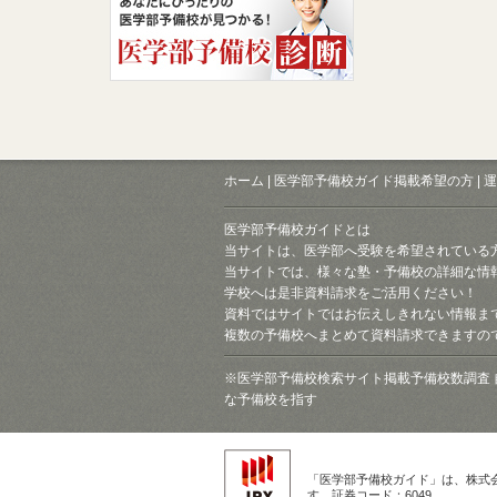
ホーム
|
医学部予備校ガイド掲載希望の方
|
運
医学部予備校ガイドとは
当サイトは、医学部へ受験を希望されている
当サイトでは、様々な塾・予備校の詳細な情
学校へは是非資料請求をご活用ください！
資料ではサイトではお伝えしきれない情報ま
複数の予備校へまとめて資料請求できますの
※医学部予備校検索サイト掲載予備校数調査 
な予備校を指す
「医学部予備校ガイド」は、株式
す。証券コード：6049