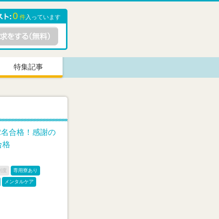
0
件
入っています
特集記事
12名合格！感謝の
合格
制度
専用寮あり
メンタルケア