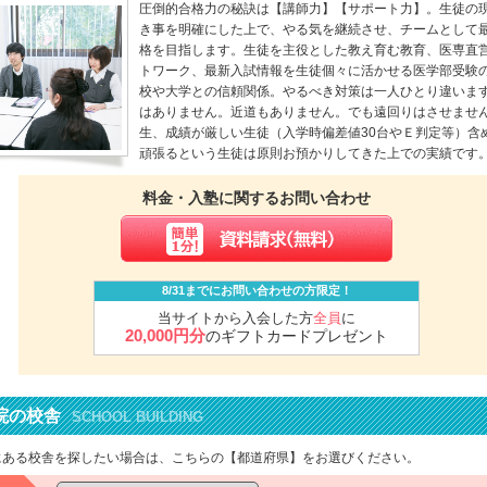
圧倒的合格力の秘訣は【講師力】【サポート力】。生徒の
き事を明確にした上で、やる気を継続させ、チームとして
格を目指します。生徒を主役とした教え育む教育、医専直営
トワーク、最新入試情報を生徒個々に活かせる医学部受験
校や大学との信頼関係。やるべき対策は一人ひとり違いま
はありません。近道もありません。でも遠回りはさせませ
生、成績が厳しい生徒（入学時偏差値30台やＥ判定等）含
頑張るという生徒は原則お預かりしてきた上での実績です
料金・入塾に関するお問い合わせ
8/31までにお問い合わせの方限定！
当サイトから入会した方
全員
に
20,000円分
のギフトカードプレゼント
院の校舎
SCHOOL BUILDING
にある校舎を探したい場合は、こちらの【都道府県】をお選びください。