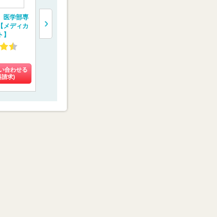
 医学部専
医学部予備校【富士
医学部専門予備校
医学部専門
【メディカ
学院】
【メディカルフォレ
【京都医塾
ト】
スト】
4.02
4.58
4.48
(9件)
(8件)
(8件)
い合わせる
料金を問い合わせる
料金を問い合わせる
料金を問い
料請求)
(資料請求)
(資料請求)
(資料請