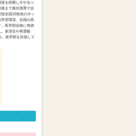
現状を把握し今やるべ
最後まで責任指導で合
校全国10校舎のネッ
の学習環境、全国の高
す。医学部合格に奇跡
ん。多浪生や再受験
め、医学部を目指して
。