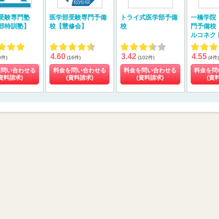
受験専門塾
医学部受験専門予備
トライ式医学部予備
一橋学院
部特訓塾】
校【慧修会】
校
門予備校
ルコネク
4.60
3.42
4.55
3件)
(16件)
(102件)
(4件)
を問い合わせる
料金を問い合わせる
料金を問い合わせる
料金を問
資料請求)
(資料請求)
(資料請求)
(資