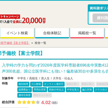
イベント検索
合格体験記
掲載校一覧
学部予備校【富士学院】
校舎一覧
部予備校【富士学院】
入学時の学力を問わず2026年度医学科専願者696名中実数4
声300名超。国公立医学科にも強い！偏差値30台や多浪生も
対象学年
中学生
高校生
浪人生
大学生・社会人
特徴
個別指導
少人数制
オンライン選択可
個別が安い
集団が安い
合格保証
提携寮あり
専用自習室
実績15年以上
中学生受入
編入対策
クラス分け
優待生制度
医生チューター
4.02
総合評価
(
9件
)