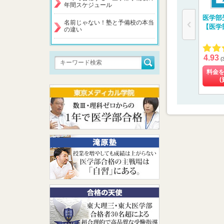
年間スケジュール
医学部
名前じゃない！塾と予備校の本当
【医学
の違い
4.93
(
料金
(