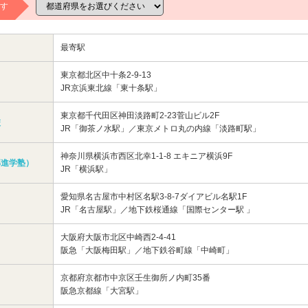
す
最寄駅
東京都北区中十条2-9-13
JR京浜東北線「東十条駅」
東京都千代田区神田淡路町2-23菅山ビル2F
校
JR「御茶ノ水駅」／東京メトロ丸の内線「淡路町駅」
神奈川県横浜市西区北幸1-1-8 エキニア横浜9F
部進学塾）
JR「横浜駅」
愛知県名古屋市中村区名駅3-8-7ダイアビル名駅1F
JR「名古屋駅」／地下鉄桜通線「国際センター駅 」
大阪府大阪市北区中崎西2-4-41
阪急「大阪梅田駅」／地下鉄谷町線「中崎町」
京都府京都市中京区壬生御所ノ内町35番
阪急京都線「大宮駅」