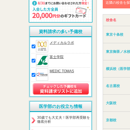
近隣の校舎を探
校舎名
資料請求の多い予備校
東京十条校
メディカルラボ
東京御茶ノ水
富士学院
横浜校（医学
MEDIC TOMAS
名古屋校
大阪校
医学部のお役立ち情報
30歳でも大丈夫！医学部再受験を
京都校
徹底分析