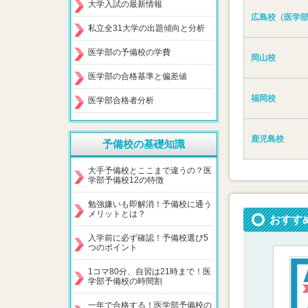
大学入試の最新情報
広島校（医学
私立全31大学の出題傾向と分析
医学部の予備校の学費
岡山校
医学部の合格基準と偏差値
福岡校
医学部合格者分析
鹿児島校
予備校の基礎知識
大手予備校とここまで違うの？医
学部予備校12の特徴
勉強嫌いも即解消！予備校に通う
メリットとは？
おすす
入学前に必ず確認！予備校選び5
つのポイント
1コマ80分、自習は21時まで！医
学部予備校の時間割
一年で合格する！医学部予備校の