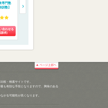
験専門塾
医系専門予備校【メ
医学部受験専門予備
一橋学院 
特訓塾】
ディカルラボ】
校【慧修会】
門予備校【
ルコネクト
4.27
4.60
4.55
(108件)
(16件)
(4件)
い合わせる
料金を問い合わせる
料金を問い合わせる
料金を問い
料請求)
(資料請求)
(資料請求)
(資料請
る比較・検索サイトです。
が最も有効な手段となりますので、興味のある
つながる可能性が高くなります。