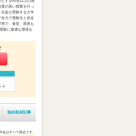
とする40名以上の講
密度の高い授業を行っ
、生徒が受験する大学
で全力で受験生と併走
専用で、食堂、厨房も
部受験に最適な環境を
せ
ント
独自取材記事
料金はすべて税込です。