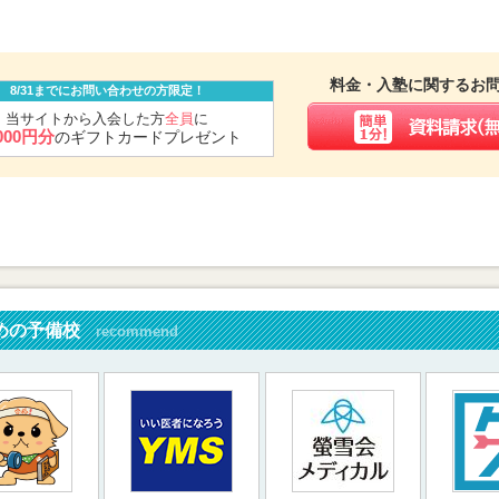
料金・入塾に関するお
8/31までにお問い合わせの方限定！
当サイトから入会した方
全員
に
,000円分
のギフトカードプレゼント
めの予備校
recommend