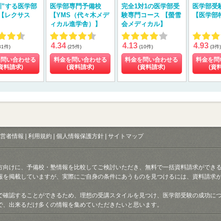
訓”する医学部
医学部専門予備校
完全1対1の医学部受
医学部受
【レクサス
【YMS（代々木メデ
験専門コース 【螢雪
【医学部
ィカル進学舎）】
会メディカル】
4.34
4.13
4.93
31件)
(25件)
(10件)
(3件)
を問い合わせる
料金を問い合わせる
料金を問い合わせる
料金を問
資料請求)
(資料請求)
(資料請求)
(資
営者情報
|
利用規約
|
個人情報保護方針
|
サイトマップ
方向けに、予備校・塾情報を比較してご検討いただき、無料で一括資料請求ができ
報を掲載していますが、実際にご自身の条件にあうものを見つけるには、資料請求
で確認することができるため、理想の受講スタイルを見つけ、医学部受験の成功に
で、出来るだけ多くの情報を集めていただきたいと思います。