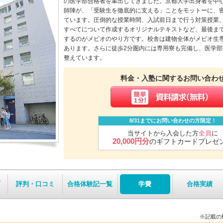
の医学部合格者を輩出してきました。京都大学出身者を中心
師陣が、「受験生を徹底的に支える」ことをモットーに、
ています。圧倒的な授業時間、入試前日まで行う対策授業
すべてについて作成するオリジナルテキストなど、最後ま
するのがメビオのやり方です。校舎は建物全体がメビオ生
あります。さらに徒歩2分圏内には専用寮も完備し、医学
整えています。
料金・入塾に関するお問い合わ
8/31までにお問い合わせの方限定！
当サイトから入会した方
全員
に
20,000円分
のギフトカードプレゼ
評判・口コミ
合格体験記一覧
学費
合格実績
※記載の