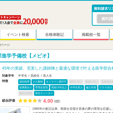
イベント検索
合格体験記
掲載校一覧
費ページ
部進学予備校【メビオ】
45年の実績、充実した講師陣と最適な環境で叶える医学部合
対象学年
中学生
高校生
浪人生
特徴
個別指導
少人数制
オンライン選択可
個別が安い
集団が安い
合格保証
提携寮あり
専用自習室
実績15年以上
中学生受入
編入対策
クラス分け
優待生制度
医生チューター
4.00
総合評価
(
4件
)
1980年の創立以来、医師を目指す若者の夢の実現を応援し、