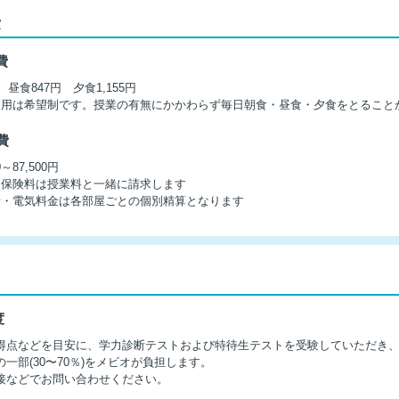
費
費
 昼食847円 夕食1,155円
利用は希望制です。授業の有無にかかわらず毎日朝食・昼食・夕食をとること
費
0～87,500円
・保険料は授業料と一緒に請求します
話・電気料金は各部屋ごとの個別精算となります
度
得点などを目安に、学力診断テストおよび特待生テストを受験していただき
一部(30〜70％)をメビオが負担します。
接などでお問い合わせください。