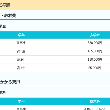
る項目
金・教材費
学金
学年
入学金
高卒生
330,000円
高3生
165,000円
高2生
110,000円
高1生
55,000円
でかかる費用
業料
学年
授業料
高卒生
4,840円／時間