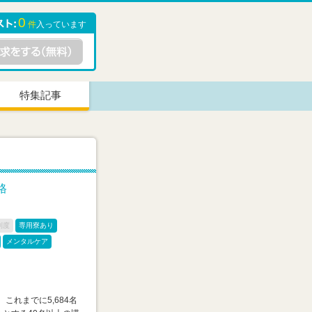
0
件
入っています
特集記事
格
制度
専用寮あり
メンタルケア
これまでに5,684名