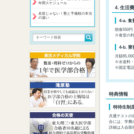
年間スケジュール
生活
名前じゃない！塾と予備校の本当
の違い
食
朝食550円
※食堂の
寮
月額85,00
※水道料
※固定電
特典情報
特待生制
共通テストの
合には、学費の
詳細は入会面