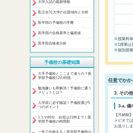
大学入試の最新情報
私立全31大学の出題傾向と分析
医学部の予備校の学費
医学部の合格基準と偏差値
※授業料
医学部合格者分析
※1授業は
※個別授
予備校の基礎知識
大手予備校とここまで違うの？医
学部予備校12の特徴
任意でかか
勉強嫌いも即解消！予備校に通う
メリットとは？
その
入学前に必ず確認！予備校選び5
備
つのポイント
【月納制
1コマ80分、自習は21時まで！医
メビオで
学部予備校の時間割
お送りし
一年で合格する！医学部予備校の