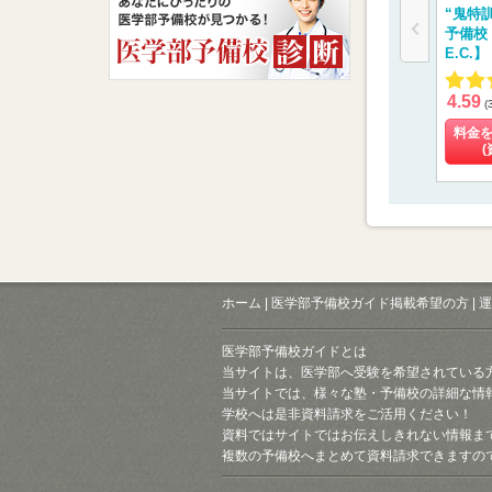
“鬼特
予備校
E.C.】
4.59
(
料金
(
ホーム
|
医学部予備校ガイド掲載希望の方
|
運
医学部予備校ガイドとは
当サイトは、医学部へ受験を希望されている
当サイトでは、様々な塾・予備校の詳細な情
学校へは是非資料請求をご活用ください！
資料ではサイトではお伝えしきれない情報ま
複数の予備校へまとめて資料請求できますの