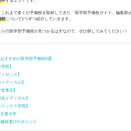
集中
するエリアです。
、これまで多くの予備校を取材してきた「医学部予備校ガイド」編集部
備校
について1つずつ紹介していきます。
たりの医学部予備校が見つかるはずなので、ぜひ探してみてください！
のおすすめの医学部予備校6選
谷学院】
ディセンス】
谷メディカル】
び舎東京】
雪会メディカル】
ルリックス学院】
の主要大学
予備校選びのポイント