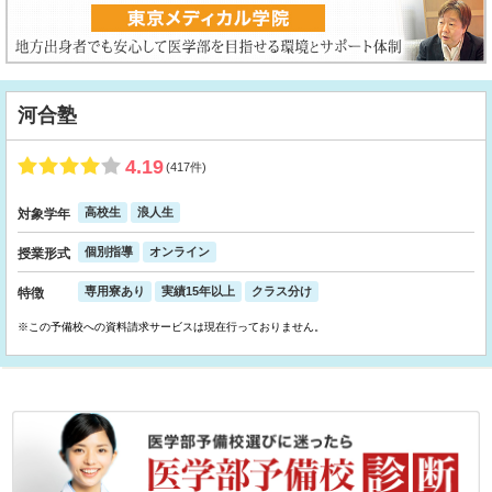
河合塾
4.19
(417件)
高校生
浪人生
対象学年
個別指導
オンライン
授業形式
専用寮あり
実績15年以上
クラス分け
特徴
※この予備校への資料請求サービスは現在行っておりません。