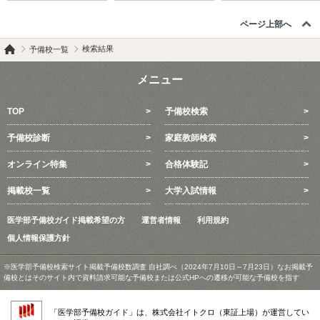
ページ上部へ
検索結果
予備校一覧
メニュー
TOP
予備校検索
予備校診断
家庭教師検索
オンライン特集
合格体験記
掲載校一覧
大学入試情報
医学部予備校ガイド掲載希望の方
運営者情報
利用規約
個人情報保護方針
※医学部予備校検索サイト掲載予備校数調査 自社調べ（2024年7月10日～7月23日）なお掲載予
備校とはそのサイト内で資料請求可能な予備校または公式HPへの遷移が可能な予備校を指す
「医学部予備校ガイド」は、株式会社イトクロ（東証上場）が運営してい