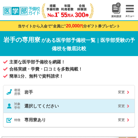
0
20,000
当サイトから入会で"全員に"
円
分ギフト券プレゼント
岩手の専用寮
がある医学部予備校一覧｜医学部受験の予
備校を徹底比較
主要な医学部予備校を網羅！
合格実績・学費・口コミを多数掲載！
簡単1分、無料で資料請求！
都道
岩手
変更
府県
対象
選択してください
変更
学年
専用寮あり
変更
特徴