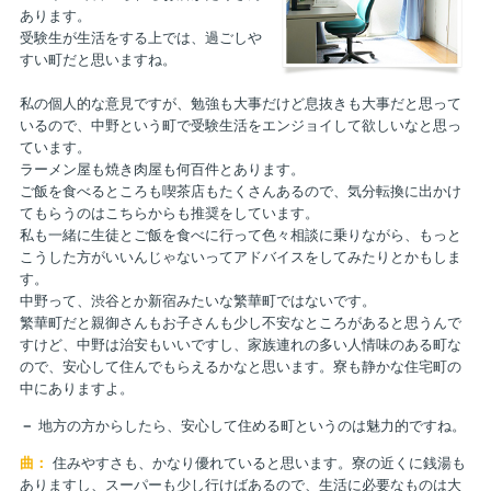
あります。
受験生が生活をする上では、過ごしや
すい町だと思いますね。
私の個人的な意見ですが、勉強も大事だけど息抜きも大事だと思って
いるので、中野という町で受験生活をエンジョイして欲しいなと思っ
ています。
ラーメン屋も焼き肉屋も何百件とあります。
ご飯を食べるところも喫茶店もたくさんあるので、気分転換に出かけ
てもらうのはこちらからも推奨をしています。
私も一緒に生徒とご飯を食べに行って色々相談に乗りながら、もっと
こうした方がいいんじゃないってアドバイスをしてみたりとかもしま
す。
中野って、渋谷とか新宿みたいな繁華町ではないです。
繁華町だと親御さんもお子さんも少し不安なところがあると思うんで
すけど、中野は治安もいいですし、家族連れの多い人情味のある町な
ので、安心して住んでもらえるかなと思います。寮も静かな住宅町の
中にありますよ。
－
地方の方からしたら、安心して住める町というのは魅力的ですね。
曲：
住みやすさも、かなり優れていると思います。寮の近くに銭湯も
ありますし、スーパーも少し行けばあるので、生活に必要なものは大