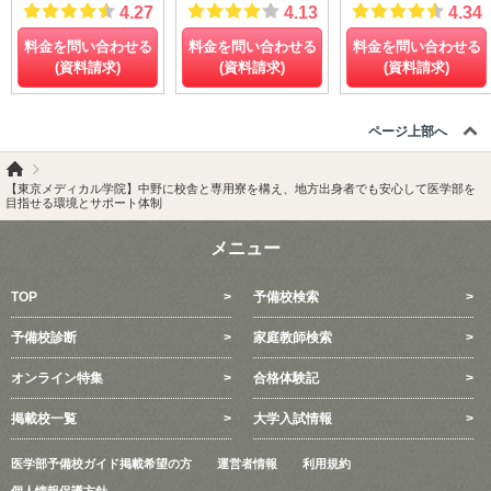
4.27
4.13
4.34
料金を問い合わせる
料金を問い合わせる
料金を問い合わせる
(資料請求)
(資料請求)
(資料請求)
ページ上部へ
【東京メディカル学院】中野に校舎と専用寮を構え、地方出身者でも安心して医学部を
目指せる環境とサポート体制
メニュー
TOP
予備校検索
予備校診断
家庭教師検索
オンライン特集
合格体験記
掲載校一覧
大学入試情報
医学部予備校ガイド掲載希望の方
運営者情報
利用規約