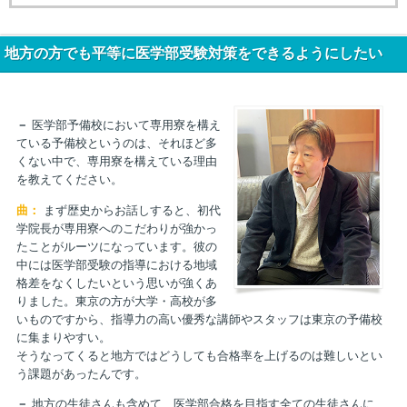
地方の方でも平等に医学部受験対策をできるようにしたい
－
医学部予備校において専用寮を構え
ている予備校というのは、それほど多
くない中で、専用寮を構えている理由
を教えてください。
曲：
まず歴史からお話しすると、初代
学院長が専用寮へのこだわりが強かっ
たことがルーツになっています。彼の
中には医学部受験の指導における地域
格差をなくしたいという思いが強くあ
りました。東京の方が大学・高校が多
いものですから、指導力の高い優秀な講師やスタッフは東京の予備校
に集まりやすい。
そうなってくると地方ではどうしても合格率を上げるのは難しいとい
う課題があったんです。
－
地方の生徒さんも含めて、医学部合格を目指す全ての生徒さんに、