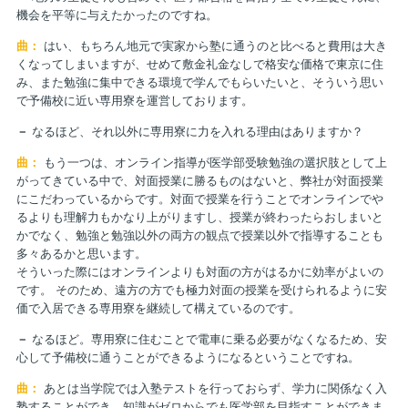
機会を平等に与えたかったのですね。
曲：
はい、もちろん地元で実家から塾に通うのと比べると費用は大き
くなってしまいますが、せめて敷金礼金なしで格安な価格で東京に住
み、また勉強に集中できる環境で学んでもらいたいと、そういう思い
で予備校に近い専用寮を運営しております。
－
なるほど、それ以外に専用寮に力を入れる理由はありますか？
曲：
もう一つは、オンライン指導が医学部受験勉強の選択肢として上
がってきている中で、対面授業に勝るものはないと、弊社が対面授業
にこだわっているからです。対面で授業を行うことでオンラインでや
るよりも理解力もかなり上がりますし、授業が終わったらおしまいと
かでなく、勉強と勉強以外の両方の観点で授業以外で指導することも
多々あるかと思います。
そういった際にはオンラインよりも対面の方がはるかに効率がよいの
です。 そのため、遠方の方でも極力対面の授業を受けられるように安
価で入居できる専用寮を継続して構えているのです。
－
なるほど。専用寮に住むことで電車に乗る必要がなくなるため、安
心して予備校に通うことができるようになるということですね。
曲：
あとは当学院では入塾テストを行っておらず、学力に関係なく入
塾することができ、知識がゼロからでも医学部を目指すことができま