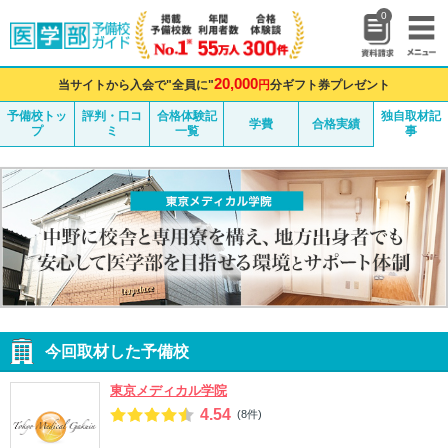
0
20,000
当サイトから入会で"全員に"
円
分ギフト券プレゼント
予備校トッ
評判・口コ
合格体験記
独自取材記
学費
合格実績
プ
ミ
一覧
事
今回取材した予備校
東京メディカル学院
4.54
(8件)