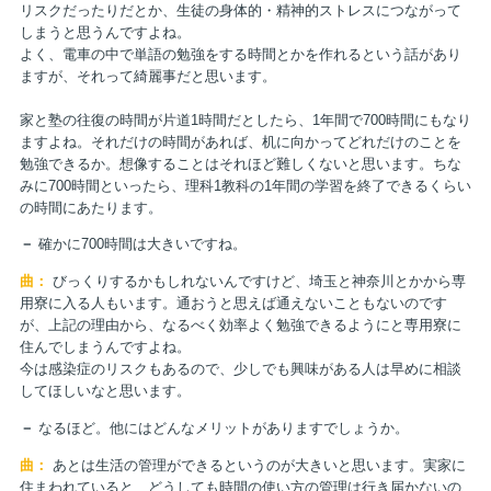
リスクだったりだとか、生徒の身体的・精神的ストレスにつながって
しまうと思うんですよね。
よく、電車の中で単語の勉強をする時間とかを作れるという話があり
ますが、それって綺麗事だと思います。
家と塾の往復の時間が片道1時間だとしたら、1年間で700時間にもなり
ますよね。それだけの時間があれば、机に向かってどれだけのことを
勉強できるか。想像することはそれほど難しくないと思います。ちな
みに700時間といったら、理科1教科の1年間の学習を終了できるくらい
の時間にあたります。
－
確かに700時間は大きいですね。
曲：
びっくりするかもしれないんですけど、埼玉と神奈川とかから専
用寮に入る人もいます。通おうと思えば通えないこともないのです
が、上記の理由から、なるべく効率よく勉強できるようにと専用寮に
住んでしまうんですよね。
今は感染症のリスクもあるので、少しでも興味がある人は早めに相談
してほしいなと思います。
－
なるほど。他にはどんなメリットがありますでしょうか。
曲：
あとは生活の管理ができるというのが大きいと思います。実家に
住まわれていると、どうしても時間の使い方の管理は行き届かないの