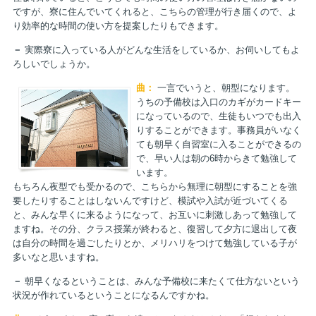
ですが、寮に住んでいてくれると、こちらの管理が行き届くので、よ
り効率的な時間の使い方を提案したりもできます。
－
実際寮に入っている人がどんな生活をしているか、お伺いしてもよ
ろしいでしょうか。
曲：
一言でいうと、朝型になります。
うちの予備校は入口のカギがカードキー
になっているので、生徒もいつでも出入
りすることができます。事務員がいなく
ても朝早く自習室に入ることができるの
で、早い人は朝の6時からきて勉強して
います。
もちろん夜型でも受かるので、こちらから無理に朝型にすることを強
要したりすることはしないんですけど、模試や入試が近づいてくる
と、みんな早くに来るようになって、お互いに刺激しあって勉強して
ますね。その分、クラス授業が終わると、復習して夕方に退出して夜
は自分の時間を過ごしたりとか、メリハリをつけて勉強している子が
多いなと思いますね。
－
朝早くなるということは、みんな予備校に来たくて仕方ないという
状況が作れているということになるんですかね。