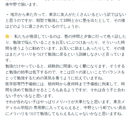
体中野で揃います。
－
地方から来た方って、東京に友人がたくさんいるという訳ではない
と思うのですが、朝型で勉強して18時とかに塾を出たとして、その後
はどのように過ごされているのでしょうか。
曲：
私たちが推奨しているのは、塾の仲間と夕食に行って色々話した
り、勉強で悩んでいることをお互いにぶつけあったり、そういった時
間を使うように勧めています。お互いに励ましあったりして、その後
はまたメリハリをつけて勉強に戻るという訓練しなさいと言っていま
す。
勉強だけやっていると、経験的に間違いなく鬱になります。そうする
と勉強の効率は低下するので、そこは日々の楽しいことでバランスを
とって勉強するための英気を養うように伝えていますね。
医学部専門予備校には、朝何時から夜何時まで予備校に拘束して、時
間を決めて勉強させるところもあるようですが、それは合う子と合わ
ない子がいるなと思います。
それが合わない子はやっぱりメリハリが大事だなと思います。東京メ
ディカル学院の 専用寮に入ってもらえると、中野という町でいい具合
にメリハリをつけて勉強してもらえるんじゃないかなと思いますね。