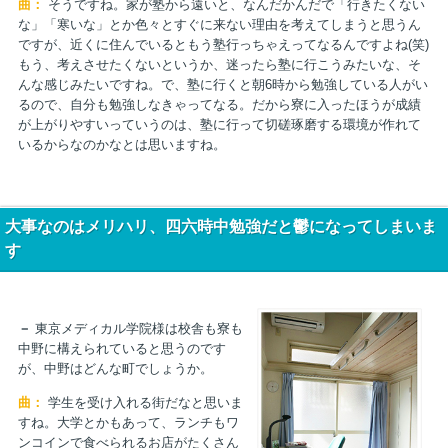
曲：
そうですね。家が塾から遠いと、なんだかんだで「行きたくない
な」「寒いな」とか色々とすぐに来ない理由を考えてしまうと思うん
ですが、近くに住んでいるともう塾行っちゃえってなるんですよね(笑)
もう、考えさせたくないというか、迷ったら塾に行こうみたいな、そ
んな感じみたいですね。で、塾に行くと朝6時から勉強している人がい
るので、自分も勉強しなきゃってなる。だから寮に入ったほうが成績
が上がりやすいっていうのは、塾に行って切磋琢磨する環境が作れて
いるからなのかなとは思いますね。
大事なのはメリハリ、四六時中勉強だと鬱になってしまいま
す
－
東京メディカル学院様は校舎も寮も
中野に構えられていると思うのです
が、中野はどんな町でしょうか。
曲：
学生を受け入れる街だなと思いま
すね。大学とかもあって、ランチもワ
ンコインで食べられるお店がたくさん