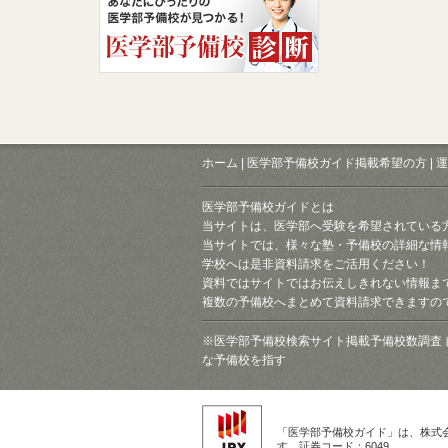
ホーム
|
医学部予備校ガイド掲載希望の方
|
運
医学部予備校ガイドとは
当サイトは、医学部へ受験を希望されている
当サイトでは、様々な塾・予備校の詳細な情
学校へは是非資料請求をご活用ください！
資料ではサイトではお伝えしきれない情報ま
複数の予備校へまとめて資料請求できますの
※医学部予備校検索サイト掲載予備校数調査 
な予備校を指す
「医学部予備校ガイド」は、株式
す。証券コード：6049