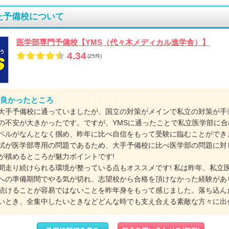
た予備校について
医学部専門予備校【YMS（代々木メディカル進学舎）】
4.34
(25件)
良かったところ
大手予備校に通っていましたが、国立の対策がメインで私立の対策が手
の不安が大きかったです。ですが、YMSに通ったことで私立医学部に合
ベルがなんとなく掴め、昨年に比べ自信をもって受験に臨むことができ
試が医学部専用の問題であるため、大手予備校に比べ医学部の問題に対
が積めるところが魅力ポイントです!
間走り続けられる環境が整っている点もオススメです! 私は昨年、私立
への準備期間でやる気が切れ、志望校から合格を頂けなかった経験があ
続けることが容易ではないことを昨年身をもって感じました。落ち込ん
いとき、全集中したいときなどどんな時でも支え合える素敵な方々に出