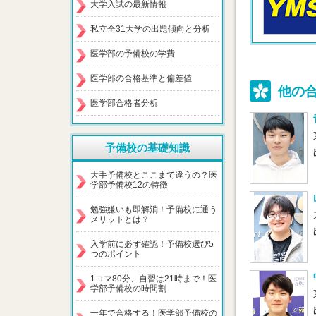
大学入試の最新情報
私立全31大学の出題傾向と分析
医学部の予備校の学費
医学部の合格基準と偏差値
他の
医学部合格者分析
予備校の基礎知識
大手予備校とここまで違うの？医
学部予備校12の特徴
勉強嫌いも即解消！予備校に通う
メリットとは？
入学前に必ず確認！予備校選び5
つのポイント
1コマ80分、自習は21時まで！医
学部予備校の時間割
一年で合格する！医学部予備校の