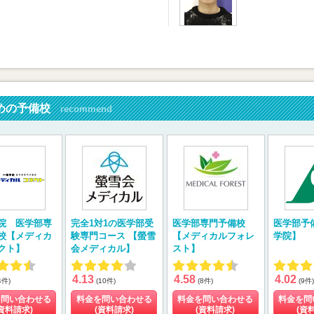
めの予備校
recommend
院 医学部専
完全1対1の医学部受
医学部専門予備校
医学部予
校【メディカ
験専門コース 【螢雪
【メディカルフォレ
学院】
クト】
会メディカル】
スト】
4.13
4.58
4.02
4件)
(10件)
(8件)
(9件)
を問い合わせる
料金を問い合わせる
料金を問い合わせる
料金を問
資料請求)
(資料請求)
(資料請求)
(資