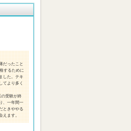
薄だったこと
格するために
ました。テキ
してより多く
医の受験が終
り、一年間一
だときややる
会えます。