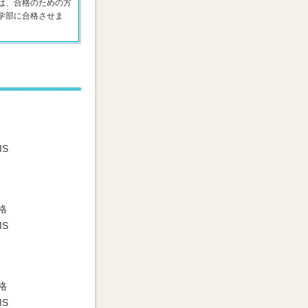
は、合格のための方
学部に合格させま
MS
格
MS
格
MS