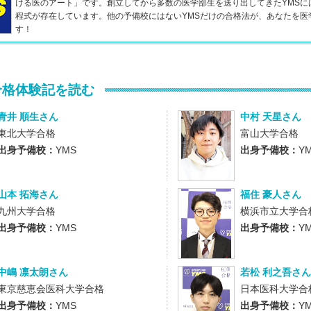
ける医のアート」です。創立してから多数の医学部生を送り出してきたYMSに
程式が存在しています。他の予備校にはないYMSだけの合格法が、あなたを医
す！
合格体験記を読む
青井 順生さん
中村 天星さん
東北大学合格
富山大学合格
出身予備校：
YMS
出身予備校：
Y
山本 拓海さん
福住 豪人さん
九州大学合格
横浜市立大学合
出身予備校：
YMS
出身予備校：
Y
中嶋 凛太朗さん
若松 利之吾さん
東京慈恵会医科大学合格
日本医科大学合
出身予備校：
YMS
出身予備校：
Y