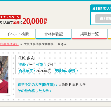
イベント検索
合格体験記
掲載校一覧
学部合格体験記
大阪医科薬科大学合格 - T.K.さん
T.K.さん
年齢：
ー
性別：
女性
合格年度：
2026年度
受験時の状況：
進学予定の大学(医学部)：
大阪医科薬科大学
その他合格した大学：