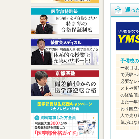
通っ
予備校の
一浪目は
で受験へ
必要なレ
ストや模
の経験値
また一年
わり国立
人で走り
気が出な