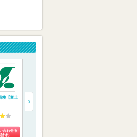
備校【富士
“鬼特訓”する医学部
医学部受験専門塾
医学部受験
予備校【レクサス
【医学部特訓塾】
校【慧修会
E.C.】
4.59
4.93
4.60
(31件)
(3件)
(16件)
い合わせる
料金を問い合わせる
料金を問い合わせる
料金を問い
料請求)
(資料請求)
(資料請求)
(資料請