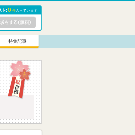
0
件
入っています
特集記事