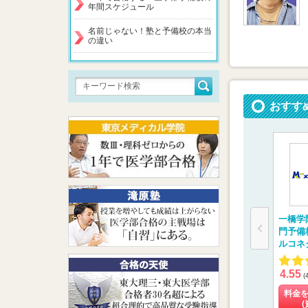
年間スケジュール
名前じゃない！塾と予備校の本当
の違い
おすす
一橋学
門予備
ルコネ
4.55
(
料金
(