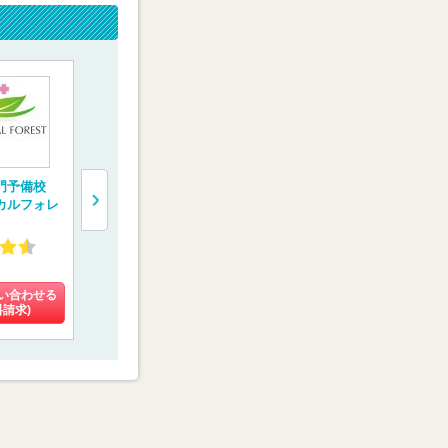
門予備校
一橋学院 医学部専
医系専門予備校【メ
医学部受験
カルフォレ
門予備校【メディカ
ディカルラボ】
校【慧修会
ルコネクト】
4.55
4.27
4.60
(4件)
(108件)
(16件)
い合わせる
料金を問い合わせる
料金を問い合わせる
料金を問い
料請求)
(資料請求)
(資料請求)
(資料請