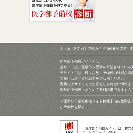
ホーム
|
医学部予備校ガイド掲載希望の方
|
運
医学部予備校ガイドとは
当サイトは、医学部へ受験を希望されている
当サイトでは、様々な塾・予備校の詳細な情
学校へは是非資料請求をご活用ください！
資料ではサイトではお伝えしきれない情報ま
複数の予備校へまとめて資料請求できますの
※医学部予備校検索サイト掲載予備校数調査 
な予備校を指す
「医学部予備校ガイド」は、株式
す。証券コード：6049