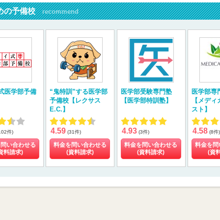
めの予備校
recommend
式医学部予備
“鬼特訓”する医学部
医学部受験専門塾
医学部専
予備校【レクサス
【医学部特訓塾】
【メディ
E.C.】
スト】
4.59
4.93
4.58
102件)
(31件)
(3件)
(8件)
を問い合わせる
料金を問い合わせる
料金を問い合わせる
料金を問
資料請求)
(資料請求)
(資料請求)
(資