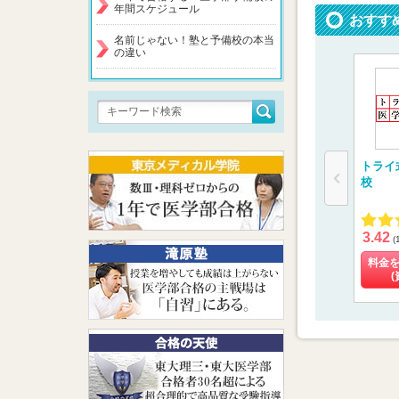
年間スケジュール
おすす
名前じゃない！塾と予備校の本当
の違い
トライ
校
3.42
(
料金
(