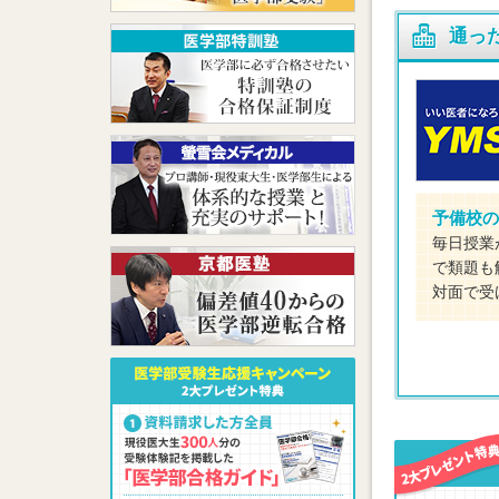
通っ
予備校の
毎日授業
で類題も
対面で受