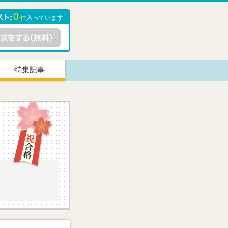
0
件
入っています
特集記事