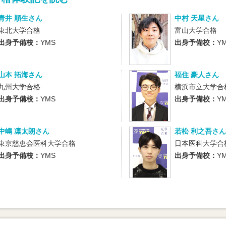
青井 順生さん
中村 天星さん
東北大学合格
富山大学合格
出身予備校：
YMS
出身予備校：
Y
山本 拓海さん
福住 豪人さん
九州大学合格
横浜市立大学合
出身予備校：
YMS
出身予備校：
Y
中嶋 凛太朗さん
若松 利之吾さん
東京慈恵会医科大学合格
日本医科大学合
出身予備校：
YMS
出身予備校：
Y