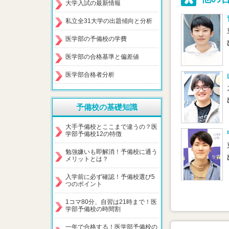
大学入試の最新情報
私立全31大学の出題傾向と分析
医学部の予備校の学費
医学部の合格基準と偏差値
医学部合格者分析
予備校の基礎知識
大手予備校とここまで違うの？医
学部予備校12の特徴
勉強嫌いも即解消！予備校に通う
メリットとは？
入学前に必ず確認！予備校選び5
つのポイント
1コマ80分、自習は21時まで！医
学部予備校の時間割
一年で合格する！医学部予備校の