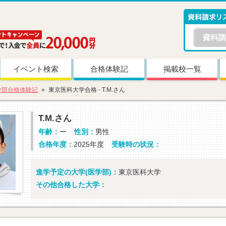
イベント検索
合格体験記
掲載校一覧
学部合格体験記
東京医科大学合格 - T.M.さん
T.M.さん
年齢：
ー
性別：
男性
合格年度：
2025年度
受験時の状況：
進学予定の大学(医学部)：
東京医科大学
その他合格した大学：