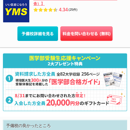
舎）】
4.34
(25件)
予備校の良かったところ