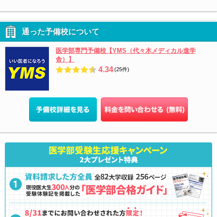
通った予備校について
医学部専門予備校【YMS（代々木メディカル進学
舎）】
4.34
(25件)