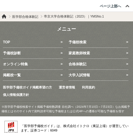
ページ上部へ
帝京大学合格体験記（2023）｜YMSNo.1
医学部合格体験記
メニュー
TOP
予備校検索
予備校診断
家庭教師検索
オンライン特集
合格体験記
掲載校一覧
大学入試情報
医学部予備校ガイド掲載希望の方
運営者情報
利用規約
個人情報保護方針
※医学部予備校検索サイト掲載予備校数調査 自社調べ（2024年7月10日～7月23日）なお掲載予
備校とはそのサイト内で資料請求可能な予備校または公式HPへの遷移が可能な予備校を指す
「医学部予備校ガイド」は、株式会社イトクロ（東証上場）が運営してい
ます。証券コード：6049