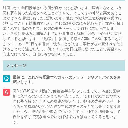
対面でかつ集団授業という所が良かったと思います。医者になるという
同じ夢を持った友達を作ることができて、そしてその仲間と高めあうこ
とができる環境にあったと思います。他には模試の上位成績者を受付に
貼り出すことも効果的でした。同じ高3生なのにも関わらず、友達が貼り
出されているのを見て、勉強のモチベーション維持に繋がっていまし
た。最後に夏休みに開講されていた夏期特別講座「地獄」が合格に直結
していると思います。「地獄」に参加して毎日7:30にYMSに来ることに
よって、その日1日を有意義に使うことができて学校がない夏休みをだら
けることなく過ごせたし、何よりほぼ毎日出席し続けたことで英語力の
向上だけでなく、自信にもつながりました。
メッセージ
最後に、これから受験する方々へのメッセージやアドバイスをお
願いします。
高3でYMS聖マリ模試で偏差値40を取ってしまって、本当に医学
部に入れるのかどうかとても不安でした。でも日が経つにつれて
同じ夢を持つたくさんの友達が増えたり、担任の先生のサポート
もあって成績がだんだん伸びて勉強するのがとても楽しくなりま
した。今、成績が伸び悩んでいたとしても、仲間と切磋琢磨して
自分を信じて突き進んでいけば必ず結果は返ってくると思いま
す。