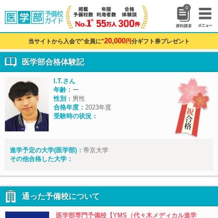
0
20,000
当サイトから入会で"全員に"
円
分ギフト券プレゼント
医学部合格体験記
I.T.さん
年齢：
ー
性別：
男性
合格年度：
2023年度
受験時の状況：
進学予定の大学(医学部)：
帝京大学
その他合格した大学：
通った予備校について
医学部専門予備校【YMS（代々木メディカル進学