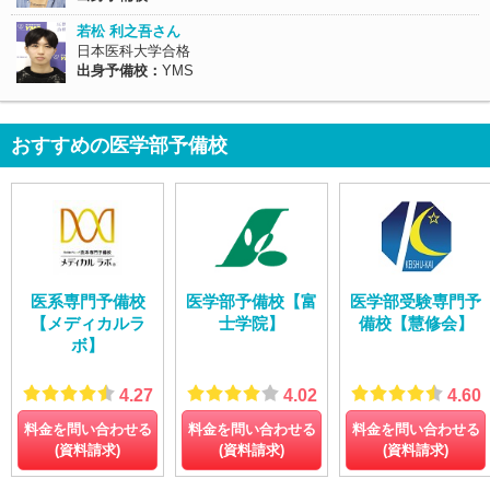
若松 利之吾さん
日本医科大学合格
出身予備校：
YMS
おすすめの医学部予備校
医系専門予備校
医学部予備校【富
医学部受験専門予
【メディカルラ
士学院】
備校【慧修会】
ボ】
4.27
4.02
4.60
料金を問い合わせる
料金を問い合わせる
料金を問い合わせる
(資料請求)
(資料請求)
(資料請求)