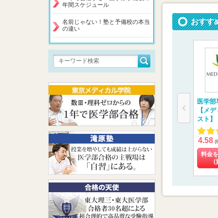
年間スケジュール
おすす
名前じゃない！塾と予備校の本当
の違い
医学部
【メデ
スト】
4.58
(
料金
(