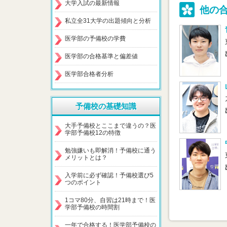
大学入試の最新情報
他の
私立全31大学の出題傾向と分析
医学部の予備校の学費
医学部の合格基準と偏差値
医学部合格者分析
予備校の基礎知識
大手予備校とここまで違うの？医
学部予備校12の特徴
勉強嫌いも即解消！予備校に通う
メリットとは？
入学前に必ず確認！予備校選び5
つのポイント
1コマ80分、自習は21時まで！医
学部予備校の時間割
一年で合格する！医学部予備校の