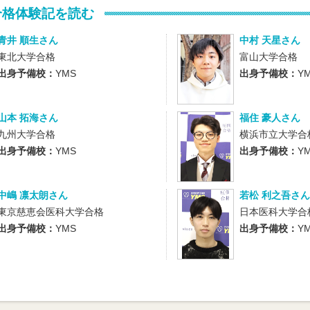
合格体験記を読む
青井 順生さん
中村 天星さん
東北大学合格
富山大学合格
出身予備校：
YMS
出身予備校：
Y
山本 拓海さん
福住 豪人さん
九州大学合格
横浜市立大学合
出身予備校：
YMS
出身予備校：
Y
中嶋 凛太朗さん
若松 利之吾さん
東京慈恵会医科大学合格
日本医科大学合
出身予備校：
YMS
出身予備校：
Y