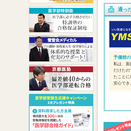
通っ
予備校の
私は、面
だけたの
たことに
安心でき