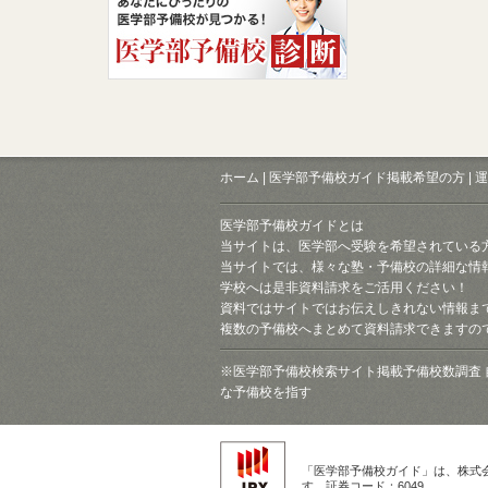
ホーム
|
医学部予備校ガイド掲載希望の方
|
運
医学部予備校ガイドとは
当サイトは、医学部へ受験を希望されている
当サイトでは、様々な塾・予備校の詳細な情
学校へは是非資料請求をご活用ください！
資料ではサイトではお伝えしきれない情報ま
複数の予備校へまとめて資料請求できますの
※医学部予備校検索サイト掲載予備校数調査 
な予備校を指す
「医学部予備校ガイド」は、株式
す。証券コード：6049