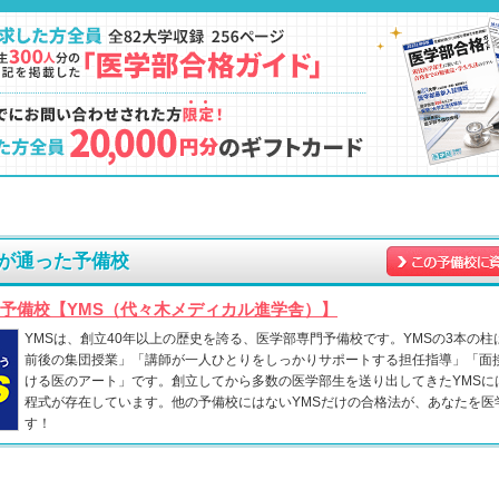
が通った予備校
予備校【YMS（代々木メディカル進学舎）】
YMSは、創立40年以上の歴史を誇る、医学部専門予備校です。YMSの3本の柱
前後の集団授業」「講師が一人ひとりをしっかりサポートする担任指導」「面
ける医のアート」です。創立してから多数の医学部生を送り出してきたYMSに
程式が存在しています。他の予備校にはないYMSだけの合格法が、あなたを医
す！