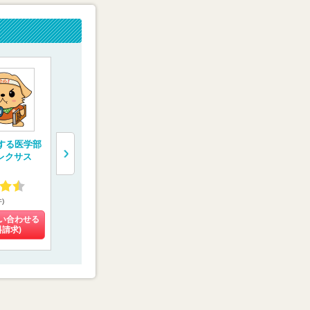
”する医学部
医学部専門予備校
医学部予備校【富士
一橋学院 
レクサス
【YMS（代々木メデ
学院】
門予備校【
ィカル進学舎）】
ルコネクト
4.34
4.02
4.55
件)
(25件)
(9件)
(4件)
い合わせる
料金を問い合わせる
料金を問い合わせる
料金を問い
料請求)
(資料請求)
(資料請求)
(資料請