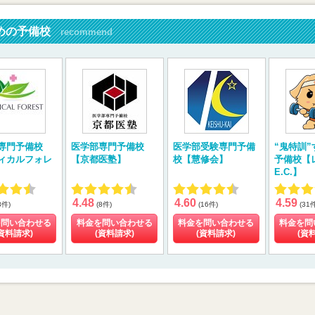
めの予備校
recommend
専門予備校
医学部専門予備校
医学部受験専門予備
“鬼特訓
ィカルフォレ
【京都医塾】
校【慧修会】
予備校【
E.C.】
4.48
4.60
4.59
8件)
(8件)
(16件)
(31
を問い合わせる
料金を問い合わせる
料金を問い合わせる
料金を問
資料請求)
(資料請求)
(資料請求)
(資