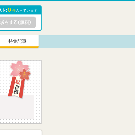
0
件
入っています
特集記事