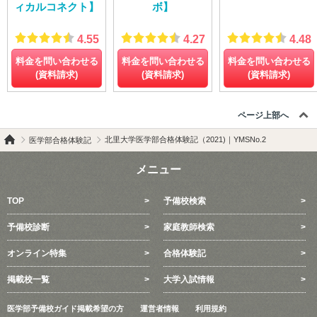
ィカルコネクト】
ボ】
4.55
4.27
4.48
料金を問い合わせる
料金を問い合わせる
料金を問い合わせる
(資料請求)
(資料請求)
(資料請求)
ページ上部へ
北里大学医学部合格体験記（2021)｜YMSNo.2
医学部合格体験記
メニュー
TOP
予備校検索
予備校診断
家庭教師検索
オンライン特集
合格体験記
掲載校一覧
大学入試情報
医学部予備校ガイド掲載希望の方
運営者情報
利用規約