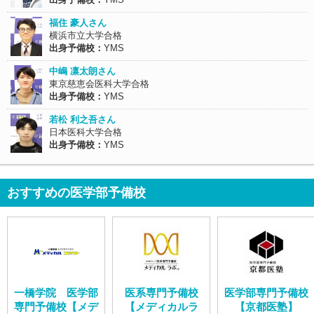
福住 豪人さん
横浜市立大学合格
出身予備校：
YMS
中嶋 凛太朗さん
東京慈恵会医科大学合格
出身予備校：
YMS
若松 利之吾さん
日本医科大学合格
出身予備校：
YMS
おすすめの医学部予備校
一橋学院 医学部
医系専門予備校
医学部専門予備校
専門予備校【メデ
【メディカルラ
【京都医塾】