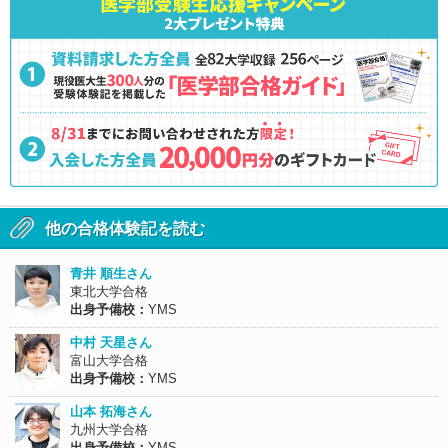
他の合格体験記を読む
青井 順生さん
東北大学合格
出身予備校：
YMS
中村 天星さん
富山大学合格
出身予備校：
YMS
山本 拓海さん
九州大学合格
出身予備校：
YMS