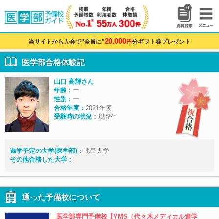
0
20,000
当サイトから入会で"全員に"
円
分ギフト券プレゼント
医学部合格体験記
山口 高輝さん
年齢：
ー
性別：
ー
合格年度：
2021年度
受験時の状況：
現役生
進学予定の大学(医学部)：
北里大学
その他合格した大学：
通った予備校について
医学部専門予備校【YMS（代々木メディカル進学