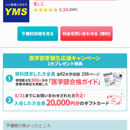
舎）】
4.34
(25件)
予備校の良かったところ