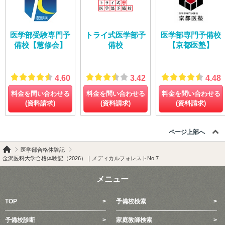
医学部受験専門予
トライ式医学部予
医学部専門予備校
備校【慧修会】
備校
【京都医塾】
4.60
3.42
4.48
料金を問い合わせる
料金を問い合わせる
料金を問い合わせる
(資料請求)
(資料請求)
(資料請求)
ページ上部へ
医学部合格体験記
金沢医科大学合格体験記（2026）｜メディカルフォレストNo.7
メニュー
TOP
予備校検索
予備校診断
家庭教師検索