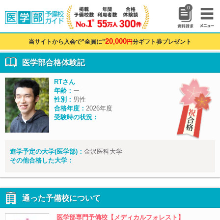
0
20,000
当サイトから入会で"全員に"
円
分ギフト券プレゼント
医学部合格体験記
RTさん
年齢：
ー
性別：
男性
合格年度：
2026年度
受験時の状況：
進学予定の大学(医学部)：
金沢医科大学
その他合格した大学：
通った予備校について
医学部専門予備校【メディカルフォレスト】