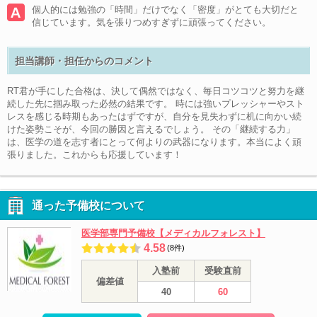
個人的には勉強の「時間」だけでなく「密度」がとても大切だと
信じています。気を張りつめすぎずに頑張ってください。
担当講師・担任からのコメント
RT君が手にした合格は、決して偶然ではなく、毎日コツコツと努力を継
続した先に掴み取った必然の結果です。 時には強いプレッシャーやスト
レスを感じる時期もあったはずですが、自分を見失わずに机に向かい続
けた姿勢こそが、今回の勝因と言えるでしょう。 その「継続する力」
は、医学の道を志す者にとって何よりの武器になります。本当によく頑
張りました。これからも応援しています！
通った予備校について
医学部専門予備校【メディカルフォレスト】
4.58
(8件)
入塾前
受験直前
偏差値
40
60