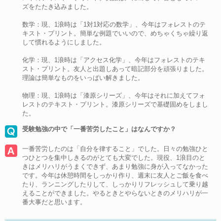
ズをたたき込みました。
数学：現、1浪時は「1対1対応の数学」、今年はフォレストのテ
キスト・プリント。簡単な例題でいいので、めちゃくちゃ繰り返
して慣れるようにしました。
化学：現、1浪時は「アクセス化学」、今年はフォレストのテキ
スト・プリント。友人と出題しあって暗記部分を頑張りました。
理論は簡単なものをいっぱい解きました。
物理：現、1浪時は「漆原シリーズ」、今年はそれに加えてフォ
レストのテキスト・プリント。漆原シリーズで基礎固めをしまし
た。
受験勉強の中で「一番苦労したこと」はなんですか？
一番苦労したのは「自分を律すること」でした。日々の勉強ひと
つひとつを集中しきるのがとても大変でした。現役、1浪目のと
きはメリハリがうまくできず、あまり勉強に身が入ってなかった
です。今年は休憩時間をしっかり作り、週末に友人とご飯を食べ
たり、ランニングしたりして、しっかりリフレッシュして乗り越
えることができました。やるときとやらないときのメリハリが一
番大事だと思います。