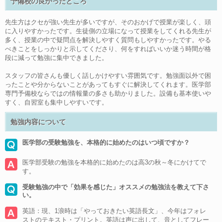
予備校の良かったところ
先生方はクセが強い先生が多いですが、そのおかげで授業が楽しく、頭
に入りやすかったです。生徒側の立場になって授業をしてくれる先生が
多く、授業の中で疑問点を解決しやすく質問もしやすかったです。やる
べきことをしっかりと示してくださり、何をすればいいか迷う時間が格
段に減って勉強に集中できました。
スタッフの皆さんも優しく話しかけやすい雰囲気です。勉強面以外で困
ったことや分からないことがあってもすぐに解決してくれます。医学部
専門予備校ならではの情報量の多さも助かりました。設備も基本使いや
すく、自習室も集中しやすいです。
勉強内容について
医学部の受験勉強を、本格的に始めたのはいつ頃ですか？
医学部受験の勉強を本格的に始めたのは高3の秋～冬にかけてで
す。
受験勉強の中で「効果を感じた」オススメの勉強法を教えて下さ
い。
英語：現、1浪時は「やっておきたい英語長文」、今年はフォレ
ストのテキスト・プリント。英語は声に出して、音としてフレー