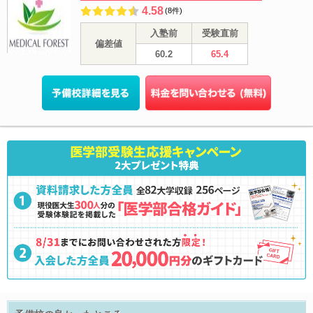
4.58
(8件)
入塾前
受験直前
偏差値
60.2
65.4