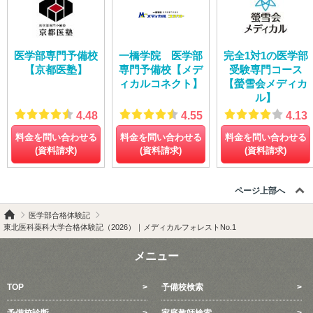
医学部専門予備校
一橋学院 医学部
完全1対1の医学部
【京都医塾】
専門予備校【メデ
受験専門コース
ィカルコネクト】
【螢雪会メディカ
ル】
4.48
4.55
4.13
料金を問い合わせる
料金を問い合わせる
料金を問い合わせる
(資料請求)
(資料請求)
(資料請求)
ページ上部へ
医学部合格体験記
東北医科薬科大学合格体験記（2026）｜メディカルフォレストNo.1
メニュー
TOP
予備校検索