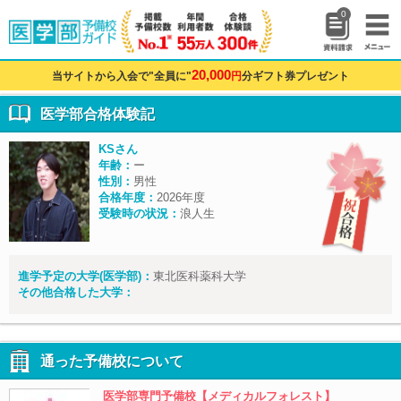
0
20,000
当サイトから入会で"全員に"
円
分ギフト券プレゼント
医学部合格体験記
KSさん
年齢：
ー
性別：
男性
合格年度：
2026年度
受験時の状況：
浪人生
進学予定の大学(医学部)：
東北医科薬科大学
その他合格した大学：
通った予備校について
医学部専門予備校【メディカルフォレスト】