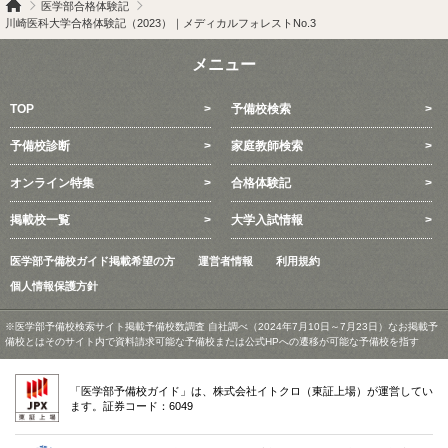
医学部合格体験記
川崎医科大学合格体験記（2023）｜メディカルフォレストNo.3
メニュー
TOP
予備校検索
予備校診断
家庭教師検索
オンライン特集
合格体験記
掲載校一覧
大学入試情報
医学部予備校ガイド掲載希望の方
運営者情報
利用規約
個人情報保護方針
※医学部予備校検索サイト掲載予備校数調査 自社調べ（2024年7月10日～7月23日）なお掲載予
備校とはそのサイト内で資料請求可能な予備校または公式HPへの遷移が可能な予備校を指す
「医学部予備校ガイド」は、株式会社イトクロ（東証上場）が運営してい
ます。証券コード：6049