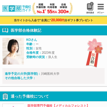
0
20,000
当サイトから入会で"全員に"
円
分ギフト券プレゼント
医学部合格体験記
KOさん
年齢：
ー
性別：
女性
合格年度：
2023年度
受験時の状況：
浪人生
進学予定の大学(医学部)：
川崎医科大学
その他合格した大学：
通った予備校について
医学部専門予備校【メディカルフォレスト】