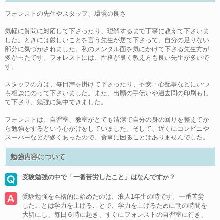
フォレストの先生やスタッフ、環境の良さ
気軽に質問に対応して下さったり、理解するまで丁寧に教えて下さいま
した。ときには厳しいことを言う先生が居て下さって、自分の足りない
部分に気づかされました。私のメンタル面を気にかけて下さる先生方が
多かったです。フォレストには、性格が良く教え方も良い先生が多いで
す。
スタッフの方は、毎日声を掛けて下さったり、不安・心配事などにいつ
も相談にのって下さいました。また、出願の手伝いや過去問の印刷もし
て下さり、勉強に集中できました。
フォレストは、自習室、教室がとても清潔で自分の身の回りを整えてか
ら勉強をするという心がけをしていました。そして、近くにコンビニや
スーパーなどが多くあったので、食事に困ることはありませんでした。
勉強内容について
受験勉強の中で「一番苦労したこと」はなんですか？
受験勉強を本格的に始めたのは、浪人1年生の時です。一番苦労
したことは学力を上げることで、学力を上げるために朝の時間を
大切にし、毎日６時に起き、すぐにフォレストの自習室に行き、